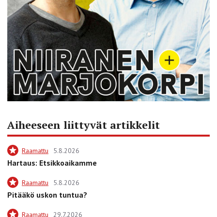
Aiheeseen liittyvät artikkelit
Raamattu
5.8.2026
Hartaus: Etsikkoaikamme
Raamattu
5.8.2026
Pitääkö uskon tuntua?
Raamattu
29.7.2026