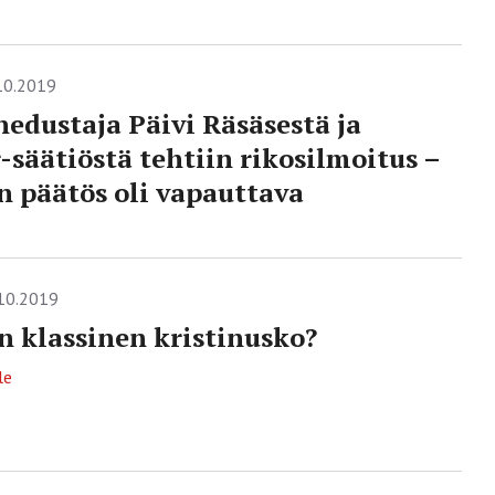
10.2019
edustaja Päivi Räsäsestä ja
-säätiöstä tehtiin rikosilmoitus –
in päätös oli vapauttava
10.2019
n klassinen kristinusko?
le