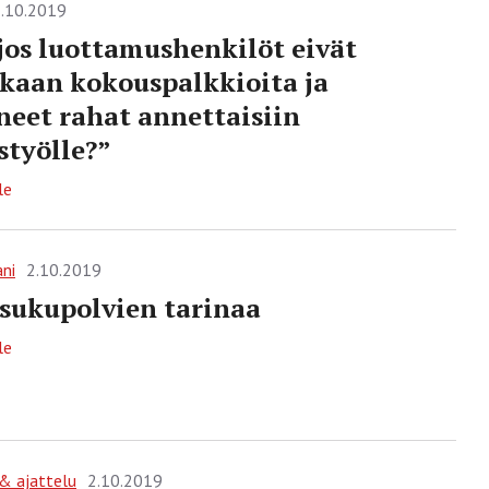
.10.2019
jos luottamushenkilöt eivät
ikaan kokouspalkkioita ja
neet rahat annettaisiin
styölle?”
le
ani
2.10.2019
sukupolvien tarinaa
le
 & ajattelu
2.10.2019