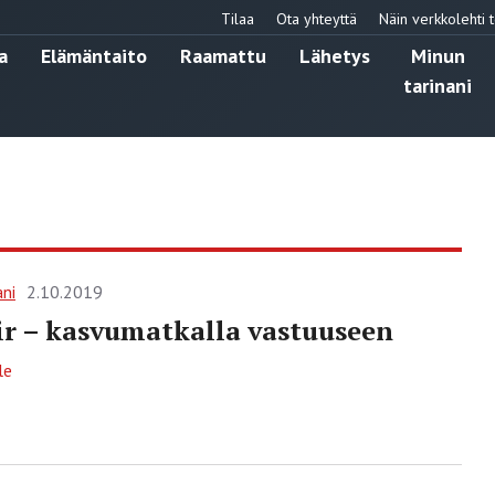
Tilaa
Ota yhteyttä
Näin verkkolehti t
a
Elämäntaito
Raamattu
Lähetys
Minun
tarinani
ani
2.10.2019
r – kasvumatkalla vastuuseen
le