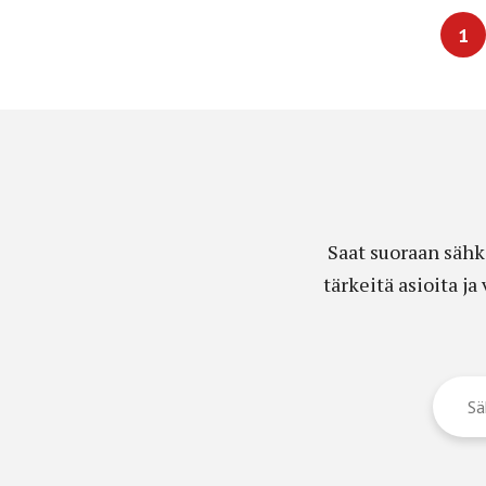
1
Saat suoraan sähk
tärkeitä asioita j