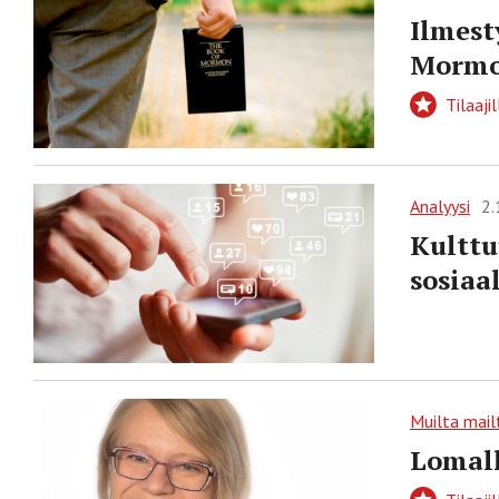
Ilmest
Mormon
Tilaajil
Analyysi
2.
Kulttu
sosiaa
Muilta mail
Lomall