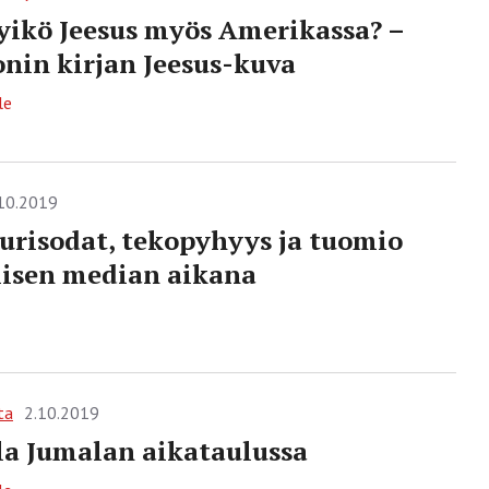
yikö Jeesus myös Amerikassa? –
in kirjan Jeesus-kuva
le
10.2019
urisodat, tekopyhyys ja tuomio
lisen median aikana
ta
2.10.2019
a Jumalan aikataulussa