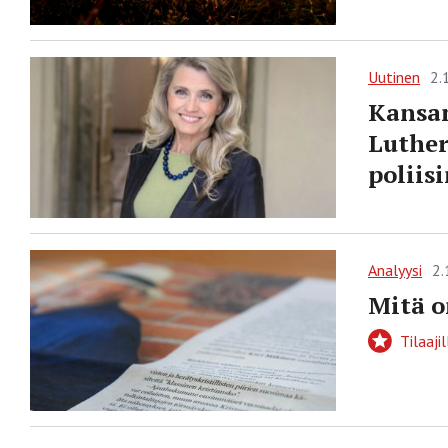
Uutinen
2.
Kansan
Luther
poliis
Analyysi
2.
Mitä o
Tilaajil