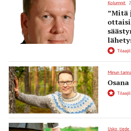
Kolumnit
2
”Mitä 
ottais
säästy
lähety
Tilaajil
Minun tarin
Osana 
Tilaajil
Usko, tiede