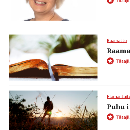
Tilaajil
Raamattu
Raamat
Tilaajil
Elämäntait
Puhu i
Tilaajil