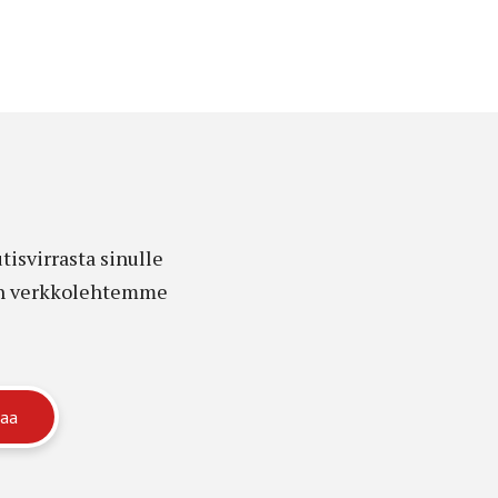
isvirrasta sinulle
edon verkkolehtemme