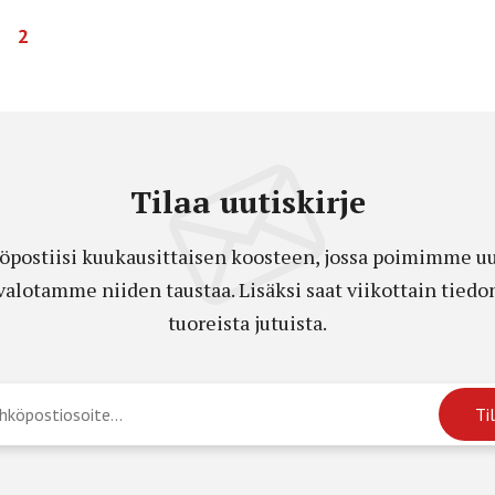
2
Tilaa uutiskirje
öpostiisi kuukausittaisen koosteen, jossa poimimme uut
a valotamme niiden taustaa. Lisäksi saat viikottain ti
tuoreista jutuista.