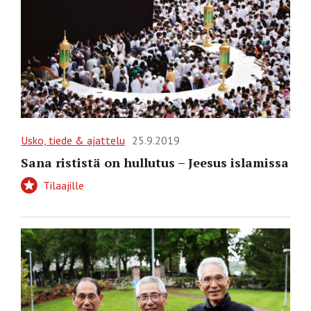
Usko, tiede & ajattelu
25.9.2019
Sana rististä on hullutus – Jeesus islamissa
Tilaajille