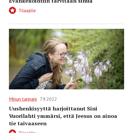
Evankeliointiin tarvitaan sinua
Tilaajille
Minun tarinani
7.9.2022
Uushenkisyyttä harjoittanut Sini
Vuorilahti ymmärsi, että Jeesus on ainoa
tie taivaaseen
Tilaajille