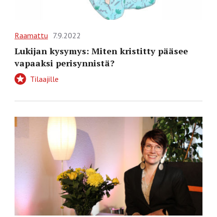
Raamattu
7.9.2022
Lukijan kysymys: Miten kristitty pääsee
vapaaksi perisynnistä?
Tilaajille