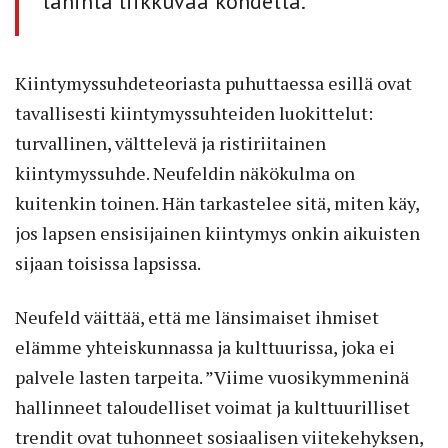
lähintä liikkuvaa kohdetta.
Kiintymyssuhdeteoriasta puhuttaessa esillä ovat
tavallisesti kiintymyssuhteiden luokittelut:
turvallinen, välttelevä ja ristiriitainen
kiintymyssuhde. Neufeldin näkökulma on
kuitenkin toinen. Hän tarkastelee sitä, miten käy,
jos lapsen ensisijainen kiintymys onkin aikuisten
sijaan toisissa lapsissa.
Neufeld väittää, että me länsimaiset ihmiset
elämme yhteiskunnassa ja kulttuurissa, joka ei
palvele lasten tarpeita. ”Viime vuosikymmeninä
hallinneet taloudelliset voimat ja kulttuurilliset
trendit ovat tuhonneet sosiaalisen viitekehyksen,