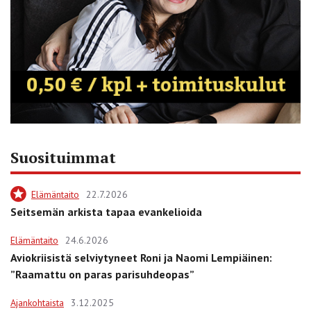
Suosituimmat
Elämäntaito
22.7.2026
Seitsemän arkista tapaa evankelioida
Elämäntaito
24.6.2026
Aviokriisistä selviytyneet Roni ja Naomi Lempiäinen:
”Raamattu on paras parisuhdeopas”
Ajankohtaista
3.12.2025