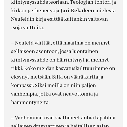
kiintymyssuhdeteoriaan. Teologian tohtori ja
kirkon perheneuvoja
Jari Kekäleen
mielestä
Neufeldin kirja esittää kuitenkin valtavan
isoja väitteitä.
– Neufeld väittää, että maailma on mennyt
sellaiseen asentoon, jossa luontainen
kiintymyssuhde on häiriintynyt ja mennyt
rikki. Koko meidän kasvatuskulttuurimme on
eksynyt metsään. Sillä on väärä kartta ja
kompassi. Siksi meillä on niin paljon
vanhempia, jotka ovat neuvottomia ja
hämmentyneitä.
– Vanhemmat ovat saattaneet antaa tapahtua
sellaisen dramaattisen ja haitallisen asian