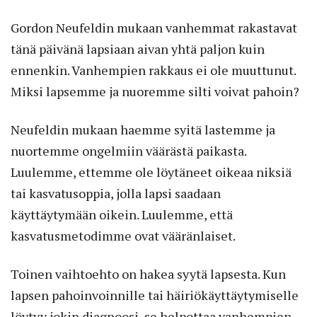
Gordon Neufeldin mukaan vanhemmat rakastavat
tänä päivänä lapsiaan aivan yhtä paljon kuin
ennenkin. Vanhempien rakkaus ei ole muuttunut.
Miksi lapsemme ja nuoremme silti voivat pahoin?
Neufeldin mukaan haemme syitä lastemme ja
nuortemme ongelmiin väärästä paikasta.
Luulemme, ettemme ole löytäneet oikeaa niksiä
tai kasvatusoppia, jolla lapsi saadaan
käyttäytymään oikein. Luulemme, että
kasvatusmetodimme ovat vääränlaiset.
Toinen vaihtoehto on hakea syytä lapsesta. Kun
lapsen pahoinvoinnille tai häiriökäyttäytymiselle
löytyy jokin diagnoosi, se helpottaa vanhempien