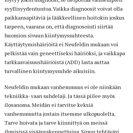
syyllisyydentuntoa. Vaikka diagnoosit voivat olla
paikkansapitäviä ja lääkkeellinen hoitokin joskus
tarpeen, vaarana on, että diagnosointi siirtää
huomion sivuun kiintymyssuhteesta.
Käyttäytymishäiriöitä ei Neufeldin mukaan voi
pelkistää vain geneettiseksi häiriöksi, ja vaikkapa
tarkkaavaisuushäiriöistä (ADD) lasta auttaa
turvallinen kiintymyssuhde aikuisiin.
Neufeldin mukaan vanhemmuus ei ole niinkään
tekniikka- vaan suhdelaji. Ja tässä piilee myös
ilosanoma. Meidän ei tarvitse keksiä
vanhemmuutta jostain itsemme ulkopuolelta.
Tarve hoivata ja tarve kiinnittyä on meissä
ihmisissä sisäänrakennettuina. Sinun tehtäväsi