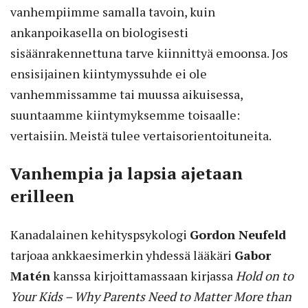
vanhempiimme samalla tavoin, kuin
ankanpoikasella on biologisesti
sisäänrakennettuna tarve kiinnittyä emoonsa. Jos
ensisijainen kiintymyssuhde ei ole
vanhemmissamme tai muussa aikuisessa,
suuntaamme kiintymyksemme toisaalle:
vertaisiin. Meistä tulee vertaisorientoituneita.
Vanhempia ja lapsia ajetaan
erilleen
Kanadalainen kehityspsykologi
Gordon Neufeld
tarjoaa ankkaesimerkin yhdessä lääkäri
Gabor
Matén
kanssa kirjoittamassaan kirjassa
Hold on to
Your Kids – Why Parents Need to Matter More than