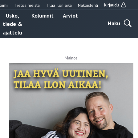
Kirjaudu
oimii
Tietoa meistä
Tilaa Ilon aika
Näköislehti
Usko,
Kolumnit
Arviot
Haku
tiede &
ajattelu
Mainos