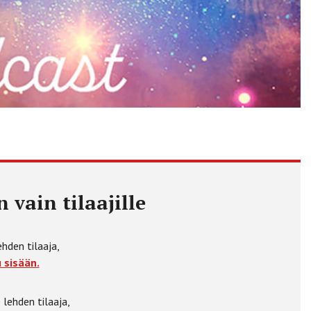
 vain tilaajille
ehden tilaaja,
 sisään.
 lehden tilaaja,