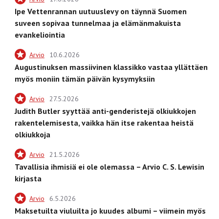
Ipe Vettenrannan uutuuslevy on täynnä Suomen
suveen sopivaa tunnelmaa ja elämänmakuista
evankeliointia
Arvio
10.6.2026
Augustinuksen massiivinen klassikko vastaa yllättäen
myös moniin tämän päivän kysymyksiin
Arvio
27.5.2026
Judith Butler syyttää anti-genderistejä olkiukkojen
rakentelemisesta, vaikka hän itse rakentaa heistä
olkiukkoja
Arvio
21.5.2026
Tavallisia ihmisiä ei ole olemassa – Arvio C. S. Lewisin
kirjasta
Arvio
6.5.2026
Maksetuilta viuluilta jo kuudes albumi – viimein myös