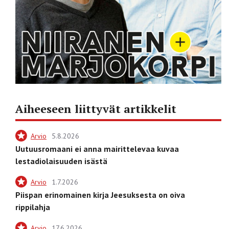
Aiheeseen liittyvät artikkelit
Arvio
5.8.2026
Uutuusromaani ei anna mairittelevaa kuvaa
lestadiolaisuuden isästä
Arvio
1.7.2026
Piispan erinomainen kirja Jeesuksesta on oiva
rippilahja
Arvio
17.6.2026