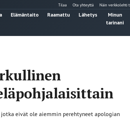
Tilaa
Ota yhteyttä
Näin verkkolehti t
a
Elämäntaito
Raamattu
Lähetys
Minun
tarinani
rkullinen
eläpohjalaisittain
e, jotka eivät ole aiemmin perehtyneet apologian