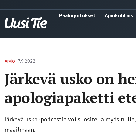
Pääkirjoitukset
Ajankohtaist
Arvio
7.9.2022
Järkevä usko on he
apologiapaketti et
Järkevä usko -podcastia voi suositella myös niill
maailmaan.