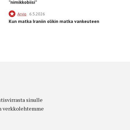
”nimikkobiisi”
Arvio
6.5.2026
Kun matka Iraniin olikin matka vankeuteen
isvirrasta sinulle
edon verkkolehtemme