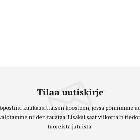
Tilaa uutiskirje
öpostiisi kuukausittaisen koosteen, jossa poimimme uut
a valotamme niiden taustaa. Lisäksi saat viikottain ti
tuoreista jutuista.