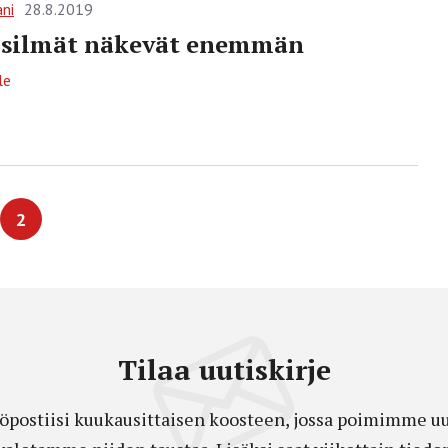
ani
28.8.2019
 silmät näkevät enemmän
le
2
Tilaa uutiskirje
öpostiisi kuukausittaisen koosteen, jossa poimimme uut