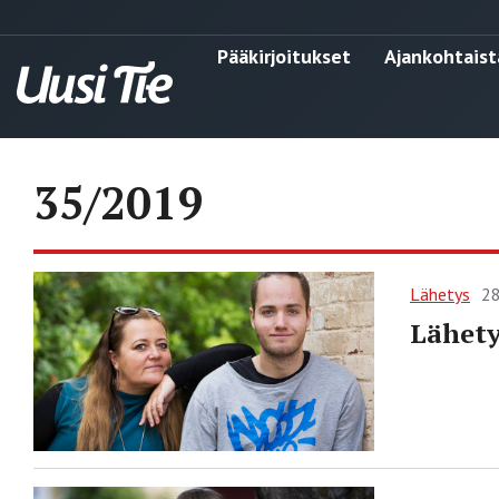
Pääkirjoitukset
Ajankohtaist
35/2019
Lähetys
28
Lähety