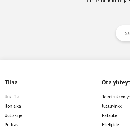
tärkeitä asioita j
Tilaa
Ota yhtey
Uusi Tie
Toimituksen y
Ilon aika
Juttuvinkki
Uutiskirje
Palaute
Podcast
Mielipide