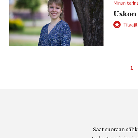
Minun tarin
Uskon
Tilaajil
1
Saat suoraan sähk