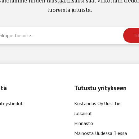
a valotamme niiden taustaa. Lisäksi saat viikottain ti
tuoreista jutuista.
ttä
Tutustu yritykseen
hteystiedot
Kustannus Oy Uusi Tie
Julkaisut
Hinnasto
Mainosta Uudessa Tiessä