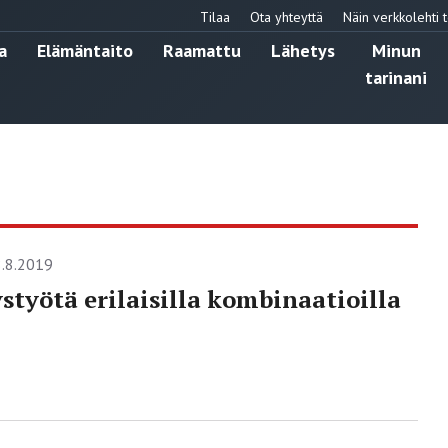
Tilaa
Ota yhteyttä
Näin verkkolehti t
a
Elämäntaito
Raamattu
Lähetys
Minun
tarinani
.8.2019
styötä erilaisilla kombinaatioilla