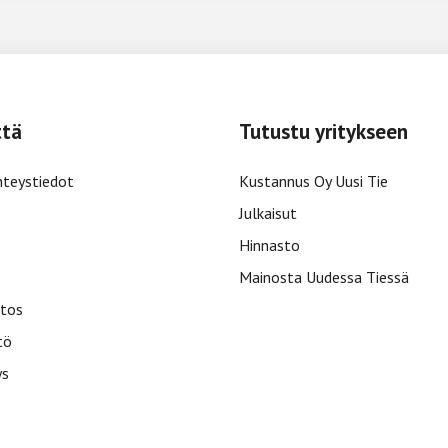
ttä
Tutustu yritykseen
hteystiedot
Kustannus Oy Uusi Tie
Julkaisut
Hinnasto
Mainosta Uudessa Tiessä
tos
tö
ys