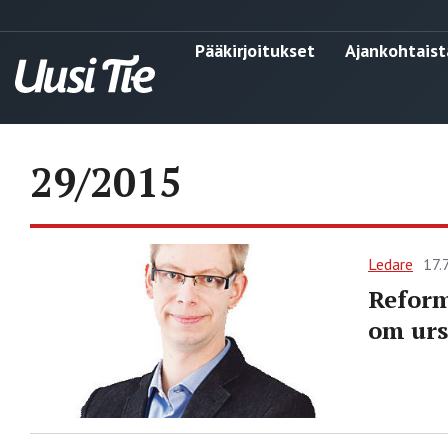
Pääkirjoitukset
Ajankohtaist
29/2015
Ledare
17.
Reform
om urs