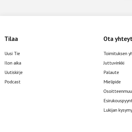
Tilaa
Ota yhtey
Uusi Tie
Toimituksen y
Ilon aika
Juttuvinkki
Uutiskirje
Palaute
Podcast
Mielipide
Osoitteenmuu
Esirukouspyyn
Lukijan kysym