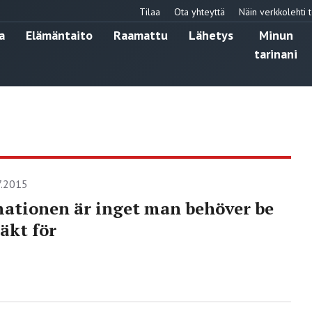
Tilaa
Ota yhteyttä
Näin verkkolehti t
a
Elämäntaito
Raamattu
Lähetys
Minun
tarinani
7.2015
ationen är inget man behöver be
äkt för