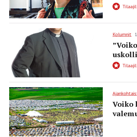
Tilaajil
Kolumnit
1
”Voiko
uskoll
Tilaajil
Ajankohtais
Voiko 
valemu