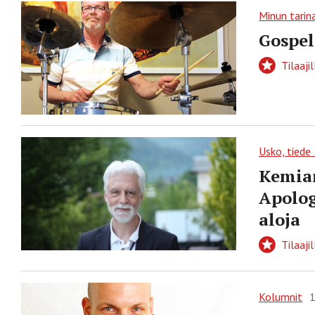
Minun tarin
Gospel
Tilaajil
Usko, tiede
Kemian
Apolog
aloja
Tilaajil
Kolumnit
1