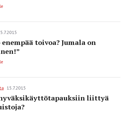
le
5.7.2015
 enempää toivoa? Jumala on
inen!”
le
ta
15.7.2015
hyväksikäyttö­tapauksiin liittyä
istoja?