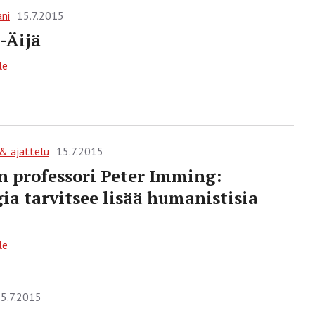
ani
15.7.2015
-Äijä
le
 & ajattelu
15.7.2015
 professori Peter Imming:
ia tarvitsee lisää humanistisia
le
5.7.2015