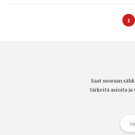
1
Saat suoraan sähk
tärkeitä asioita j