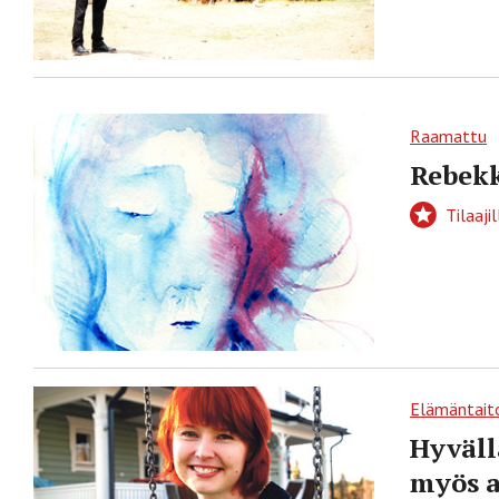
Raamattu
Rebekk
Tilaajil
Elämäntait
Hyväll
myös a