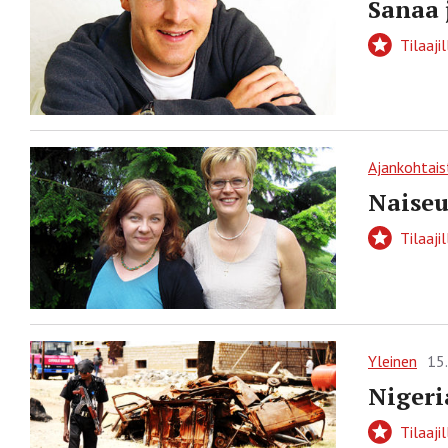
Sanaa 
Tilaajil
Ajankohtais
Naiseu
Tilaajil
Yleinen
15
Nigeri
Tilaajil