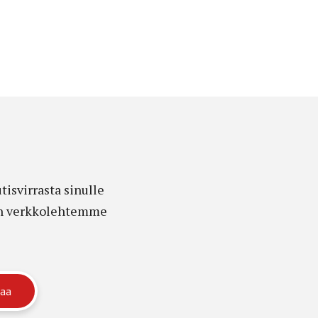
isvirrasta sinulle
edon verkkolehtemme