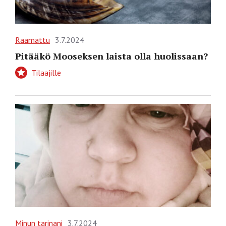
Raamattu
3.7.2024
Pitääkö Mooseksen laista olla huolissaan?
Tilaajille
Minun tarinani
3.7.2024