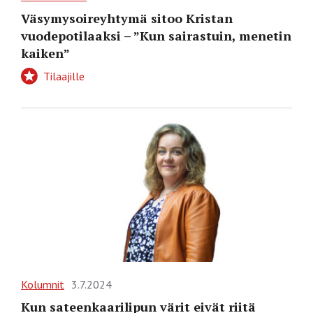
Väsymysoireyhtymä sitoo Kristan
vuodepotilaaksi – ”Kun sairastuin, menetin
kaiken”
Tilaajille
Kolumnit
3.7.2024
Kun sateenkaarilipun värit eivät riitä