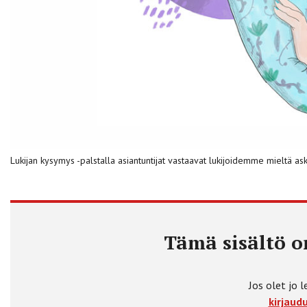
Lukijan kysymys -palstalla asiantuntijat vastaavat lukijoidemme mieltä ask
Tämä sisältö on
Jos olet jo l
kirjaudu