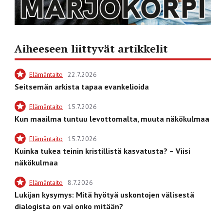
Aiheeseen liittyvät artikkelit
Elämäntaito
22.7.2026
Seitsemän arkista tapaa evankelioida
Elämäntaito
15.7.2026
Kun maailma tuntuu levottomalta, muuta näkökulmaa
Elämäntaito
15.7.2026
Kuinka tukea teinin kristillistä kasvatusta? – Viisi
näkökulmaa
Elämäntaito
8.7.2026
Lukijan kysymys: Mitä hyötyä uskontojen välisestä
dialogista on vai onko mitään?