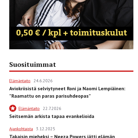
Suosituimmat
Elämäntaito
24.6.2026
Aviokriisistä selviytyneet Roni ja Naomi Lempiäinen:
”Raamattu on paras parisuhdeopas”
Elämäntaito
22.7.2026
Seitsemän arkista tapaa evankelioida
Ajankohtaista
3.12.2025
Takaisin mieheksi – Neeza Powers jätti elämän