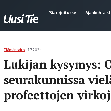
Pääkirjoitukset
Ajankohtaist
Elämäntaito
3.7.2024
Lukijan kysymys: 
seurakunnissa viel
profeettojen virko