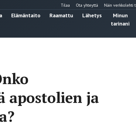
Tilaa
Ota yhteyttä
Näin verkkolehti t
a
Elämäntaito
Raamattu
Lähetys
Minun
tarinani
Onko
ä apostolien ja
ja?