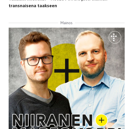
transnaisena taakseen
Mainos