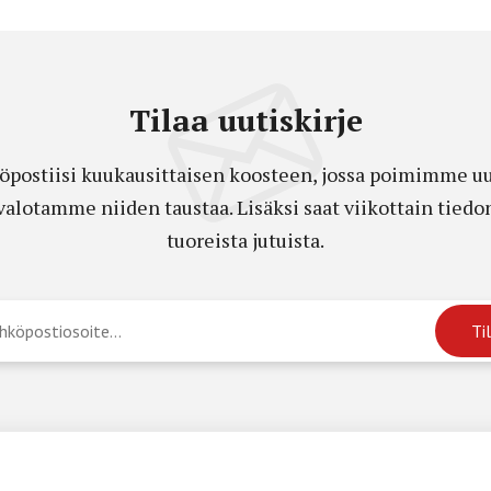
Tilaa uutiskirje
öpostiisi kuukausittaisen koosteen, jossa poimimme uut
a valotamme niiden taustaa. Lisäksi saat viikottain ti
tuoreista jutuista.