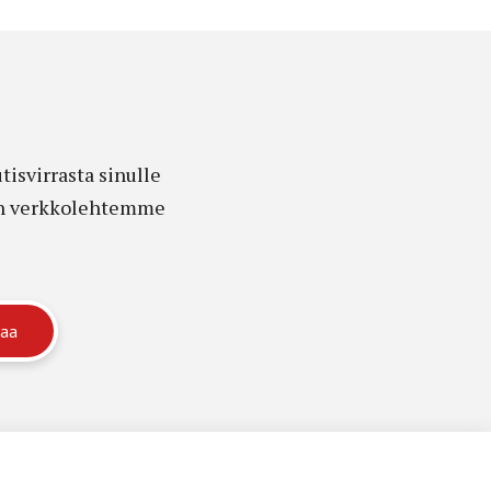
isvirrasta sinulle
edon verkkolehtemme