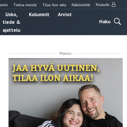
Kirjaudu
oimii
Tietoa meistä
Tilaa Ilon aika
Näköislehti
Usko,
Kolumnit
Arviot
Haku
tiede &
ajattelu
Mainos