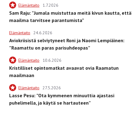
Elämäntaito
1.7.2026
Sam Raju: ”Jumala muistuttaa meitä kivun kautta, että
maailma tarvitsee parantumista”
Elämäntaito
24.6.2026
Aviokriisistä selviytyneet Roni ja Naomi Lempiäinen:
”Raamattu on paras parisuhdeopas”
Elämäntaito
10.6.2026
Kristilliset opintomatkat avaavat ovia Raamatun
maailmaan
Elämäntaito
27.5.2026
Lasse Pesu: ”Ota kymmenen minuuttia ajastasi
puhelimella, ja käytä se hartauteen”