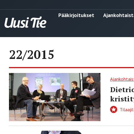
Pääkirjoitukset
Ajankohtaist
22/2015
Ajankohtais
Dietri
kristi
Tilaajil