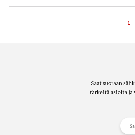
1
Saat suoraan sähk
tärkeitä asioita j