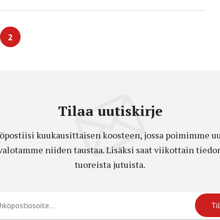
2
Tilaa uutiskirje
öpostiisi kuukausittaisen koosteen, jossa poimimme uut
a valotamme niiden taustaa. Lisäksi saat viikottain ti
tuoreista jutuista.