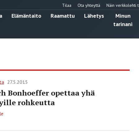
Tilaa
Ota yhteyttä
Näin verkkolehti t
a
Elämäntaito
Raamattu
Lähetys
Minun
tarinani
ta
27.5.2015
ch Bonhoeffer opettaa yhä
tyille rohkeutta
le