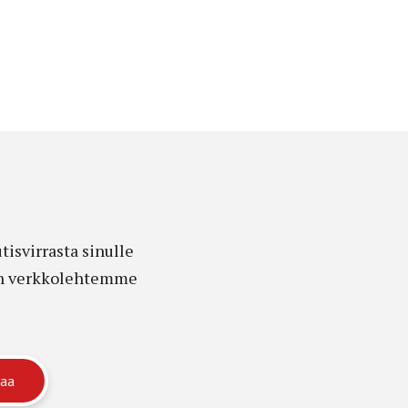
isvirrasta sinulle
edon verkkolehtemme