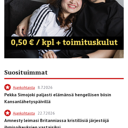
Suosituimmat
Ajankohtaista
8.7.2026
Pekka Simojoki paljasti elämänsä hengellisen biisin
Kansanlähetyspäivillä
Ajankohtaista
22.7.2026
Amnesty leimasi Britanniassa kristillisiä järjestöjä
ihmisoikeuksien vastaisiksi