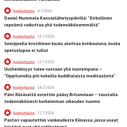
Ajankohtaista
4.7.2026
Daniel Nummela Kansanlähetyspäivillä: ”Kirkollinen
repeämä vaikuttaa yhä todennäköisemmältä”
Ajankohtaista
13.7.2026
Seinäjoella kristillinen koulu aloittaa kotikouluna, koska
opetuslupaa ei tullut
Ajankohtaista
13.7.2026
Uushenkisyys tulee vastaan yhä nuorempana –
”Oppitunnilla piti kokeilla buddhalaista meditaatiota”
Ajankohtaista
16.7.2026
Päivi Räsäseltä estettiin pääsy Britanniaan – taustalla
todennäköisesti korkeimman oikeuden tuomio
Ajankohtaista
22.7.2026
Pastori vapautettiin vankeudesta Kiinassa, jossa useat
kristityt ovat yhä pidätettyinä