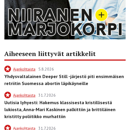
Aiheeseen liittyvät artikkelit
Ajankohtaista
5.8.2026
Yhdysvaltalainen Deeper Still -järjestö piti ensimmäisen
retriitin Suomessa abortin läpikäyneille
Ajankohtaista
31.7.2026
Uutisia lyhyesti: Hakemus klassisesta kristillisestä
lukiosta, Anna-Mari Kaskinen palkittiin ja brittiläinen
kristitty poliitikko murhattiin
Ajankohtaista
31.7.2026