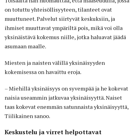
Toisaalta hän huomauttaa, että maaseudulla, jossa
on totuttu yhteisöllisyyteen, tilanteet ovat
muuttuneet. Palvelut siirtyvät keskuksiin, ja
ihmiset muuttavat ympäriltä pois, mikä voi olla
yksinäistävä kokemus niille, jotka haluavat jäädä
asumaan maalle.
Miesten ja naisten välillä yksinäisyyden
kokemisessa on havaittu eroja.
– Miehillä yksinäisyys on syvempää ja he kokevat
naisia useammin jatkuvaa yksinäisyyttä. Naiset
taas kokevat enemmän satunnaista yksinäisyyttä,
Tiilikainen sanoo.
Keskustelu ja virret helpottavat