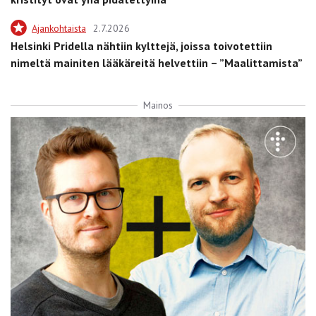
Ajankohtaista
2.7.2026
Helsinki Pridella nähtiin kylttejä, joissa toivotettiin
nimeltä mainiten lääkäreitä helvettiin – ”Maalittamista”
Mainos