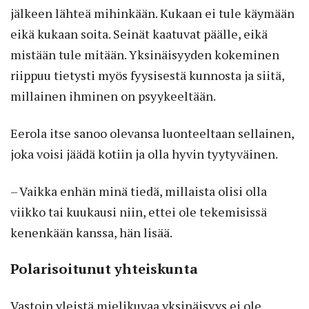
jälkeen lähteä mihinkään. Kukaan ei tule käymään
eikä kukaan soita. Seinät kaatuvat päälle, eikä
mistään tule mitään. Yksinäisyyden kokeminen
riippuu tietysti myös fyysisestä kunnosta ja siitä,
millainen ihminen on psyykeeltään.
Eerola itse sanoo olevansa luonteeltaan sellainen,
joka voisi jäädä kotiin ja olla hyvin tyytyväinen.
– Vaikka enhän minä tiedä, millaista olisi olla
viikko tai kuukausi niin, ettei ole tekemisissä
kenenkään kanssa, hän lisää.
Polarisoitunut yhteiskunta
Vastoin yleistä mielikuvaa yksinäisyys ei ole