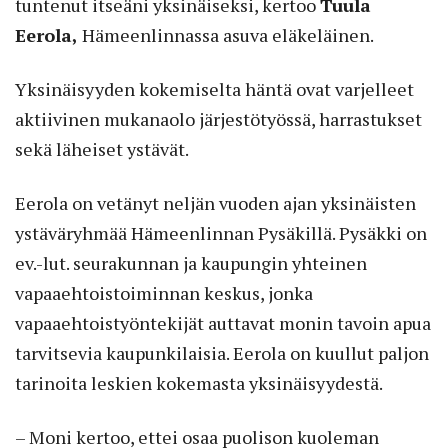
tuntenut itseäni yksinäiseksi, kertoo
Tuula
Eerola,
Hämeenlinnassa asuva eläkeläinen.
Yksinäisyyden kokemiselta häntä ovat varjelleet
aktiivinen mukanaolo järjestötyössä, harrastukset
sekä läheiset ystävät.
Eerola on vetänyt neljän vuoden ajan yksinäisten
ystäväryhmää Hämeenlinnan Pysäkillä. Pysäkki on
ev.-lut. seurakunnan ja kaupungin yhteinen
vapaaehtoistoiminnan keskus, jonka
vapaaehtoistyöntekijät auttavat monin tavoin apua
tarvitsevia kaupunkilaisia. Eerola on kuullut paljon
tarinoita leskien kokemasta yksinäisyydestä.
– Moni kertoo, ettei osaa puolison kuoleman