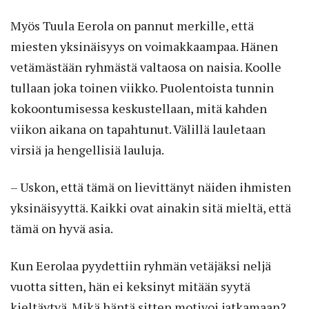
Myös Tuula Eerola on pannut merkille, että
miesten yksinäisyys on voimakkaampaa. Hänen
vetämästään ryhmästä valtaosa on naisia. Koolle
tullaan joka toinen viikko. Puolentoista tunnin
kokoontumisessa keskustellaan, mitä kahden
viikon aikana on tapahtunut. Välillä lauletaan
virsiä ja hengellisiä lauluja.
– Uskon, että tämä on lievittänyt näiden ihmisten
yksinäisyyttä. Kaikki ovat ainakin sitä mieltä, että
tämä on hyvä asia.
Kun Eerolaa pyydettiin ryhmän vetäjäksi neljä
vuotta sitten, hän ei keksinyt mitään syytä
kieltäytyä. Mikä häntä sitten motivoi jatkamaan?