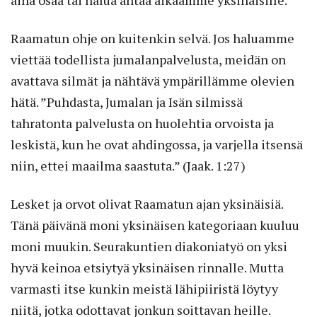
aina osaa tai halua antaa aikaamme yksinäisille.
Raamatun ohje on kuitenkin selvä. Jos haluam­me
viettää todellista jumalanpalvelusta, meidän on
avattava silmät ja nähtävä ympärillämme olevien
hätä. ”Puhdasta, Jumalan ja Isän silmissä
tahratonta palvelusta on huolehtia orvoista ja
leskistä, kun he ovat ahdingossa, ja varjella itsensä
niin, ettei maailma saastuta.” (Jaak. 1:27)
Lesket ja orvot olivat Raamatun ajan yksinäisiä.
Tänä päivänä moni yksinäisen kategoriaan kuuluu
moni muukin. Seurakuntien diakoniatyö on yksi
hyvä keinoa etsiytyä yksinäisen rinnalle. Mutta
varmasti itse kunkin meistä lähipiiristä löytyy
niitä, jotka odottavat jonkun soittavan heille.