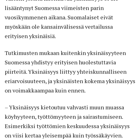
lisääntynyt Suomessa viimeisten parin
vuosikymmenen aikana. Suomalaiset eivät
myöskään ole kansainvälisessä vertailussa
erityisen yksinäisiä.
Tutkimusten mukaan kuitenkin yksinäisyyteen
Suomessa yhdistyy erityisen huolestuttavia
piirteitä. Yksinäisyys liittyy yhteiskunnalliseen
eriarvoisuuteen, ja yksinäisten kokema yksinäisyys
on voimakkaampaa kuin ennen.
– Yksinäisyys kietoutuu vahvasti muun muassa
köyhyyteen, työttömyyteen ja sairastumiseen.
Esimerkiksi työttömien keskuudessa yksinäisyys
on viisi kertaa yleisempää kuin työssäkäyvien.