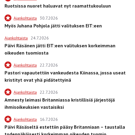
Ruotsissa nuoret haluavat nyt raamattukouluun
Ajankohtaista
30.7.2026
Myös Juhana Pohjola jätti valituksen EIT:een
Ajankohtaista
24.7.2026
Päivi Räsänen jätti EIT:een valituksen korkeimman
oikeuden tuomiosta
Ajankohtaista
22.7.2026
Pastori vapautettiin vankeudesta Kiinassa, jossa useat
kristityt ovat yhä pidätettyinä
Ajankohtaista
22.7.2026
Amnesty leimasi Britanniassa kristillisiä järjestöjä
ihmisoikeuksien vastaisiksi
Ajankohtaista
16.7.2026
Päivi Räsäseltä estettiin pääsy Britanniaan – taustalla
todennäköisesti korkeimman oikeuden tuomio