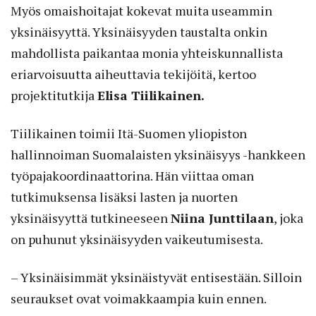
Myös omaishoitajat kokevat muita useammin
yksinäisyyttä. Yksinäisyyden taustalta onkin
mahdollista paikantaa monia yhteiskunnallista
eriarvoisuutta aiheuttavia tekijöitä, kertoo
projektitutkija
Elisa Tiilikainen.
Tiilikainen toimii Itä-Suomen yliopiston
hallinnoiman Suomalaisten yksinäisyys -hankkeen
työpajakoordinaattorina. Hän viittaa oman
tutkimuksensa lisäksi lasten ja nuorten
yksinäisyyttä tutkineeseen
Niina Junttilaan
, joka
on puhunut yksinäisyyden vaikeutumisesta.
– Yksinäisimmät yksinäistyvät entisestään. Silloin
seuraukset ovat voimakkaampia kuin ennen.