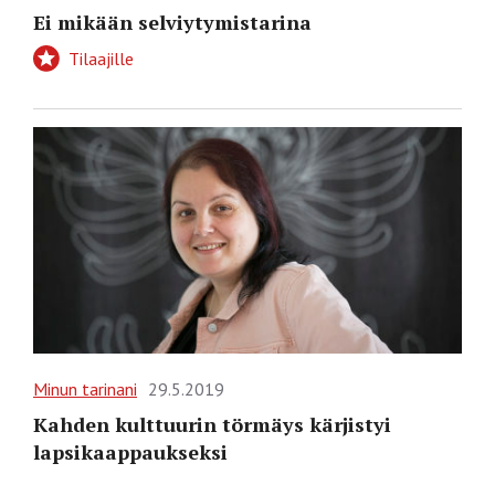
Ei mikään selviytymistarina
Tilaajille
Minun tarinani
29.5.2019
Kahden kulttuurin törmäys kärjistyi
lapsikaappaukseksi