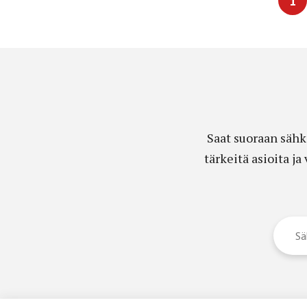
1
Saat suoraan sähk
tärkeitä asioita j