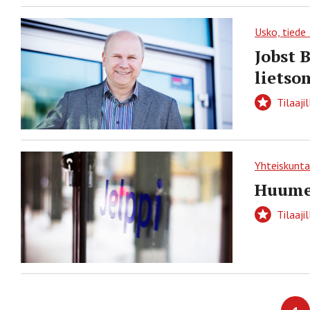
Usko, tiede
Jobst 
lietso
Tilaajil
Yhteiskunta
Huume
Tilaajil