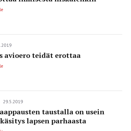
le
5.2019
 avioero teidät erottaa
le
29.5.2019
aappausten taustalla on usein
 käsitys lapsen parhaasta