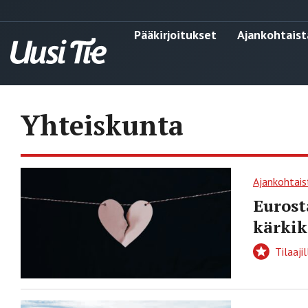
Pääkirjoitukset
Ajankohtaist
Yhteiskunta
Ajankohtais
Eurost
kärkik
Tilaajil