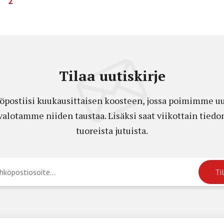
2
Tilaa uutiskirje
öpostiisi kuukausittaisen koosteen, jossa poimimme uut
a valotamme niiden taustaa. Lisäksi saat viikottain ti
tuoreista jutuista.