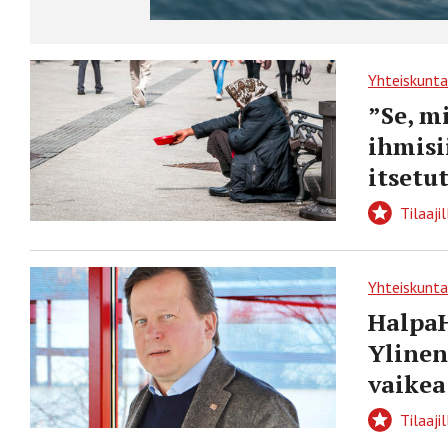
Yhteiskunta
”Se, m
ihmisi
itsetu
Tilaajil
Yhteiskunta
HalpaH
Ylinen
vaikea
Tilaajil