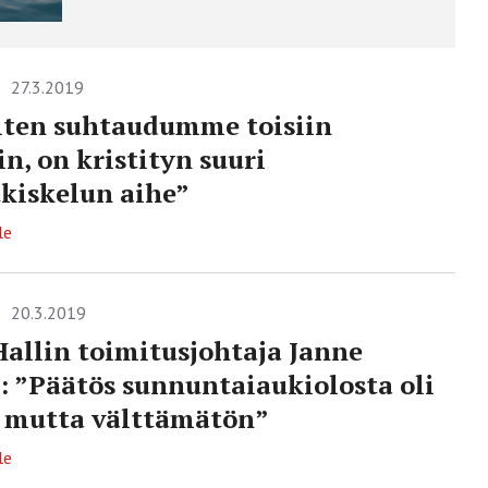
27.3.2019
iten suhtaudumme toisiin
in, on kristityn suuri
tkiskelun aihe”
le
20.3.2019
allin toimitusjohtaja Janne
: ”Päätös sunnuntaiaukiolosta oli
 mutta välttämätön”
le