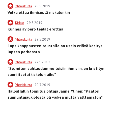
Yhteiskunta
29.5.2019
Velka ottaa ihmisestä niskalenkin
Kirkko
29.5.2019
Kunnes avioero teidät erottaa
Yhteiskunta
29.5.2019
Lapsikaappausten taustalla on usein eriävä käsitys
lapsen parhaasta
Yhteiskunta
27.3.2019
”Se, miten suhtaudumme toisiin ihmisiin, on kristityn
suuri itsetutkiskelun aihe”
Yhteiskunta
20.3.2019
HalpaHallin toimitusjohtaja Janne Ylinen: ”Päätös
sunnuntaiaukiolosta oli vaikea mutta välttämätön”