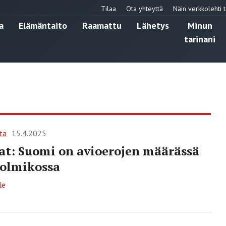
Tilaa
Ota yhteyttä
Näin verkkolehti t
a
Elämäntaito
Raamattu
Lähetys
Minun
tarinani
ta
15.4.2025
at: Suomi on avioerojen määrässä
olmikossa
le