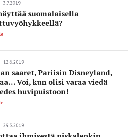
3.7.2019
näyttää suomalaisella
ttuvyöhykkeellä?
le
12.6.2019
an saaret, Pariisin Disneyland,
a… Voi, kun olisi varaa viedä
 edes huvipuistoon!
le
29.5.2019
ottaa ihmisestä niskalenkin