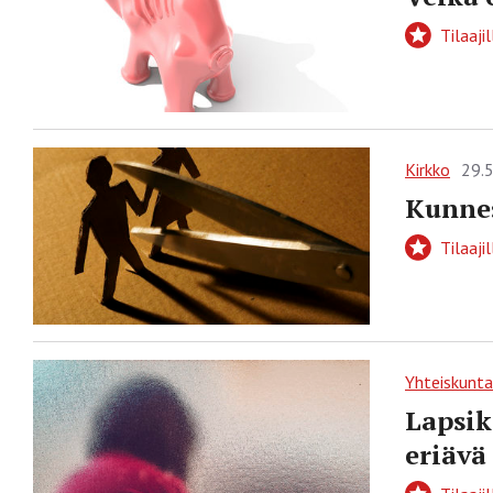
Tilaajil
Kirkko
29.
Kunnes
Tilaajil
Yhteiskunta
Lapsik
eriävä