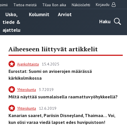
Kirjaudu
oimii
Tietoa meistä
Tilaa Ilon aika
Näköislehti
Usko,
Kolumnit
Arviot
Haku
tiede &
ajattelu
Aiheeseen liittyvät artikkelit
Ajankohtaista
15.4.2025
Eurostat: Suomi on avioerojen määrässä
kärkikolmikossa
Yhteiskunta
3.7.2019
Miltä näyttää suomalaisella raamattuvyöhykkeellä?
Yhteiskunta
12.6.2019
Kanarian saaret, Pariisin Disneyland, Thaimaa… Voi,
kun olisi varaa viedä lapset edes huvipuistoon!