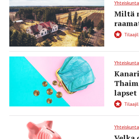
Yhteiskunta
Miltä 
raama
Tilaajil
Yhteiskunta
Kanari
Thaima
lapset
Tilaajil
Yhteiskunta
Velka 