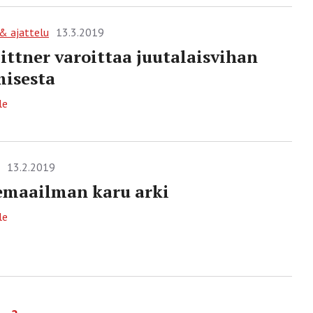
 & ajattelu
13.3.2019
Bittner varoittaa juutalaisvihan
misesta
le
13.2.2019
maailman karu arki
le