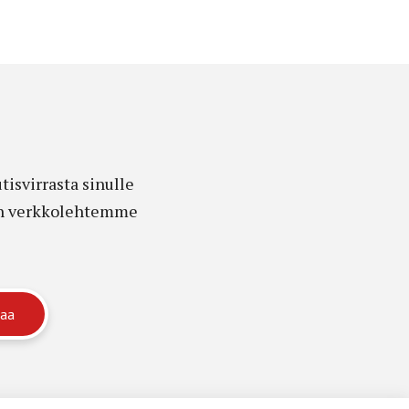
isvirrasta sinulle
edon verkkolehtemme