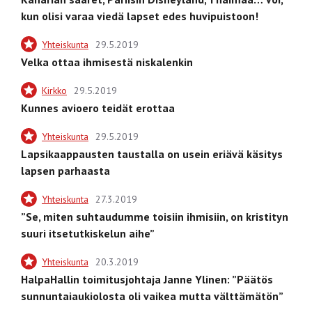
kun olisi varaa viedä lapset edes huvipuistoon!
Yhteiskunta
29.5.2019
Velka ottaa ihmisestä niskalenkin
Kirkko
29.5.2019
Kunnes avioero teidät erottaa
Yhteiskunta
29.5.2019
Lapsikaappausten taustalla on usein eriävä käsitys
lapsen parhaasta
Yhteiskunta
27.3.2019
”Se, miten suhtaudumme toisiin ihmisiin, on kristityn
suuri itsetutkiskelun aihe”
Yhteiskunta
20.3.2019
HalpaHallin toimitusjohtaja Janne Ylinen: ”Päätös
sunnuntaiaukiolosta oli vaikea mutta välttämätön”