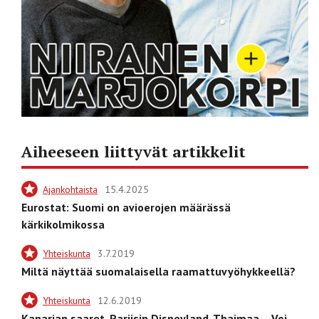
Aiheeseen liittyvät artikkelit
Ajankohtaista
15.4.2025
Eurostat: Suomi on avioerojen määrässä
kärkikolmikossa
Yhteiskunta
3.7.2019
Miltä näyttää suomalaisella raamattuvyöhykkeellä?
Yhteiskunta
12.6.2019
Kanarian saaret, Pariisin Disneyland, Thaimaa… Voi,