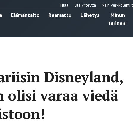
Tilaa
Ota yhteyttä
Näin verkkolehti t
a
Elämäntaito
Raamattu
Lähetys
Minun
tarinani
ariisin Disneyland,
olisi varaa viedä
istoon!