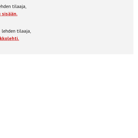
ehden tilaaja,
 sisään.
 lehden tilaaja,
kkolehti.