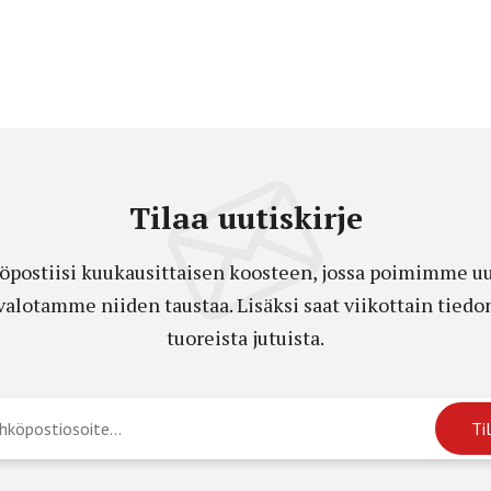
Tilaa uutiskirje
öpostiisi kuukausittaisen koosteen, jossa poimimme uut
a valotamme niiden taustaa. Lisäksi saat viikottain ti
tuoreista jutuista.