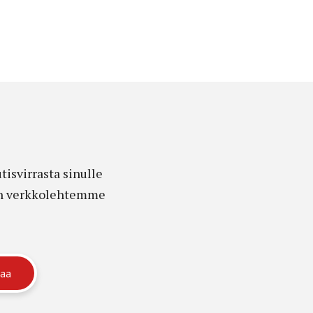
isvirrasta sinulle
edon verkkolehtemme