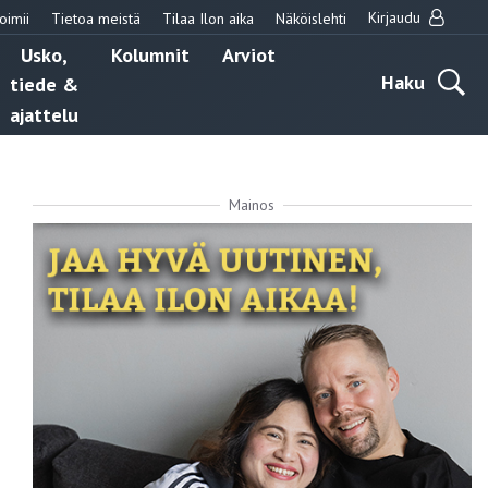
Kirjaudu
oimii
Tietoa meistä
Tilaa Ilon aika
Näköislehti
Usko,
Kolumnit
Arviot
Haku
tiede &
ajattelu
Mainos