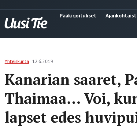
Pääkirjoitukset
Ajankohtaist
Yhteiskunta
12.6.2019
Kanarian saaret, P
Thaimaa… Voi, kun 
lapset edes huvipu