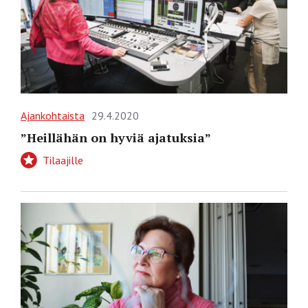
Ajankohtaista
29.4.2020
”Heillähän on hyviä ajatuksia”
Tilaajille