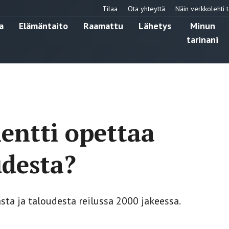
Tilaa
Ota yhteyttä
Näin verkkolehti t
a
Elämäntaito
Raamattu
Lähetys
Minun
tarinani
entti opettaa
udesta?
ta ja taloudesta reilussa 2000 jakeessa.