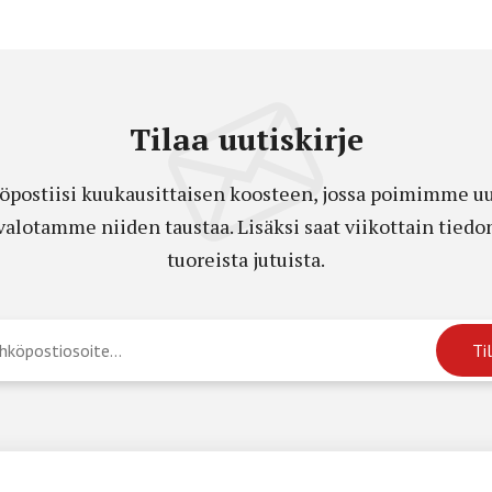
Tilaa uutiskirje
öpostiisi kuukausittaisen koosteen, jossa poimimme uut
a valotamme niiden taustaa. Lisäksi saat viikottain ti
tuoreista jutuista.