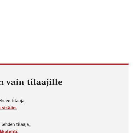
 vain tilaajille
ehden tilaaja,
 sisään.
 lehden tilaaja,
kkolehti.