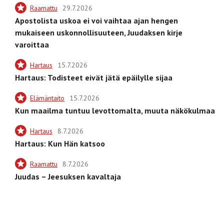
Raamattu
29.7.2026
Apostolista uskoa ei voi vaihtaa ajan hengen
mukaiseen uskonnollisuuteen, Juudaksen kirje
varoittaa
Hartaus
15.7.2026
Hartaus: Todisteet eivät jätä epäilylle sijaa
Elämäntaito
15.7.2026
Kun maailma tuntuu levottomalta, muuta näkökulmaa
Hartaus
8.7.2026
Hartaus: Kun Hän katsoo
Raamattu
8.7.2026
Juudas – Jeesuksen kavaltaja