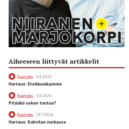
Aiheeseen liittyvät artikkelit
Raamattu
5.8.2026
Hartaus: Etsikkoaikamme
Raamattu
5.8.2026
Pitääkö uskon tuntua?
Raamattu
29.7.2026
Hartaus: Kahvilan nurkassa