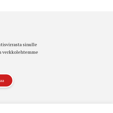
isvirrasta sinulle
edon verkkolehtemme