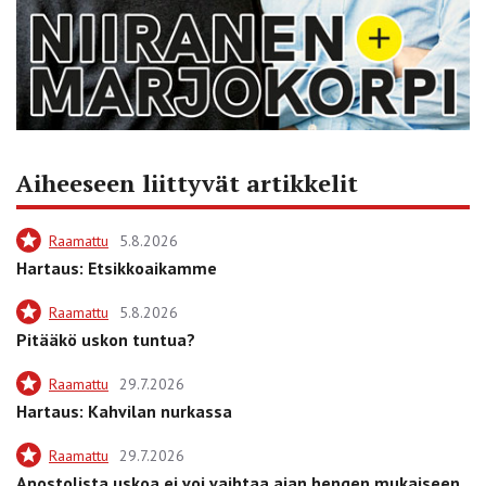
Aiheeseen liittyvät artikkelit
Raamattu
5.8.2026
Hartaus: Etsikkoaikamme
Raamattu
5.8.2026
Pitääkö uskon tuntua?
Raamattu
29.7.2026
Hartaus: Kahvilan nurkassa
Raamattu
29.7.2026
Apostolista uskoa ei voi vaihtaa ajan hengen mukaiseen