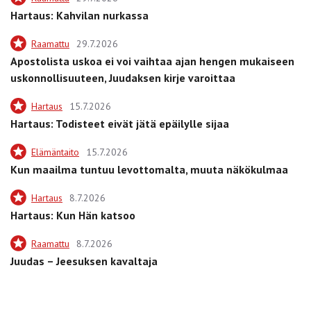
Hartaus: Kahvilan nurkassa
Raamattu
29.7.2026
Apostolista uskoa ei voi vaihtaa ajan hengen mukaiseen
uskonnollisuuteen, Juudaksen kirje varoittaa
Hartaus
15.7.2026
Hartaus: Todisteet eivät jätä epäilylle sijaa
Elämäntaito
15.7.2026
Kun maailma tuntuu levottomalta, muuta näkökulmaa
Hartaus
8.7.2026
Hartaus: Kun Hän katsoo
Raamattu
8.7.2026
Juudas – Jeesuksen kavaltaja