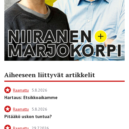
Aiheeseen liittyvät artikkelit
Raamattu
5.8.2026
Hartaus: Etsikkoaikamme
Raamattu
5.8.2026
Pitääkö uskon tuntua?
Raamattu
29.7.2026