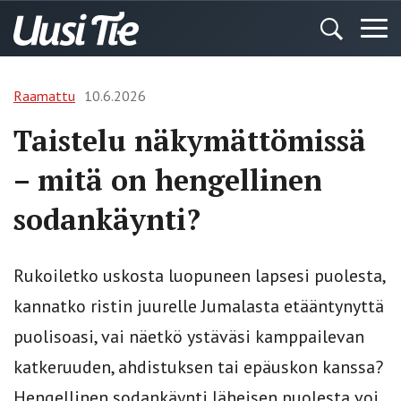
Raamattu
10.6.2026
Taistelu näkymättömissä
– mitä on hengellinen
sodankäynti?
Rukoiletko uskosta luopuneen lapsesi puolesta,
kannatko ristin juurelle Jumalasta etääntynyttä
puolisoasi, vai näetkö ystäväsi kamppailevan
katkeruuden, ahdistuksen tai epäuskon kanssa?
Hengellinen sodankäynti läheisen puolesta voi