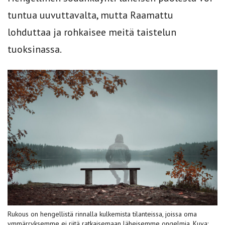
tuntua uuvuttavalta, mutta Raamattu
lohduttaa ja rohkaisee meitä taistelun
tuoksinassa.
Rukous on hengellistä rinnalla kulkemista tilanteissa, joissa oma
ymmärryksemme ei riitä ratkaisemaan läheisemme ongelmia. Kuva: