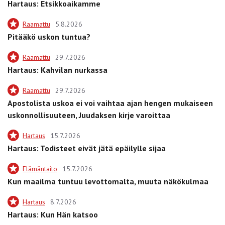
Hartaus: Etsikkoaikamme
Raamattu
5.8.2026
Pitääkö uskon tuntua?
Raamattu
29.7.2026
Hartaus: Kahvilan nurkassa
Raamattu
29.7.2026
Apostolista uskoa ei voi vaihtaa ajan hengen mukaiseen
uskonnollisuuteen, Juudaksen kirje varoittaa
Hartaus
15.7.2026
Hartaus: Todisteet eivät jätä epäilylle sijaa
Elämäntaito
15.7.2026
Kun maailma tuntuu levottomalta, muuta näkökulmaa
Hartaus
8.7.2026
Hartaus: Kun Hän katsoo