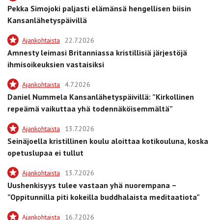
Pekka Simojoki paljasti elämänsä hengellisen biisin
Kansanlähetyspäivillä
Ajankohtaista
22.7.2026
Amnesty leimasi Britanniassa kristillisiä järjestöjä
ihmisoikeuksien vastaisiksi
Ajankohtaista
4.7.2026
Daniel Nummela Kansanlähetyspäivillä: ”Kirkollinen
repeämä vaikuttaa yhä todennäköisemmältä”
Ajankohtaista
13.7.2026
Seinäjoella kristillinen koulu aloittaa kotikouluna, koska
opetuslupaa ei tullut
Ajankohtaista
13.7.2026
Uushenkisyys tulee vastaan yhä nuorempana –
”Oppitunnilla piti kokeilla buddhalaista meditaatiota”
Ajankohtaista
16.7.2026