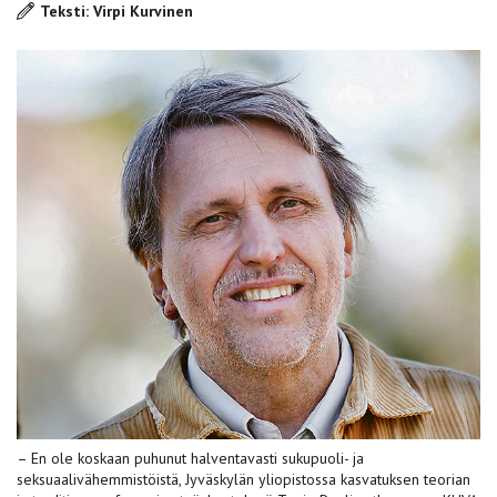
Teksti: Virpi Kurvinen
– En ole koskaan puhunut halventavasti sukupuoli- ja
seksuaalivähemmistöistä, Jyväskylän yliopistossa kasvatuksen teorian