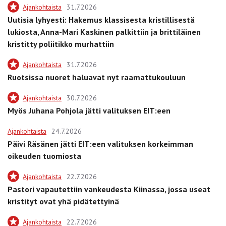
Ajankohtaista
31.7.2026
Uutisia lyhyesti: Hakemus klassisesta kristillisestä
lukiosta, Anna-Mari Kaskinen palkittiin ja brittiläinen
kristitty poliitikko murhattiin
Ajankohtaista
31.7.2026
Ruotsissa nuoret haluavat nyt raamattukouluun
Ajankohtaista
30.7.2026
Myös Juhana Pohjola jätti valituksen EIT:een
Ajankohtaista
24.7.2026
Päivi Räsänen jätti EIT:een valituksen korkeimman
oikeuden tuomiosta
Ajankohtaista
22.7.2026
Pastori vapautettiin vankeudesta Kiinassa, jossa useat
kristityt ovat yhä pidätettyinä
Ajankohtaista
22.7.2026