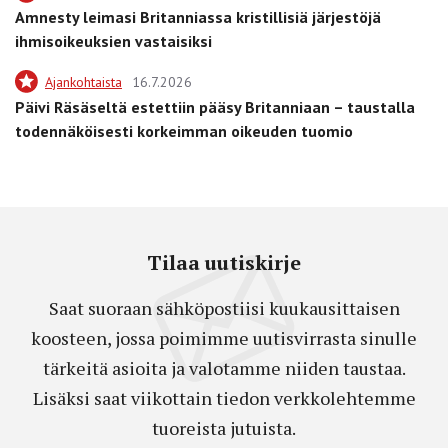
Amnesty leimasi Britanniassa kristillisiä järjestöjä
ihmisoikeuksien vastaisiksi
Ajankohtaista
16.7.2026
Päivi Räsäseltä estettiin pääsy Britanniaan – taustalla
todennäköisesti korkeimman oikeuden tuomio
Tilaa uutiskirje
Saat suoraan sähköpostiisi kuukausittaisen
koosteen, jossa poimimme uutisvirrasta sinulle
tärkeitä asioita ja valotamme niiden taustaa.
Lisäksi saat viikottain tiedon verkkolehtemme
tuoreista jutuista.