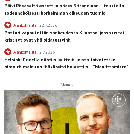
Päivi Räsäseltä estettiin pääsy Britanniaan – taustalla
todennäköisesti korkeimman oikeuden tuomio
Ajankohtaista
22.7.2026
Pastori vapautettiin vankeudesta Kiinassa, jossa useat
kristityt ovat yhä pidätettyinä
Ajankohtaista
2.7.2026
Helsinki Pridella nähtiin kylttejä, joissa toivotettiin
nimeltä mainiten lääkäreitä helvettiin – ”Maalittamista”
Mainos