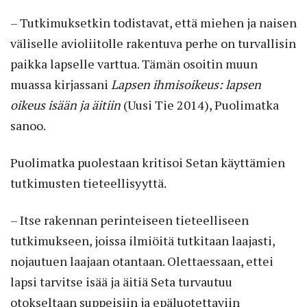
– Tutkimuksetkin todistavat, että miehen ja naisen
väliselle avioliitolle rakentuva perhe on turvallisin
paikka lapselle varttua. Tämän osoitin muun
muassa kirjassani
Lapsen ihmisoikeus: lapsen
oikeus isään ja äitiin
(Uusi Tie 2014), Puolimatka
sanoo.
Puolimatka puolestaan kritisoi Setan käyttämien
tutkimusten tieteellisyyttä.
– Itse rakennan perinteiseen tieteelliseen
tutkimukseen, joissa ilmiöitä tutkitaan laajasti,
nojautuen laajaan otantaan. Olettaessaan, ettei
lapsi tarvitse isää ja äitiä Seta turvautuu
otokseltaan suppeisiin ja epäluotettaviin