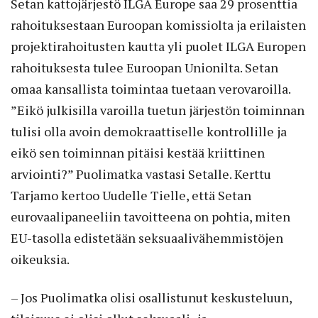
Setan kattojärjestö ILGA Europe saa 29 prosenttia
rahoituksestaan Euroopan komissiolta ja erilaisten
projektirahoitusten kautta yli puolet ILGA Europen
rahoituksesta tulee Euroopan Unionilta. Setan
omaa kansallista toimintaa tue­taan verovaroilla.
”Eikö julkisilla varoilla tuetun järjestön toiminnan
tulisi olla avoin demokraattiselle kontrollille ja
eikö sen toiminnan pitäisi kestää kriittinen
arviointi?” Puolimatka vastasi Setalle. Kerttu
Tarjamo kertoo Uudelle Tielle, että Setan
eurovaalipaneeliin tavoitteena on pohtia, miten
EU-tasolla edistetään seksuaalivähemmistöjen
oikeuksia.
– Jos Puolimatka olisi osallistunut keskusteluun,