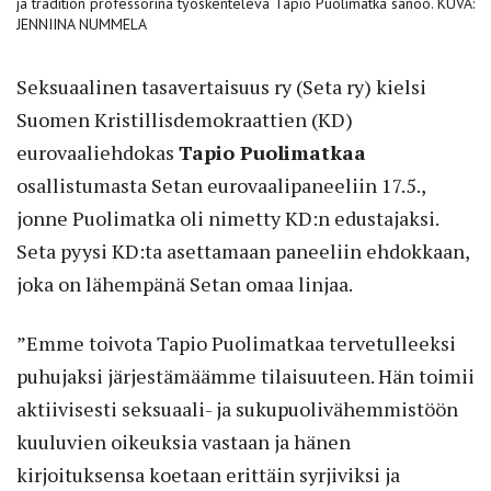
ja tradition professorina työskentelevä Tapio Puolimatka sanoo. KUVA:
JENNIINA NUMMELA
Seksuaalinen tasavertaisuus ry (Seta ry) kielsi
Suomen Kristillisdemokraattien (KD)
eurovaaliehdokas
Tapio Puolimatkaa
osallistumasta Setan eurovaalipaneeliin 17.5.,
jonne Puolimatka oli nimetty KD:n edustajaksi.
Seta pyysi KD:ta asettamaan paneeliin ehdokkaan,
joka on lähempänä Setan omaa linjaa.
”Emme toivota Tapio Puolimatkaa tervetulleeksi
puhujaksi järjestämäämme tilaisuuteen. Hän toimii
aktiivisesti seksuaali- ja sukupuolivähemmistöön
kuuluvien oikeuksia vastaan ja hänen
kirjoituksensa koetaan erittäin syrjiviksi ja