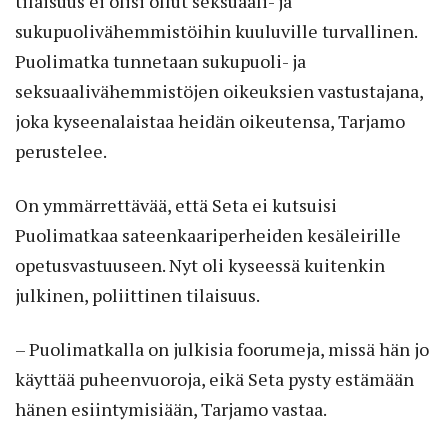
tilaisuus ei olisi ollut seksuaali- ja
sukupuolivähemmistöihin kuuluville turvallinen.
Puolimatka tunnetaan sukupuoli- ja
seksuaalivähemmistöjen oikeuksien vastustajana,
joka kyseenalaistaa heidän oikeutensa, Tarjamo
perustelee.
On ymmärrettävää, että Seta ei kutsuisi
Puolimatkaa sateenkaariperheiden kesäleirille
opetusvastuuseen. Nyt oli kyseessä kuitenkin
julkinen, poliittinen tilaisuus.
– Puolimatkalla on julkisia foorumeja, missä hän jo
käyttää puheenvuoroja, eikä Seta pysty estämään
hänen esiintymisiään, Tarjamo vastaa.