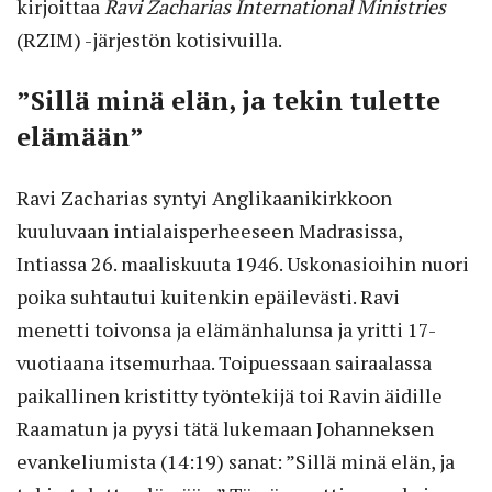
kirjoittaa
Ravi Zacharias International Ministries
(RZIM) -järjestön kotisivuilla.
”Sillä minä elän, ja tekin tulette
elämään”
Ravi Zacharias syntyi Anglikaanikirkkoon
kuuluvaan intialaisperheeseen Madrasissa,
Intiassa 26. maaliskuuta 1946. Uskonasioihin nuori
poika suhtautui kuitenkin epäilevästi. Ravi
menetti toivonsa ja elämänhalunsa ja yritti 17-
vuotiaana itsemurhaa. Toipuessaan sairaalassa
paikallinen kristitty työntekijä toi Ravin äidille
Raamatun ja pyysi tätä lukemaan Johanneksen
evankeliumista (14:19) sanat: ”Sillä minä elän, ja