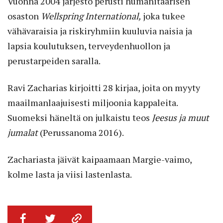
Vuonna 2004 järjestö perusti humanitaarisen
osaston
Wellspring International,
joka tukee
vähävaraisia ja riskiryhmiin kuuluvia naisia ja
lapsia koulutuksen, terveydenhuollon ja
perustarpeiden saralla.
Ravi Zacharias kirjoitti 28 kirjaa, joita on myyty
maailmanlaajuisesti miljoonia kappaleita.
Suomeksi häneltä on julkaistu teos
Jeesus ja muut
jumalat
(Perussanoma 2016).
Zachariasta jäivät kaipaamaan Margie-vaimo,
kolme lasta ja viisi lastenlasta.