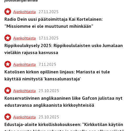
Ajankohtaista
27.11.2025
Radio Dein uusi päätoimittaja Kai Kortelainen:
”Missiomme ei ole muuttunut mihinkään”
Ajankohtaista
17.11.2025
Rippikoulukysely 2025: Rippikoululaisten usko Jumalaan
vieläkin rajussa kasvussa
Ajankohtaista
7.11.2025
Katolisen kirkon opillinen linjaus: Mariasta ei tule
käyttää nimitystä ’kanssalunastaja’
Ajankohtaista
23.10.2025
Konservatiivinen anglikaaninen liike Gafcon julistaa nyt
edustavansa anglikaanista kirkkoyhteisöä
Ajankohtaista
23.10.2025
Edustaja-aloite kirkolliskokoukseen: ”Kirkkotilan käytön