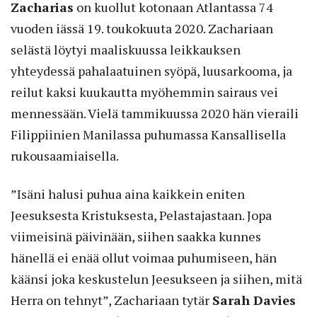
Zacharias
on kuollut kotonaan Atlantassa 74
vuoden iässä 19. toukokuuta 2020. Zachariaan
selästä löytyi maaliskuussa leikkauksen
yhteydessä pahalaatuinen syöpä, luusarkooma, ja
reilut kaksi kuukautta myöhemmin sairaus vei
mennessään. Vielä tammikuussa 2020 hän vieraili
Filippiinien Manilassa puhumassa Kansallisella
rukousaamiaisella.
”Isäni halusi puhua aina kaikkein eniten
Jeesuksesta Kristuksesta, Pelastajastaan. Jopa
viimeisinä päivinään, siihen saakka kunnes
hänellä ei enää ollut voimaa puhumiseen, hän
käänsi joka keskustelun Jeesukseen ja siihen, mitä
Herra on tehnyt”, Zachariaan tytär
Sarah Davies