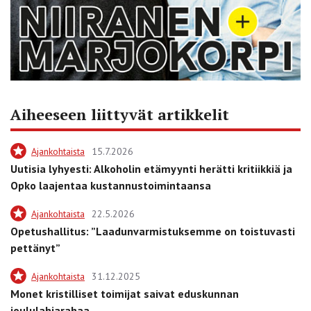
Aiheeseen liittyvät artikkelit
Ajankohtaista
15.7.2026
Uutisia lyhyesti: Alkoholin etämyynti herätti kritiikkiä ja
Opko laajentaa kustannustoimintaansa
Ajankohtaista
22.5.2026
Opetushallitus: ”Laadunvarmistuksemme on toistuvasti
pettänyt”
Ajankohtaista
31.12.2025
Monet kristilliset toimijat saivat eduskunnan
joululahjarahaa