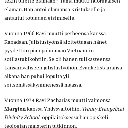
tekin tulette elämään.” Tämä muutti nuorukaisen
elämän. Hän antoi elämänsä Kristukselle ja
antautui totuuden etsimiselle.
Vuonna 1966 Ravi muutti perheensä kanssa
Kanadaan. Julistustyönsä aloitettuaan hänet
pyydettiin pian puhumaan Vietnamiin
sotilastukikohtiin. Se oli hänen tulikasteensa
kansainväliseen julistustyöhön. Evankelistauransa
aikana hän puhui lopulta yli
seitsemässäkymmenessä maassa.
Vuonna 1974 Ravi Zacharias muutti vaimonsa
Margien
kanssa Yhdysvaltoihin
. Trinity Evangelical
Divinity School
-oppilaitoksessa hän opiskeli
teologian maisterin tutkinnon.