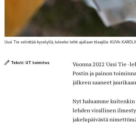
Uusi Tie selvittää kyselyllä, tuleeko lehti ajallaan tilaajille. KUVA: KA
Teksti: UT toimitus
Vuonna 2022 Uusi Tie -leh
Postin ja painon toiminn
jälkeen saaneet juurikaa
Nyt haluamme kuitenkin sel
lehden virallinen ilmest
jakelupäivästä nimettöm