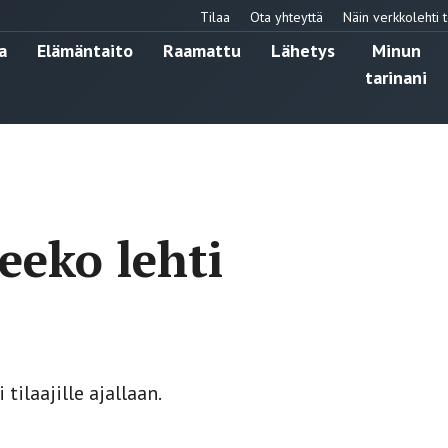
Tilaa
Ota yhteyttä
Näin verkkolehti t
a
Elämäntaito
Raamattu
Lähetys
Minun
tarinani
eeko lehti
tilaajille ajallaan.