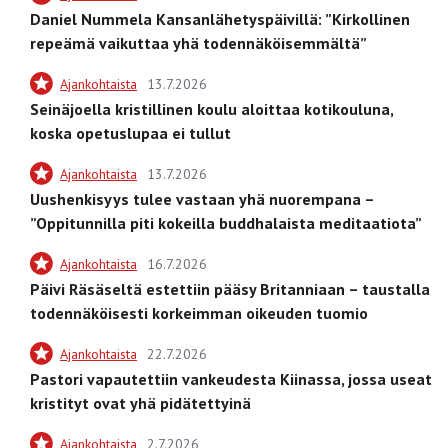
Daniel Nummela Kansanlähetyspäivillä: ”Kirkollinen
repeämä vaikuttaa yhä todennäköisemmältä”
Ajankohtaista
13.7.2026
Seinäjoella kristillinen koulu aloittaa kotikouluna,
koska opetuslupaa ei tullut
Ajankohtaista
13.7.2026
Uushenkisyys tulee vastaan yhä nuorempana –
”Oppitunnilla piti kokeilla buddhalaista meditaatiota”
Ajankohtaista
16.7.2026
Päivi Räsäseltä estettiin pääsy Britanniaan – taustalla
todennäköisesti korkeimman oikeuden tuomio
Ajankohtaista
22.7.2026
Pastori vapautettiin vankeudesta Kiinassa, jossa useat
kristityt ovat yhä pidätettyinä
Ajankohtaista
2.7.2026