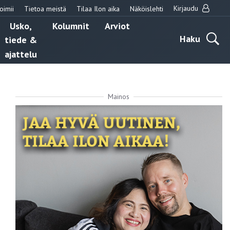
Kirjaudu
oimii
Tietoa meistä
Tilaa Ilon aika
Näköislehti
Usko,
Kolumnit
Arviot
Haku
tiede &
ajattelu
Mainos