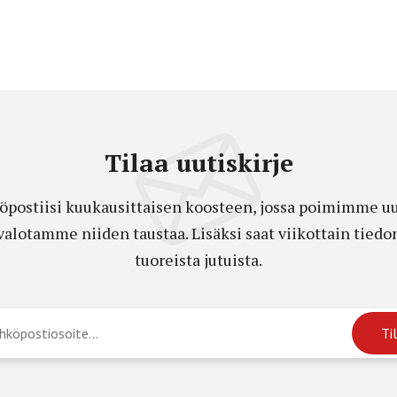
Tilaa uutiskirje
öpostiisi kuukausittaisen koosteen, jossa poimimme uut
a valotamme niiden taustaa. Lisäksi saat viikottain ti
tuoreista jutuista.