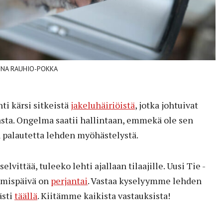
ROLIINA RAUHIO-POKKA
ti kärsi sitkeistä
jakeluhäiriöistä
, jotka johtuivat
asta. Ongelma saatii hallintaan, emmekä ole sen
n palautetta lehden myöhästelystä.
vittää, tuleeko lehti ajallaan tilaajille. Uusi Tie -
ymispäivä on
perjantai
. Vastaa kyselyymme lehden
ästi
täällä
. Kiitämme kaikista vastauksista!