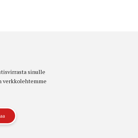
isvirrasta sinulle
edon verkkolehtemme