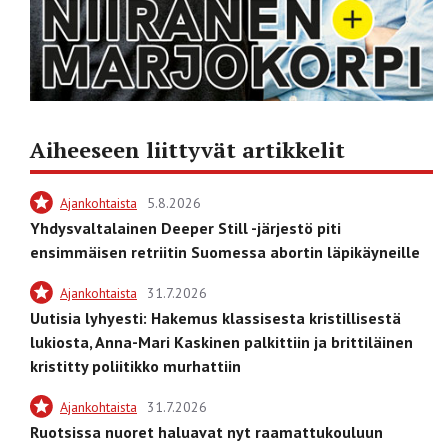
Aiheeseen liittyvät artikkelit
Ajankohtaista
5.8.2026
Yhdysvaltalainen Deeper Still -järjestö piti
ensimmäisen retriitin Suomessa abortin läpikäyneille
Ajankohtaista
31.7.2026
Uutisia lyhyesti: Hakemus klassisesta kristillisestä
lukiosta, Anna-Mari Kaskinen palkittiin ja brittiläinen
kristitty poliitikko murhattiin
Ajankohtaista
31.7.2026
Ruotsissa nuoret haluavat nyt raamattukouluun