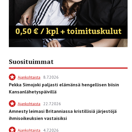
Suosituimmat
Ajankohtaista
8.7.2026
Pekka Simojoki paljasti elämänsä hengellisen biisin
Kansanlähetyspäivillä
Ajankohtaista
22.7.2026
Amnesty leimasi Britanniassa kristillisiä järjestöjä
ihmisoikeuksien vastaisiksi
Ajankohtaista
4.7.2026