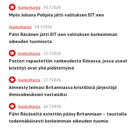
Ajankohtaista
30.7.2026
Myös Juhana Pohjola jätti valituksen EIT:een
Ajankohtaista
24.7.2026
Päivi Räsänen jätti EIT:een valituksen korkeimman
oikeuden tuomiosta
Ajankohtaista
22.7.2026
Pastori vapautettiin vankeudesta Kiinassa, jossa useat
kristityt ovat yhä pidätettyinä
Ajankohtaista
22.7.2026
Amnesty leimasi Britanniassa kristillisiä järjestöjä
ihmisoikeuksien vastaisiksi
Ajankohtaista
16.7.2026
Päivi Räsäseltä estettiin pääsy Britanniaan – taustalla
todennäköisesti korkeimman oikeuden tuomio