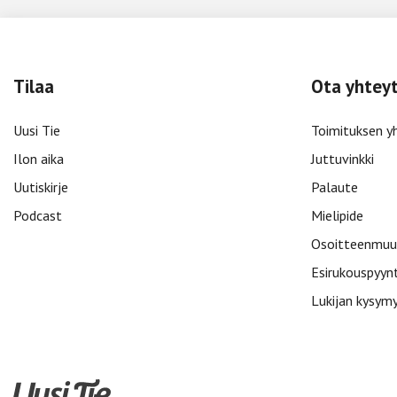
Tilaa
Ota yhtey
Uusi Tie
Toimituksen y
Ilon aika
Juttuvinkki
Uutiskirje
Palaute
Podcast
Mielipide
Osoitteenmuu
Esirukouspyyn
Lukijan kysym