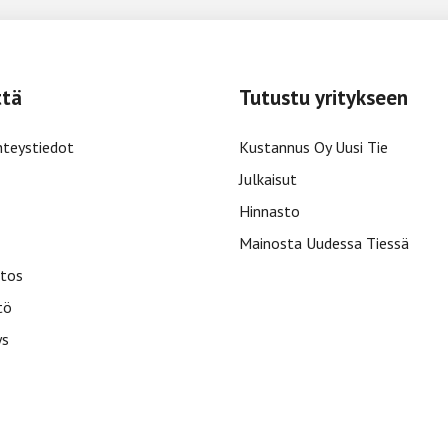
ttä
Tutustu yritykseen
hteystiedot
Kustannus Oy Uusi Tie
Julkaisut
Hinnasto
Mainosta Uudessa Tiessä
tos
tö
ys