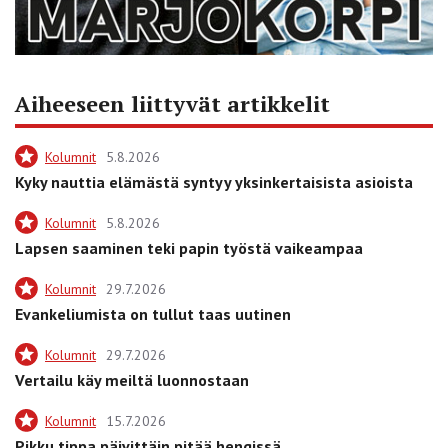
Aiheeseen liittyvät artikkelit
Kolumnit
5.8.2026
Kyky nauttia elämästä syntyy yksinkertaisista asioista
Kolumnit
5.8.2026
Lapsen saaminen teki papin työstä vaikeampaa
Kolumnit
29.7.2026
Evankeliumista on tullut taas uutinen
Kolumnit
29.7.2026
Vertailu käy meiltä luonnostaan
Kolumnit
15.7.2026
Pikku tippa päivittäin pitää hengissä