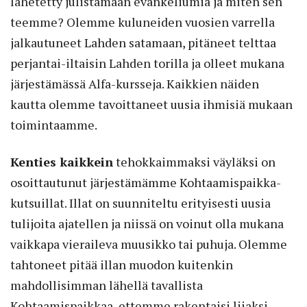
lähetetty julistamaan evankeliumia ja miten sen
teemme? Olemme kuluneiden vuosien varrella
jalkautuneet Lahden satamaan, pitäneet telttaa
perjantai-iltaisin Lahden torilla ja olleet mukana
järjestämässä Alfa-kursseja. Kaikkien näiden
kautta olemme tavoittaneet uusia ihmisiä mukaan
toimintaamme.
Kenties kaikkein
tehokkaimmaksi väyläksi on
osoittautunut järjestämämme Kohtaamispaikka-
kutsuillat. Illat on suunniteltu erityisesti uusia
tulijoita ajatellen ja niissä on voinut olla mukana
vaikkapa vieraileva muusikko tai puhuja. Olemme
tahtoneet pitää illan muodon kuitenkin
mahdollisimman lähellä tavallista
Kohtaamispaikkaa, ettemme rakentaisi liiaksi