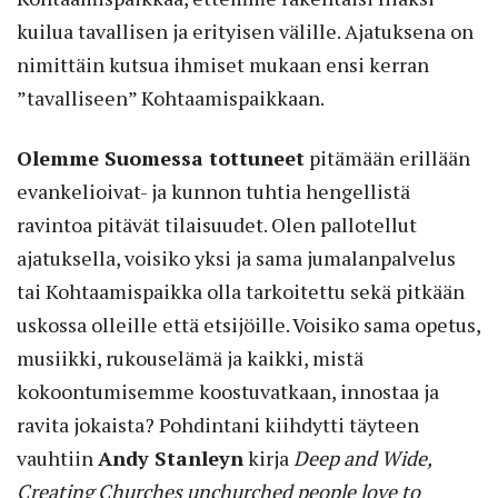
kuilua tavallisen ja erityisen välille. Ajatuksena on
nimittäin kutsua ihmiset mukaan ensi kerran
”tavalliseen” Kohtaamispaikkaan.
Olemme Suomessa tottuneet
pitämään erillään
evankelioivat- ja kunnon tuhtia hengellistä
ravintoa pitävät tilaisuudet. Olen pallotellut
ajatuksella, voisiko yksi ja sama jumalanpalvelus
tai Kohtaamispaikka olla tarkoitettu sekä pitkään
uskossa olleille että etsijöille. Voisiko sama opetus,
musiikki, rukouselämä ja kaikki, mistä
kokoontumisemme koostuvatkaan, innostaa ja
ravita jokaista? Pohdintani kiihdytti täyteen
vauhtiin
Andy Stanleyn
kirja
Deep and Wide,
Creating Churches unchurched people love to