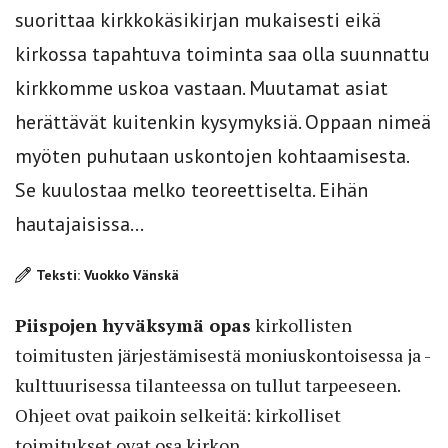
suorittaa kirkkokäsikirjan mukaisesti eikä
kirkossa tapahtuva toiminta saa olla suunnattu
kirkkomme uskoa vastaan. Muutamat asiat
herättävät kuitenkin kysymyksiä. Oppaan nimeä
myöten puhutaan uskontojen kohtaamisesta.
Se kuulostaa melko teoreettiselta. Eihän
hautajaisissa...
Teksti: Vuokko Vänskä
Piispojen hyväksymä opas
kirkollisten
toimitusten järjestämisestä moniuskontoisessa ja -
kulttuurisessa tilanteessa on tullut tarpeeseen.
Ohjeet ovat paikoin selkeitä: kirkolliset
toimitukset ovat osa kirkon