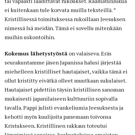
tai vapaasti laadittavat rukoukset. Raamatunlukua
ei kuitenkaan tule korvata muilla teksteillä. ”
Kristillisessä toimituksessa rukoillaan Jeesuksen
nimessä Isä meidän. Tämä ei sovellu mitenkään
muihin uskontoihin.
Kokemus lähetystyöstä
on valaiseva. Eräs
seurakuntamme jäsen Japanissa halusi järjestää
miehelleen kristilliset hautajaiset, vaikka tämä ei
ollut kristitty eivätkä olleet muutkaan sukulaiset.
Hautajaiset pidettiin täysin kristillisen sanoman
mukaisesti japanilaiseen kulttuuriin sopivalla
tavalla. Pappi julisti evankeliumia Jeesuksesta ja
kehotti myös kuulijoita panemaan toivonsa
Kristukseen. Kristillinen rakkaus toteutui
lämpimissä sanoissa, keskusteluissa omaisten