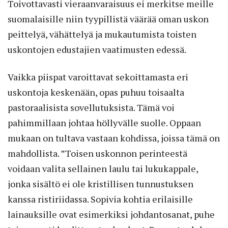
Toivottavasti vieraanvaraisuus ei merkitse meille
suomalaisille niin tyypillistä väärää oman uskon
peittelyä, vähättelyä ja mukautumista toisten
uskontojen edustajien vaatimusten edessä.
Vaikka piispat varoittavat sekoittamasta eri
uskontoja keskenään, opas puhuu toisaalta
pastoraalisista sovellutuksista. Tämä voi
pahimmillaan johtaa höllyvälle suolle. Oppaan
mukaan on tultava vastaan kohdissa, joissa tämä on
mahdollista. ”Toisen uskonnon perinteestä
voidaan valita sellainen laulu tai lukukappale,
jonka sisältö ei ole kristillisen tunnustuksen
kanssa ristiriidassa. Sopivia kohtia erilaisille
lainauksille ovat esimerkiksi johdantosanat, puhe