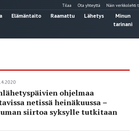
Tilaa
Ota yhteyttä
Näin verkkolehti t
a
Elämäntaito
Raamattu
Lähetys
Minun
tarinani
.4.2020
lähetyspäivien ohjelmaa
tavissa netissä heinäkuussa –
uman siirtoa syksylle tutkitaan