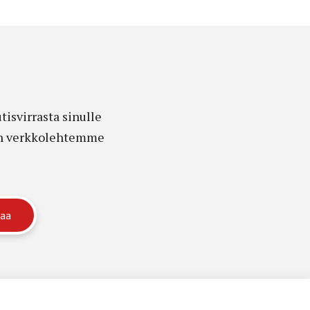
isvirrasta sinulle
edon verkkolehtemme