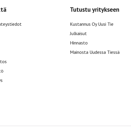
ttä
Tutustu yritykseen
hteystiedot
Kustannus Oy Uusi Tie
Julkaisut
Hinnasto
Mainosta Uudessa Tiessä
tos
tö
ys