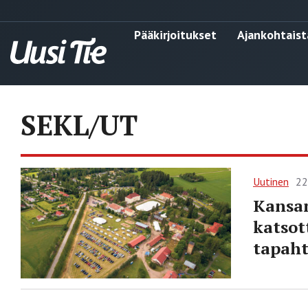
Pääkirjoitukset
Ajankohtaist
SEKL/UT
Uutinen
22
Kansan
katsot
tapaht