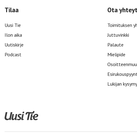
Tilaa
Ota yhtey
Uusi Tie
Toimituksen y
Ilon aika
Juttuvinkki
Uutiskirje
Palaute
Podcast
Mielipide
Osoitteenmuu
Esirukouspyyn
Lukijan kysym