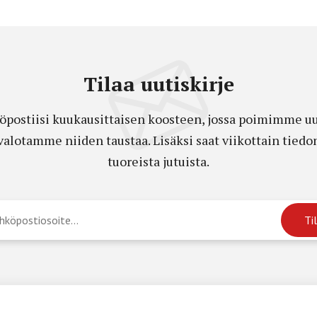
Tilaa uutiskirje
öpostiisi kuukausittaisen koosteen, jossa poimimme uut
a valotamme niiden taustaa. Lisäksi saat viikottain ti
tuoreista jutuista.