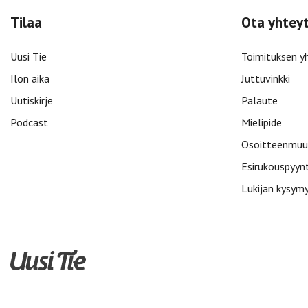
Tilaa
Ota yhtey
Uusi Tie
Toimituksen y
Ilon aika
Juttuvinkki
Uutiskirje
Palaute
Podcast
Mielipide
Osoitteenmuu
Esirukouspyyn
Lukijan kysym