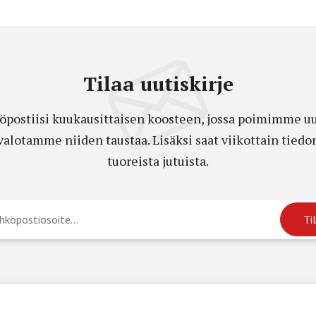
Tilaa uutiskirje
öpostiisi kuukausittaisen koosteen, jossa poimimme uut
a valotamme niiden taustaa. Lisäksi saat viikottain ti
tuoreista jutuista.