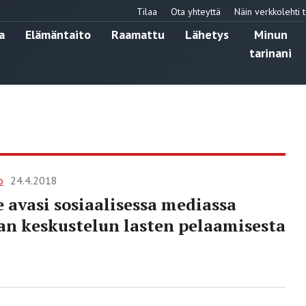
Tilaa
Ota yhteyttä
Näin verkkolehti t
a
Elämäntaito
Raamattu
Lähetys
Minun
tarinani
o
24.4.2018
 avasi ­sosiaalisessa mediassa
an keskustelun lasten pelaamisesta