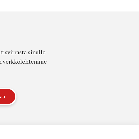
isvirrasta sinulle
edon verkkolehtemme