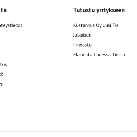
ttä
Tutustu yritykseen
hteystiedot
Kustannus Oy Uusi Tie
Julkaisut
Hinnasto
Mainosta Uudessa Tiessä
tos
tö
ys