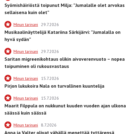
Syömishäiriöstä toipunut Milja: ”Jumalalle olet arvokas
sellaisena kuin olet”
Minun tarinani
29.7.2026
Musikaalinäyttelijä Katariina Särkijärvi: ”Jumalalla on
hyvä sydän”
Minun tarinani
29.7.2026
Saritan migreenikohtaus olikin aivoverenvuoto – nopea
toipuminen oli rukousvastaus
Minun tarinani
15.7.2026
Pirjon lukukoira Nala on turvallinen kuuntelija
Minun tarinani
15.7.2026
Maarit Filppula on nukkunut kuuden vuoden ajan ulkona
säässä kuin säässä
Minun tarinani
8.7.2026
Anna ja Valter olivat vähällä menettää tyttärensä