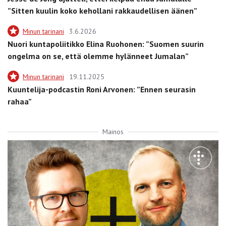
”Sitten kuulin koko kehollani rakkaudellisen äänen”
Minun tarinani
3.6.2026
Nuori kuntapoliitikko Elina Ruohonen: ”Suomen suurin
ongelma on se, että olemme hylänneet Jumalan”
Minun tarinani
19.11.2025
Kuuntelija-podcastin Roni Arvonen: ”Ennen seurasin
rahaa”
Mainos