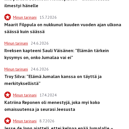
ilmestyi hänelle
Minun tarinani
15.7.2026
Maarit Filppula on nukkunut kuuden vuoden ajan ulkona
säässä kuin säässä
Minun tarinani
24.6.2026
Ilveksen kapteeni Sauli Väisänen: ”Elämän tärkein
kysymys on, onko Jumalaa vai ei”
Minun tarinani
24.6.2026
Troy Silva: ”Elämä Jumalan kanssa on täyttä ja
merkityksellistä”
Minun tarinani
17.4.2024
Katriina Reponen oli menestyjä, joka myi koko
omaisuutensa ja seurasi Jeesusta
Minun tarinani
8.7.2026
Jesse de Jong ajatteli, ettei kelpaa enää Jumalalle –