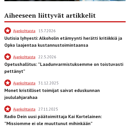
Aiheeseen liittyvät artikkelit
Ajankohtaista
15.7.2026
Uutisia lyhyesti: Alkoholin etämyynti herätti kritiikkiä ja
Opko laajentaa kustannustoimintaansa
Ajankohtaista
22.5.2026
Opetushallitus: ”Laadunvarmistuksemme on toistuvasti
pettänyt”
Ajankohtaista
31.12.2025
Monet kristilliset toimijat saivat eduskunnan
joululahjarahaa
Ajankohtaista
27.11.2025
Radio Dein uusi päätoimittaja Kai Kortelainen:
”Missiomme ei ole muuttunut mihinkään”