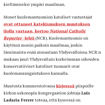
kieltämiseksi ympäri maailman.
Monet kuolemantuomion katoliset vastustajat
ovat ottaneet katekismuksen muutoksen
ilolla vastaan, kertoo
National Catholic
Reporter
-lehti
(NCR). Kuolemantuomio on
käytössä monin paikoin maailmaa, joskin
länsimaista enää ainoastaan Yhdysvalloissa. NCR:n
mukaan juuri Yhdysvaltain korkeimman oikeuden
konservatiiviset katoliset tuomarit ovat
kuolemanrangaistuksen kannalla.
Muutosta kommentoivassa
kirjeessä
piispoille
kirkon uskonopin kongregaation johtaja
Luis
Ladaria Ferrer
toteaa, että kyseessä on