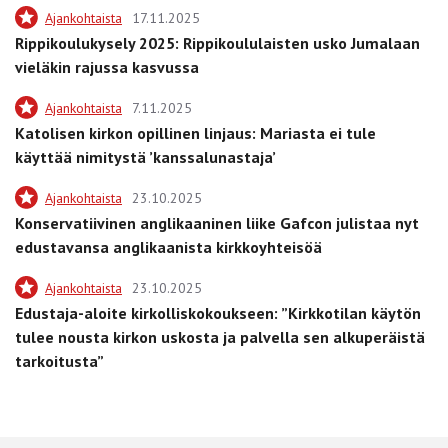
Ajankohtaista
17.11.2025
Rippikoulukysely 2025: Rippikoululaisten usko Jumalaan
vieläkin rajussa kasvussa
Ajankohtaista
7.11.2025
Katolisen kirkon opillinen linjaus: Mariasta ei tule
käyttää nimitystä ’kanssalunastaja’
Ajankohtaista
23.10.2025
Konservatiivinen anglikaaninen liike Gafcon julistaa nyt
edustavansa anglikaanista kirkkoyhteisöä
Ajankohtaista
23.10.2025
Edustaja-aloite kirkolliskokoukseen: ”Kirkkotilan käytön
tulee nousta kirkon uskosta ja palvella sen alkuperäistä
tarkoitusta”