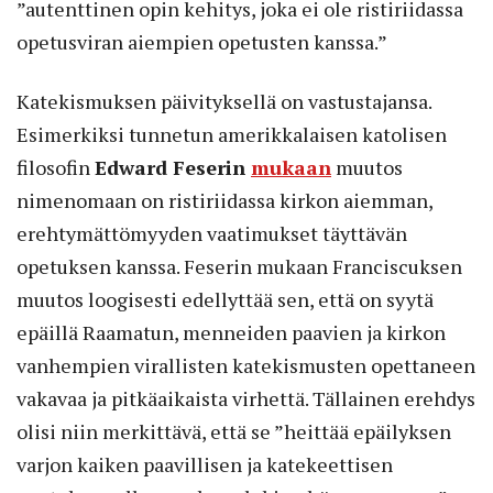
”autenttinen opin kehitys, joka ei ole ristiriidassa
opetusviran aiempien opetusten kanssa.”
Katekismuksen päivityksellä on vastustajansa.
Esimerkiksi tunnetun amerikkalaisen katolisen
filosofin
Edward Feserin
mukaan
muutos
nimenomaan on ristiriidassa kirkon aiemman,
erehtymättömyyden vaatimukset täyttävän
opetuksen kanssa. Feserin mukaan Franciscuksen
muutos loogisesti edellyttää sen, että on syytä
epäillä Raamatun, menneiden paavien ja kirkon
vanhempien virallisten katekismusten opettaneen
vakavaa ja pitkäaikaista virhettä. Tällainen erehdys
olisi niin merkittävä, että se ”heittää epäilyksen
varjon kaiken paavillisen ja katekeettisen