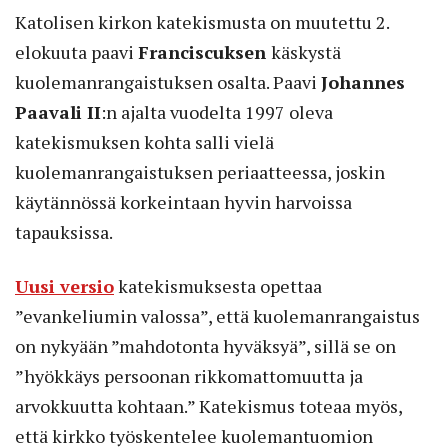
Katolisen kirkon katekismusta on muutettu 2.
elokuuta paavi
Franciscuksen
käskystä
kuolemanrangaistuksen osalta. Paavi
Johannes
Paavali II
:n ajalta vuodelta 1997 oleva
katekismuksen kohta salli vielä
kuolemanrangaistuksen periaatteessa, joskin
käytännössä korkeintaan hyvin harvoissa
tapauksissa.
Uusi versio
katekismuksesta opettaa
”evankeliumin valossa”, että kuolemanrangaistus
on nykyään ”mahdotonta hyväksyä”, sillä se on
”hyökkäys persoonan rikkomattomuutta ja
arvokkuutta kohtaan.” Katekismus toteaa myös,
että kirkko työskentelee kuolemantuomion