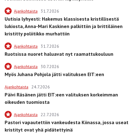
Ajankohtaista
31.7.2026
Uutisia lyhyesti: Hakemus klassisesta kristillisestä
lukiosta, Anna-Mari Kaskinen palkittiin ja brittiläinen
kristitty poliitikko murhattiin
Ajankohtaista
31.7.2026
Ruotsissa nuoret haluavat nyt raamattukouluun
Ajankohtaista
30.7.2026
Myös Juhana Pohjola jätti valituksen EIT:een
Ajankohtaista
24.7.2026
Päivi Räsänen jätti EIT:een valituksen korkeimman
oikeuden tuomiosta
Ajankohtaista
22.7.2026
Pastori vapautettiin vankeudesta Kiinassa, jossa useat
kristityt ovat yhä pidätettyinä