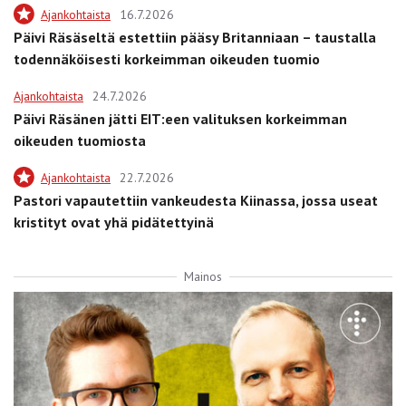
Ajankohtaista
16.7.2026
Päivi Räsäseltä estettiin pääsy Britanniaan – taustalla
todennäköisesti korkeimman oikeuden tuomio
Ajankohtaista
24.7.2026
Päivi Räsänen jätti EIT:een valituksen korkeimman
oikeuden tuomiosta
Ajankohtaista
22.7.2026
Pastori vapautettiin vankeudesta Kiinassa, jossa useat
kristityt ovat yhä pidätettyinä
Mainos