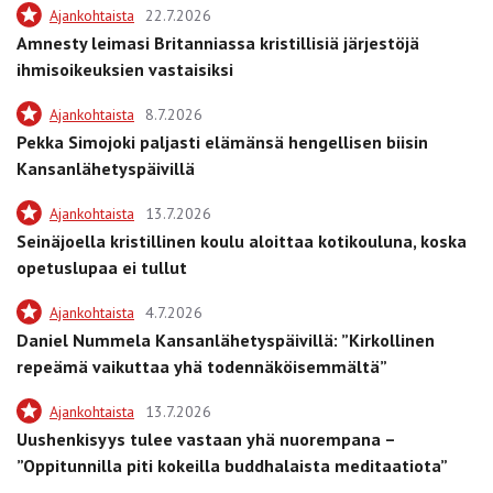
Ajankohtaista
22.7.2026
Amnesty leimasi Britanniassa kristillisiä järjestöjä
ihmisoikeuksien vastaisiksi
Ajankohtaista
8.7.2026
Pekka Simojoki paljasti elämänsä hengellisen biisin
Kansanlähetyspäivillä
Ajankohtaista
13.7.2026
Seinäjoella kristillinen koulu aloittaa kotikouluna, koska
opetuslupaa ei tullut
Ajankohtaista
4.7.2026
Daniel Nummela Kansanlähetyspäivillä: ”Kirkollinen
repeämä vaikuttaa yhä todennäköisemmältä”
Ajankohtaista
13.7.2026
Uushenkisyys tulee vastaan yhä nuorempana –
”Oppitunnilla piti kokeilla buddhalaista meditaatiota”