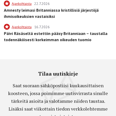
Ajankohtaista
22.7.2026
Amnesty leimasi Britanniassa kristillisiä järjestöjä
ihmisoikeuksien vastaisiksi
Ajankohtaista
16.7.2026
Päivi Räsäseltä estettiin pääsy Britanniaan – taustalla
todennäköisesti korkeimman oikeuden tuomio
Tilaa uutiskirje
Saat suoraan sähköpostiisi kuukausittaisen
koosteen, jossa poimimme uutisvirrasta sinulle
tärkeitä asioita ja valotamme niiden taustaa.
Lisäksi saat viikottain tiedon verkkolehtemme