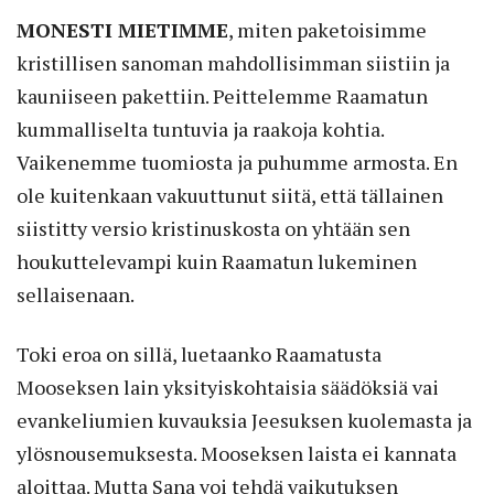
MONESTI MIETIMME
,
miten paketoisimme
kristillisen sanoman mahdollisimman siistiin ja
kauniiseen pakettiin. Peittelemme Raamatun
kummalliselta tuntuvia ja raakoja kohtia.
Vaikenemme tuomiosta ja puhumme armosta. En
ole kuitenkaan vakuuttunut siitä, että tällainen
siistitty versio kristinuskosta on yhtään sen
houkuttelevampi kuin Raamatun lukeminen
sellaisenaan.
Toki eroa on sillä, luetaanko Raamatusta
Mooseksen lain yksityiskohtaisia säädöksiä vai
evankeliumien kuvauksia Jeesuksen kuolemasta ja
ylösnousemuksesta. Mooseksen laista ei kannata
aloittaa. Mutta Sana voi tehdä vaikutuksen