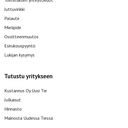
Toimituksen yhteystiedot
Juttuvinkki
Palaute
Mielipide
Osoitteenmuutos
Esirukouspyyntö
Lukijan kysymys
Tutustu yritykseen
Kustannus Oy Uusi Tie
Julkaisut
Hinnasto
Mainosta Uudessa Tiessä