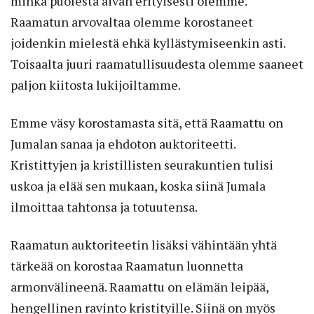
minkä puolesta aivan erityisesti olemme.
Raamatun arvovaltaa olemme korostaneet
joidenkin mielestä ehkä kyllästymiseenkin asti.
Toisaalta juuri raamatullisuudesta olemme saaneet
paljon kiitosta lukijoiltamme.
Emme väsy korostamasta sitä, että Raamattu on
Jumalan sanaa ja ehdoton auktoriteetti.
Kristittyjen ja kristillisten seurakuntien tulisi
uskoa ja elää sen mukaan, koska siinä Jumala
ilmoittaa tahtonsa ja totuutensa.
Raamatun auktoriteetin lisäksi vähintään yhtä
tärkeää on korostaa Raamatun luonnetta
armonvälineenä. Raamattu on elämän leipää,
hengellinen ravinto kristityille. Siinä on myös