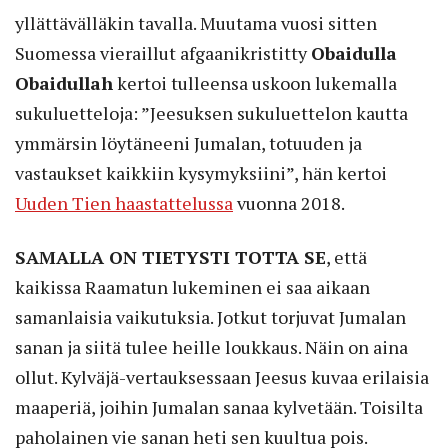
yllättävälläkin tavalla. Muutama vuosi sitten
Suomessa vieraillut afgaanikristitty
Obaidulla
Obaidullah
kertoi tulleensa uskoon lukemalla
sukuluetteloja: ”Jeesuksen sukuluettelon kautta
ymmärsin löytäneeni Jumalan, totuuden ja
vastaukset kaikkiin kysymyksiini”, hän kertoi
Uuden Tien haastattelussa
vuonna 2018.
SAMALLA ON TIETYSTI TOTTA SE
,
että
kaikissa Raamatun lukeminen ei saa aikaan
samanlaisia vaikutuksia. Jotkut torjuvat Jumalan
sanan ja siitä tulee heille loukkaus. Näin on aina
ollut. Kylväjä-vertauksessaan Jeesus kuvaa erilaisia
maaperiä, joihin Jumalan sanaa kylvetään. Toisilta
paholainen vie sanan heti sen kuultua pois.