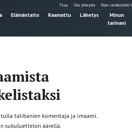
Tilaa
Ota yhteyttä
Näin verkkolehti t
a
Elämäntaito
Raamattu
Lähetys
Minun
tarinani
aamista
elistaksi
 tulla talibanien komentaja ja imaami.
n sukuluettelon äärellä.