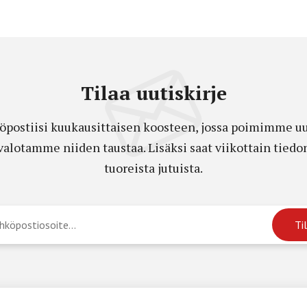
Tilaa uutiskirje
öpostiisi kuukausittaisen koosteen, jossa poimimme uut
a valotamme niiden taustaa. Lisäksi saat viikottain ti
tuoreista jutuista.