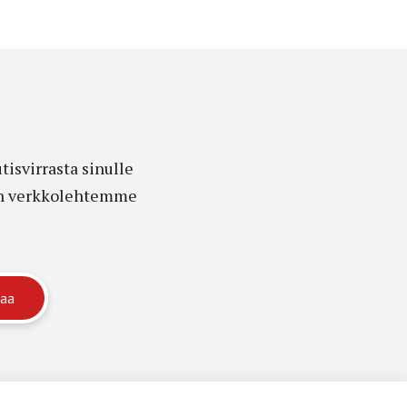
isvirrasta sinulle
edon verkkolehtemme