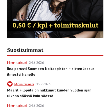
Suosituimmat
Minun tarinani
24.6.2026
Iina perusti Suomeen Noitaopiston – sitten Jeesus
ilmestyi hänelle
Minun tarinani
15.7.2026
Maarit Filppula on nukkunut kuuden vuoden ajan
ulkona säässä kuin säässä
Minun tarinani
24.6.2026