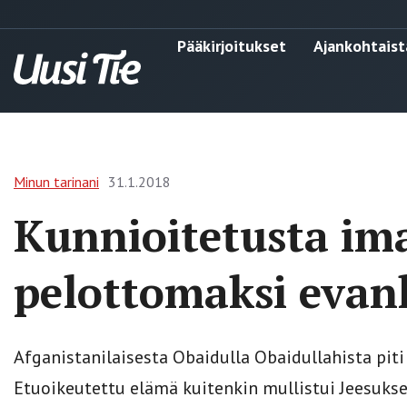
Pääkirjoitukset
Ajankohtaist
Minun tarinani
31.1.2018
Kunnioitetusta im
pelottomaksi evank
Afganistanilaisesta Obaidulla Obaidullahista piti
Etuoikeutettu elämä kuitenkin mullistui Jeesukse