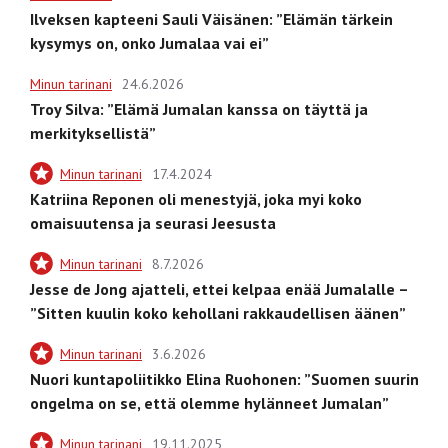
Ilveksen kapteeni Sauli Väisänen: ”Elämän tärkein
kysymys on, onko Jumalaa vai ei”
Minun tarinani
24.6.2026
Troy Silva: ”Elämä Jumalan kanssa on täyttä ja
merkityksellistä”
Minun tarinani
17.4.2024
Katriina Reponen oli menestyjä, joka myi koko
omaisuutensa ja seurasi Jeesusta
Minun tarinani
8.7.2026
Jesse de Jong ajatteli, ettei kelpaa enää Jumalalle –
”Sitten kuulin koko kehollani rakkaudellisen äänen”
Minun tarinani
3.6.2026
Nuori kuntapoliitikko Elina Ruohonen: ”Suomen suurin
ongelma on se, että olemme hylänneet Jumalan”
Minun tarinani
19.11.2025