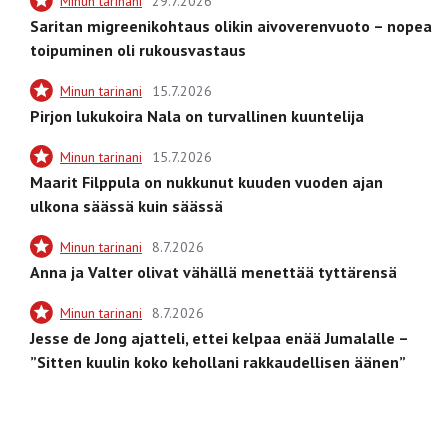
Minun tarinani
29.7.2026
Saritan migreenikohtaus olikin aivoverenvuoto – nopea
toipuminen oli rukousvastaus
Minun tarinani
15.7.2026
Pirjon lukukoira Nala on turvallinen kuuntelija
Minun tarinani
15.7.2026
Maarit Filppula on nukkunut kuuden vuoden ajan
ulkona säässä kuin säässä
Minun tarinani
8.7.2026
Anna ja Valter olivat vähällä menettää tyttärensä
Minun tarinani
8.7.2026
Jesse de Jong ajatteli, ettei kelpaa enää Jumalalle –
”Sitten kuulin koko kehollani rakkaudellisen äänen”