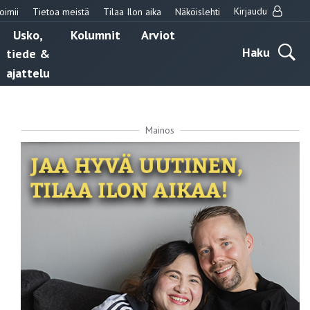
Kirjaudu
oimii
Tietoa meistä
Tilaa Ilon aika
Näköislehti
Usko,
Kolumnit
Arviot
Haku
tiede &
ajattelu
Mainos