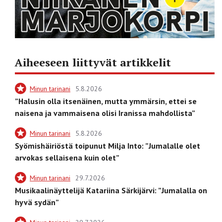
Aiheeseen liittyvät artikkelit
Minun tarinani
5.8.2026
”Halusin olla itsenäinen, mutta ymmärsin, ettei se
naisena ja vammaisena olisi Iranissa mahdollista”
Minun tarinani
5.8.2026
Syömishäiriöstä toipunut Milja Into: ”Jumalalle olet
arvokas sellaisena kuin olet”
Minun tarinani
29.7.2026
Musikaalinäyttelijä Katariina Särkijärvi: ”Jumalalla on
hyvä sydän”