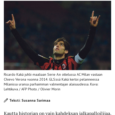
Ricardo Kaká juhlii maaliaan Serie A:n ottelussa AC Milan vastaan
Chievo Verona vuonna 2014. GLS:ssä Kaká kertoi pelanneessa
Milanissa uransa parhaimman valmentajan alaisuudessa. Kuva:
Lehtikuva / AFP Photo / Olivier Morin
Teksti: Susanna Sarimaa
Kautta historian on vain kahdeksan jalkapalloilijaa,