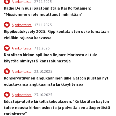
Ajankohtaista
27.11.2025
Radio Dein uusi päätoimittaja Kai Kortelainen:
”Missiomme ei ole muuttunut mihinkään”
Ajankohtaista
17.11.2025
Rippikoulukysely 2025: Rippikoululaisten usko Jumalaan
vieläkin rajussa kasvussa
Ajankohtaista
7.11.2025
Katolisen kirkon opillinen linjaus: Mariasta ei tule
käyttää nimitystä ’kanssalunastaja’
Ajankohtaista
23.10.2025
Konservatiivinen anglikaaninen liike Gafcon julistaa nyt
edustavansa anglikaanista kirkkoyhteisöä
Ajankohtaista
23.10.2025
Edustaja-aloite kirkolliskokoukseen: ”Kirkkotilan käytön
tulee nousta kirkon uskosta ja palvella sen alkuperäistä
tarkoitusta”