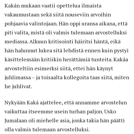
Kakán mukaan vaatii opettelua ilmaista
vakaumustaan sekä siitä nouseviin arvoihin
pohjaavia valintojaan. Hän oppi uransa aikana, että
piti valita, mistä oli valmis tulemaan arvostelluksi
mediassa. Alkuun kritisointi häiritsi häntä, eikä
hän halunnut lukea sitä lehdistä ennen kuin pystyi
käsittelemään kritiikin herättämiä tunteita. Kakáa
arvosteltiin esimerksi siitä, ettei hän käynyt
juhlimassa – ja toisaalta kollegoita taas siitä, miten
he juhlivat.
Nykyään Kaká ajattelee, että annamme arvostelun
vaikuttaa itseemme usein turhan paljon. Usko
Jumalaan oli miehelle asia, jonka takia hän päätti
olla valmis tulemaan arvostelluksi.