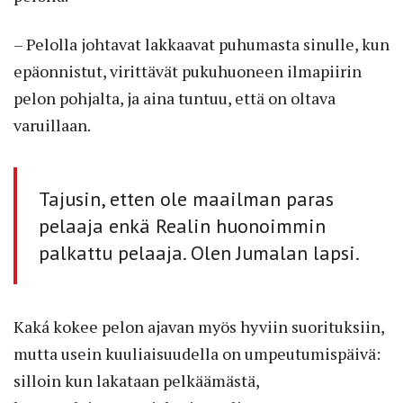
– Pelolla johtavat lakkaavat puhumasta sinulle, kun
epäonnistut, virittävät pukuhuoneen ilmapiirin
pelon pohjalta, ja aina tuntuu, että on oltava
varuillaan.
Tajusin, etten ole maailman paras
pelaaja enkä Realin huonoimmin
palkattu pelaaja. Olen Jumalan lapsi.
Kaká kokee pelon ajavan myös hyviin suorituksiin,
mutta usein kuuliaisuudella on umpeutumispäivä:
silloin kun lakataan pelkäämästä,