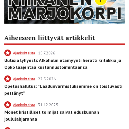
Aiheeseen liittyvät artikkelit
Ajankohtaista
15.7.2026
Uutisia lyhyesti: Alkoholin etämyynti herätti kritiikkiä ja
Opko laajentaa kustannustoimintaansa
Ajankohtaista
22.5.2026
Opetushallitus: ”Laadunvarmistuksemme on toistuvasti
pettänyt”
Ajankohtaista
31.12.2025
Monet kristilliset toimijat saivat eduskunnan
joululahjarahaa