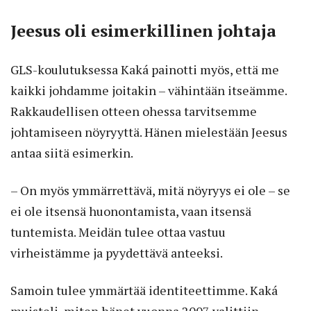
Jeesus oli esimerkillinen johtaja
GLS-koulutuksessa Kaká painotti myös, että me
kaikki johdamme joitakin – vähintään itseämme.
Rakkaudellisen otteen ohessa tarvitsemme
johtamiseen nöyryyttä. Hänen mielestään Jeesus
antaa siitä esimerkin.
– On myös ymmärrettävä, mitä nöyryys ei ole – se
ei ole itsensä huonontamista, vaan itsensä
tuntemista. Meidän tulee ottaa vastuu
virheistämme ja pyydettävä anteeksi.
Samoin tulee ymmärtää identiteettimme. Kaká
muisteli, miten hänet vuonna 2007 valittiin