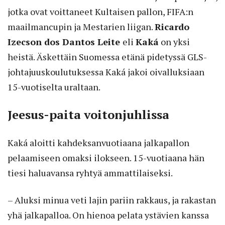
jotka ovat voittaneet Kultaisen pallon, FIFA:n
maailmancupin ja Mestarien liigan.
Ricardo
Izecson dos Dantos Leite
eli
Kaká
on yksi
heistä. Äskettäin Suomessa etänä pidetyssä GLS-
johtajuuskoulutuksessa Kaká jakoi oivalluksiaan
15-vuotiselta uraltaan.
Jeesus-paita voitonjuhlissa
Kaká aloitti kahdeksanvuotiaana jalkapallon
pelaamiseen omaksi ilokseen. 15-vuotiaana hän
tiesi haluavansa ryhtyä ammattilaiseksi.
– Aluksi minua veti lajin pariin rakkaus, ja rakastan
yhä jalkapalloa. On hienoa pelata ystävien kanssa