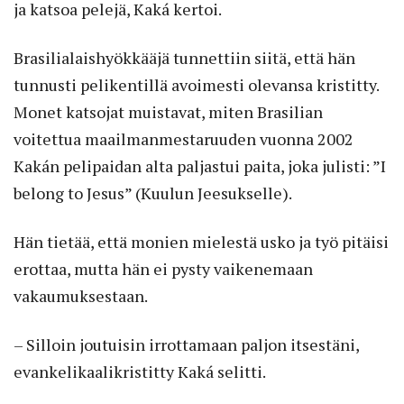
ja katsoa pelejä, Kaká kertoi.
Brasilialaishyökkääjä tunnettiin siitä, että hän
tunnusti pelikentillä avoimesti olevansa kristitty.
Monet katsojat muistavat, miten Brasilian
voitettua maailmanmestaruuden vuonna 2002
Kakán pelipaidan alta paljastui paita, joka julisti: ”I
belong to Jesus” (Kuulun Jeesukselle).
Hän tietää, että monien mielestä usko ja työ pitäisi
erottaa, mutta hän ei pysty vaikenemaan
vakaumuksestaan.
– Silloin joutuisin irrottamaan paljon itsestäni,
evankelikaalikristitty Kaká selitti.