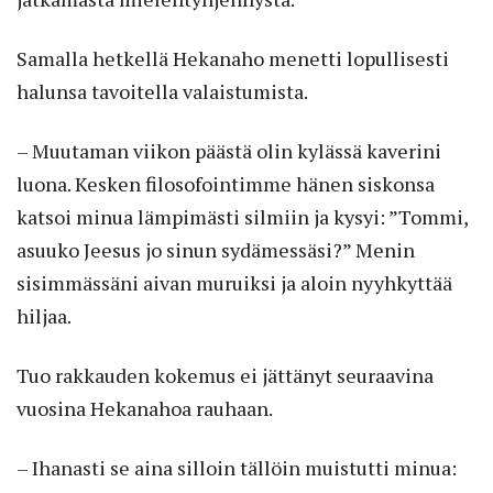
Samalla hetkellä Hekanaho menetti lopullisesti
halunsa tavoitella valaistumista.
– Muutaman viikon päästä olin kylässä kaverini
luona. Kesken filosofointimme hänen siskonsa
katsoi minua lämpimästi silmiin ja kysyi: ”Tommi,
asuuko Jeesus jo sinun sydämessäsi?” Menin
sisimmässäni aivan muruiksi ja aloin nyyhkyttää
hiljaa.
Tuo rakkauden kokemus ei jättänyt seuraavina
vuosina Hekanahoa rauhaan.
– Ihanasti se aina silloin tällöin muistutti minua: