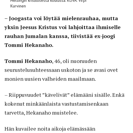
Helsingin kristillisessä koulussa. KUVA: Virpi
Kurvinen
– Joogasta voi löytää mielenrauhaa, mutta
yksin Jeesus Kristus voi lahjoittaa ihmiselle
rauhan Jumalan kanssa, tiivistää ex-joogi
Tommi Hekanaho.
Tommi Hekanaho
, 46, oli nuoruuden
seurustelusuhteessaan uskoton ja se avasi ovet
monien uusien valheiden maailmaan.
– Riippuvuudet ”kävelivät” elämääni sisälle. Enkä
kokenut minkäänlaista vastustamisenkaan
tarvetta, Hekanaho muistelee.
Hän kuvailee noita aikoja elämässään