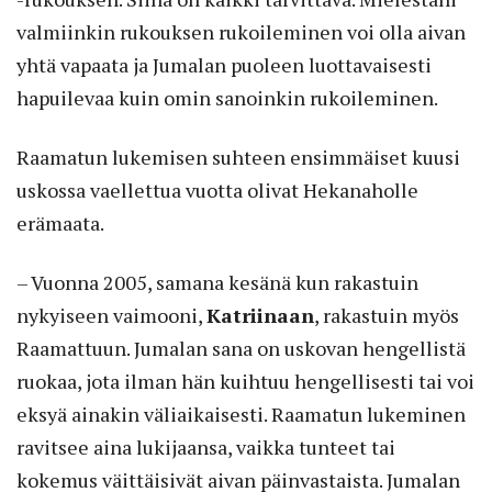
valmiinkin rukouksen rukoileminen voi olla aivan
yhtä vapaata ja Jumalan puoleen luottavaisesti
hapuilevaa kuin omin sanoinkin rukoileminen.
Raamatun lukemisen suhteen ensimmäiset kuusi
uskossa vaellettua vuotta olivat Hekanaholle
erämaata.
– Vuonna 2005, samana kesänä kun rakastuin
nykyiseen vaimooni,
Katriinaan
, rakastuin myös
Raamattuun. Jumalan sana on uskovan hengellistä
ruokaa, jota ilman hän kuihtuu hengellisesti tai voi
eksyä ainakin väliaikaisesti. Raamatun lukeminen
ravitsee aina lukijaansa, vaikka tunteet tai
kokemus väittäisivät aivan päinvastaista. Jumalan