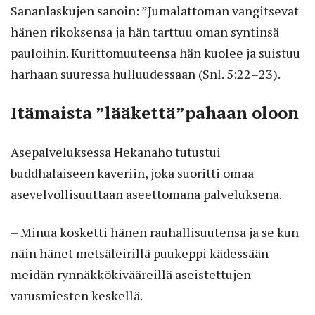
Sananlaskujen sanoin: ”Jumalattoman vangitsevat
hänen rikoksensa ja hän tarttuu oman syntinsä
pauloihin. Kurittomuuteensa hän kuolee ja suistuu
harhaan suuressa hulluudessaan (Snl. 5:22–23).
Itämaista ”lääkettä”pahaan oloon
Asepalveluksessa Hekanaho tutustui
buddhalaiseen kaveriin, joka suoritti omaa
asevelvollisuuttaan aseettomana palveluksena.
– Minua kosketti hänen rauhallisuutensa ja se kun
näin hänet metsäleirillä puukeppi kädessään
meidän rynnäkkökivääreillä aseistettujen
varusmiesten keskellä.