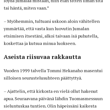
löydä Jumalaa mistään, niin elän sitten ilman sitä
tai häntä, miten vaan.”
– Myöhemmin, tultuani uskoon aloin vähitellen
ymmärtää, että vasta kun luovutin Jumalan
etsimisen itsestäni, alkoi taivaan isä puhutella,
koskettaa ja kutsua minua luokseen.
Aseista riisuvaa rakkautta
Vuoden 1999 talvella Tommi Hekanaho masentui
silloisen seurustelusuhteen päättyttyä.
– Ajattelin, että kirkosta en vielä ollut hakenut
apua. Seuraavana päivänä lähdin Tuomasmessuun
sieluntuskaa tuntien. Olin häpeissäni kaikesta