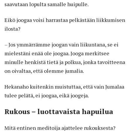
saavutaan lopulta samalle huipulle.
Eikö joogaa voisi harrastaa pelkästään liikkumisen
ilosta?
– Jos ymmärrämme joogan vain liikuntana, se ei
mielestäni enää ole joogaa. Jooga merkitsee
minulle henkistä tietä ja polkua, jonka tavoitteena
on oivaltaa, että olemme jumalia.
Hekanaho kuitenkin muistuttaa, että vain Jumalaa
tulee pelätä, ei joogaa, eikä joogeja.
Rukous – luottavaista hapuilua
Mitä entinen meditoija ajattelee rukouksesta?