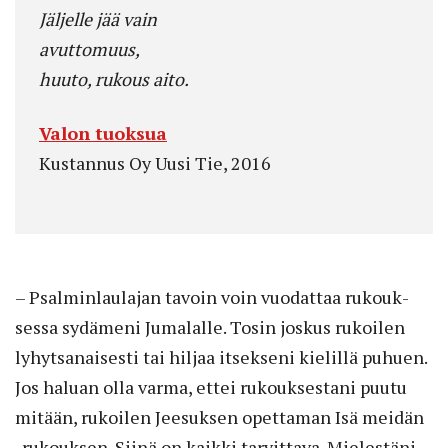
Jäljelle jää vain
avuttomuus,
huuto, rukous aito.
Valon tuoksua
Kustannus Oy Uusi Tie, 2016
– Psalminlaulajan tavoin voin vuodattaa rukouk­
sessa sydämeni Jumalalle. Tosin joskus rukoilen
lyhytsanaisesti tai hiljaa itsekseni kielillä puhuen.
Jos haluan olla varma, ettei rukouksestani puutu
mitään, rukoilen Jeesuksen opettaman Isä meidän
-rukouksen. Siinä on kaikki tarvittava. Mielestäni