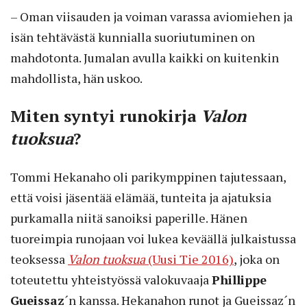
– Oman viisauden ja voiman varassa aviomiehen ja
isän tehtävästä kunnialla suoriutuminen on
mahdotonta. Jumalan avulla kaikki on kuitenkin
mahdollista, hän uskoo.
Miten syntyi runokirja
Valon
tuoksua
?
Tommi Hekanaho oli parikymppinen tajutessaan,
että voisi jäsentää elämää, tunteita ja ajatuksia
purkamalla niitä sanoiksi paperille. Hänen
tuoreimpia runojaan voi lukea keväällä julkaistussa
teoksessa
Valon tuoksua
(Uusi Tie 2016)
, joka on
toteutettu yhteistyössä valokuvaaja
Phillippe
Gueissaz
´n kanssa. Hekanahon runot ja Gueissaz´n