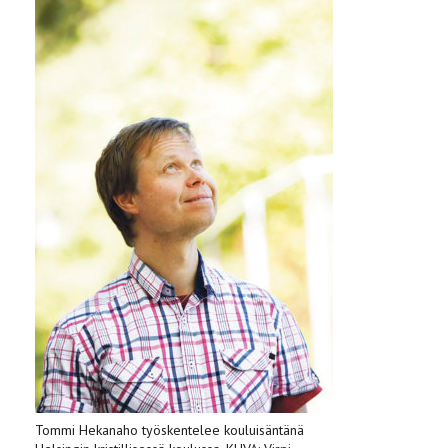
Tommi Hekanaho työskentelee koulu­isäntänä