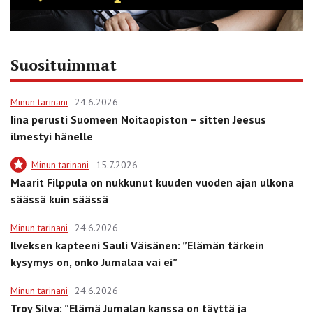
Suosituimmat
Minun tarinani
24.6.2026
Iina perusti Suomeen Noitaopiston – sitten Jeesus
ilmestyi hänelle
Minun tarinani
15.7.2026
Maarit Filppula on nukkunut kuuden vuoden ajan ulkona
säässä kuin säässä
Minun tarinani
24.6.2026
Ilveksen kapteeni Sauli Väisänen: ”Elämän tärkein
kysymys on, onko Jumalaa vai ei”
Minun tarinani
24.6.2026
Troy Silva: ”Elämä Jumalan kanssa on täyttä ja