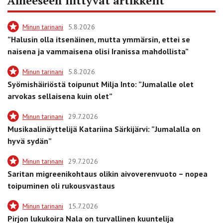
Aiheeseen liittyvät artikkelit
Minun tarinani
5.8.2026
”Halusin olla itsenäinen, mutta ymmärsin, ettei se
naisena ja vammaisena olisi Iranissa mahdollista”
Minun tarinani
5.8.2026
Syömishäiriöstä toipunut Milja Into: ”Jumalalle olet
arvokas sellaisena kuin olet”
Minun tarinani
29.7.2026
Musikaalinäyttelijä Katariina Särkijärvi: ”Jumalalla on
hyvä sydän”
Minun tarinani
29.7.2026
Saritan migreenikohtaus olikin aivoverenvuoto – nopea
toipuminen oli rukousvastaus
Minun tarinani
15.7.2026
Pirjon lukukoira Nala on turvallinen kuuntelija