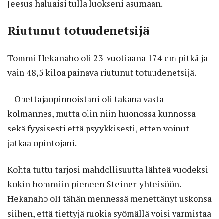
Jeesus haluaisi tulla luokseni asumaan.
Riutunut totuudenetsijä
Tommi Hekanaho oli 23-vuotiaana 174 cm pitkä ja
vain 48,5 kiloa painava riutunut totuudenetsijä.
– Opettajaopinnoistani oli takana vasta
kolmannes, mutta olin niin huonossa kunnossa
sekä fyysisesti että psyykkisesti, etten voinut
jatkaa opintojani.
Kohta tuttu tarjosi mahdollisuutta lähteä vuodeksi
kokin hommiin pieneen Steiner-yhteisöön.
Hekanaho oli tähän mennessä menettänyt uskonsa
siihen, että tiettyjä ruokia syömällä voisi varmistaa