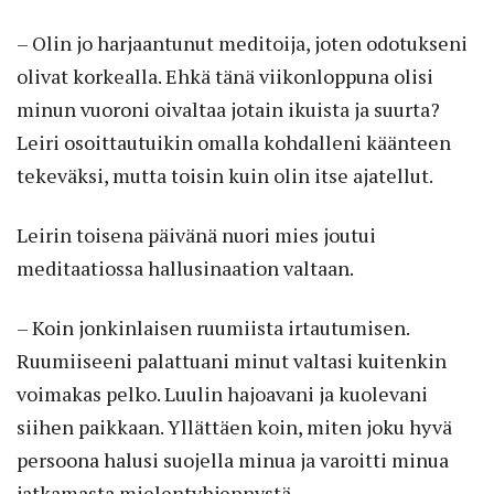
– Olin jo harjaantunut meditoija, joten odotukseni
olivat korkealla. Ehkä tänä viikonloppuna olisi
minun vuoroni oivaltaa jotain ikuista ja suurta?
Leiri osoittautuikin omalla kohdalleni käänteen
tekeväksi, mutta toisin kuin olin itse ajatellut.
Leirin toisena päivänä nuori mies joutui
meditaatiossa hallusinaation valtaan.
– Koin jonkinlaisen ruumiista irtautumisen.
Ruumiiseeni palattuani minut valtasi kuitenkin
voimakas pelko. Luulin hajoavani ja kuolevani
siihen paikkaan. Yllättäen koin, miten joku hyvä
persoona halusi suojella minua ja varoitti minua
jatkamasta mielentyhjennystä.