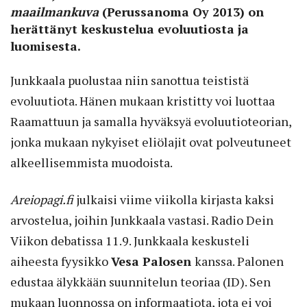
maailmankuva
(Perussanoma Oy 2013) on
herättänyt keskustelua evoluutiosta ja
luomisesta.
Junkkaala puolustaa niin sanottua teististä
evoluutiota. Hänen mukaan kristitty voi luottaa
Raamattuun ja samalla hyväksyä evoluutioteorian,
jonka mukaan nykyiset eliölajit ovat polveutuneet
alkeellisemmista muodoista.
Areiopagi.fi
julkaisi viime viikolla kirjasta kaksi
arvostelua, joihin Junkkaala vastasi. Radio Dein
Viikon debatissa 11.9. Junkkaala keskusteli
aiheesta fyysikko
Vesa Palosen
kanssa. Palonen
edustaa älykkään suunnitelun teoriaa­ (ID). Sen
mukaan luonnossa on informaatiota, jota ei voi