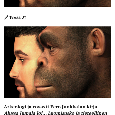
Teksti: UT
Arkeologi ja rovasti
Eero Junkkalan
kirja
Alussa Jumala loi… Luomisusko ja tieteellinen