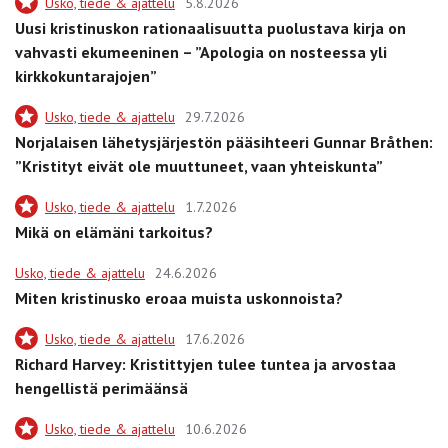
Usko, tiede & ajattelu
5.8.2026
Uusi kristinuskon rationaalisuutta puolustava kirja on
vahvasti ekumeeninen – ”Apologia on nosteessa yli
kirkkokuntarajojen”
Usko, tiede & ajattelu
29.7.2026
Norjalaisen lähetysjärjestön pääsihteeri Gunnar Bråthen:
”Kristityt eivät ole muuttuneet, vaan yhteiskunta”
Usko, tiede & ajattelu
1.7.2026
Mikä on elämäni tarkoitus?
Usko, tiede & ajattelu
24.6.2026
Miten kristinusko eroaa muista uskonnoista?
Usko, tiede & ajattelu
17.6.2026
Richard Harvey: Kristittyjen tulee tuntea ja arvostaa
hengellistä perimäänsä
Usko, tiede & ajattelu
10.6.2026