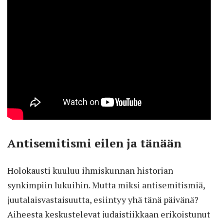
Antisemitismi eilen ja tänään
Holokausti kuuluu ihmiskunnan historian
synkimpiin lukuihin. Mutta miksi antisemitismiä,
juutalaisvastaisuutta, esiintyy yhä tänä päivänä?
Aiheesta keskustelevat judaistiikkaan erikoistunut