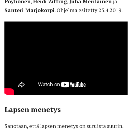
Pöyhönen
,
Heidi Zitting
,
Juha Meriläinen
ja
Santeri Marjokorpi
. Ohjelma esitetty 25.4.2019.
Lapsen menetys
Sanotaan, että lapsen menetys on suruista suurin.