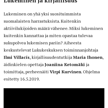
Lukeminen ja kirjallisuus
Lukeminen on yhä yksi suosituimmista
suomalaisten harrastuksista. Kuitenkin
aktiivilukijoiden määrä vähenee. Miksi lukeminen
kuitenkin kannattaa ja miten opastaa tulevaa
sukupolvea lukemisen pariin? Aiheesta
keskustelevat Lukukeskuksen toiminnanjohtaja
Ilmi Villacís
, kirjallisuudentutkija
Maria Ihonen
,
äidinkielen opettaja
Joaniina Ketomäki
ja
toimittaja, perheenäiti
Virpi Kurvinen
. Ohjelma
esitetty 16.5.2019.