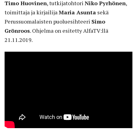
Timo Huovinen
, tutkijatohtori
Niko Pyrhönen
,
toimittaja ja kirjailija
Maria Asunta
sekä
Perussuomalaisten puoluesihteeri
Simo
Grönroos
. Ohjelma on esitetty AlfaTV:llä
21.11.2019.