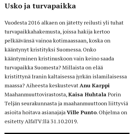
Usko ja turvapaikka
Vuodesta 2016 alkaen on jätetty reilusti yli tuhat
turvapaikkahakemusta, joissa hakija kertoo
pelkäävänsä vainoa kotimaassaan, koska on
kääntynyt kristityksi Suomessa. Onko
kääntyminen kristinuskoon vain keino saada
turvapaikka Suomesta? Millaista on elää
kristittynä Iranin kaltaisessa jyrkän islamilaisessa
maassa? Aiheesta keskustevat
Anu Karppi
Maahanmuuttovirastosta,
Kaisa Huhtala
Porin
Teljän seurakunnasta ja maahanmuuttoon liittyviä
asioita hoitava asianajaja
Ville Punto
. Ohjelma on
esitetty AlfaTV:llä 31.10.2019.