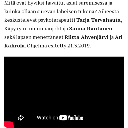
Mitä ovat hyviksi havaitut asiat suremisessa ja
kuinka ollaan surevan läheisen tukena? Aiheesta
keskustelevat psykoterapeutti
Tarja Tervahauta
,
Käpy ry:n toiminnanjohtaja
Sanna Rantanen
sekä lapsen menettäneet
Riitta Ahvenjärvi
ja
Ari
Kahrola
. Ohjelma esitetty 21.3.2019.