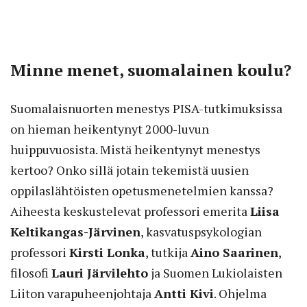
Minne menet, suomalainen koulu?
Suomalaisnuorten menestys PISA-tutkimuksissa
on hieman heikentynyt 2000-luvun
huippuvuosista. Mistä heikentynyt menestys
kertoo? Onko sillä jotain tekemistä uusien
oppilaslähtöisten opetusmenetelmien kanssa?
Aiheesta keskustelevat professori emerita
Liisa
Keltikangas-Järvinen
, kasvatuspsykologian
professori
Kirsti Lonka
, tutkija
Aino Saarinen
,
filosofi
Lauri Järvilehto
ja Suomen Lukiolaisten
Liiton varapuheenjohtaja
Antti Kivi
. Ohjelma