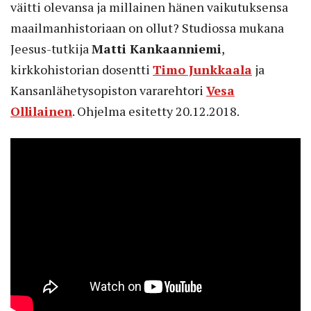
väitti olevansa ja millainen hänen vaikutuksensa
maailmanhistoriaan on ollut? Studiossa mukana
Jeesus-tutkija
Matti Kankaanniemi
,
kirkkohistorian dosentti
Timo Junkkaala
ja
Kansanlähetysopiston vararehtori
Vesa
Ollilainen
. Ohjelma esitetty 20.12.2018.