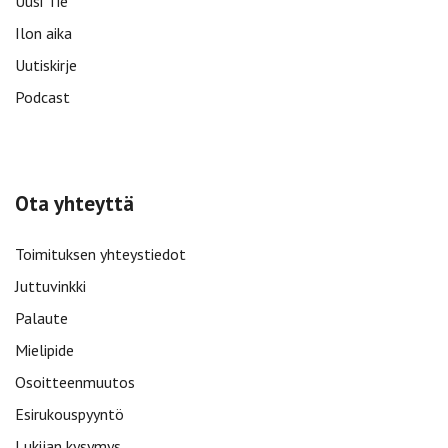
Uusi Tie
Ilon aika
Uutiskirje
Podcast
Ota yhteyttä
Toimituksen yhteystiedot
Juttuvinkki
Palaute
Mielipide
Osoitteenmuutos
Esirukouspyyntö
Lukijan kysymys