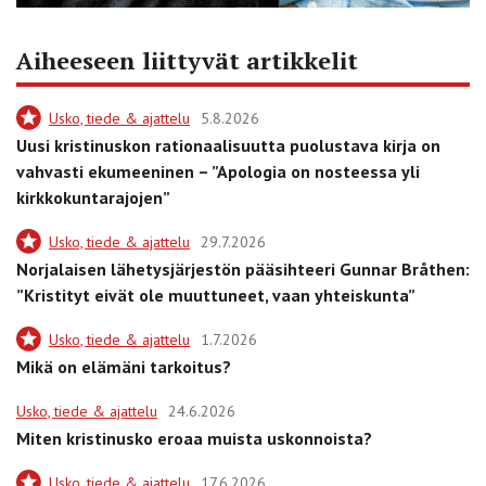
Aiheeseen liittyvät artikkelit
Usko, tiede & ajattelu
5.8.2026
Uusi kristinuskon rationaalisuutta puolustava kirja on
vahvasti ekumeeninen – ”Apologia on nosteessa yli
kirkkokuntarajojen”
Usko, tiede & ajattelu
29.7.2026
Norjalaisen lähetysjärjestön pääsihteeri Gunnar Bråthen:
”Kristityt eivät ole muuttuneet, vaan yhteiskunta”
Usko, tiede & ajattelu
1.7.2026
Mikä on elämäni tarkoitus?
Usko, tiede & ajattelu
24.6.2026
Miten kristinusko eroaa muista uskonnoista?
Usko, tiede & ajattelu
17.6.2026