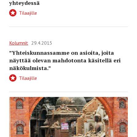
yhteydessä
Tilaajille
Kolumnit
29.4.2015
”Yhteiskunnassamme on ­asioita, joita
näyttää olevan mahdotonta käsitellä eri
näkökulmista.”
Tilaajille