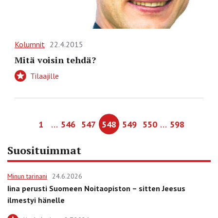
Kolumnit
22.4.2015
Mitä voisin tehdä?
Tilaajille
…
…
1
546
547
548
549
550
598
Suosituimmat
Minun tarinani
24.6.2026
Iina perusti Suomeen Noitaopiston – sitten Jeesus
ilmestyi hänelle