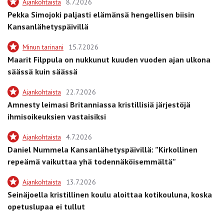
Ajankohtaista
8.7.2026
Pekka Simojoki paljasti elämänsä hengellisen biisin
Kansanlähetyspäivillä
Minun tarinani
15.7.2026
Maarit Filppula on nukkunut kuuden vuoden ajan ulkona
säässä kuin säässä
Ajankohtaista
22.7.2026
Amnesty leimasi Britanniassa kristillisiä järjestöjä
ihmisoikeuksien vastaisiksi
Ajankohtaista
4.7.2026
Daniel Nummela Kansanlähetyspäivillä: ”Kirkollinen
repeämä vaikuttaa yhä todennäköisemmältä”
Ajankohtaista
13.7.2026
Seinäjoella kristillinen koulu aloittaa kotikouluna, koska
opetuslupaa ei tullut