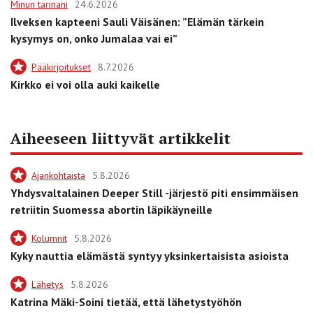
Minun tarinani
24.6.2026
Ilveksen kapteeni Sauli Väisänen: ”Elämän tärkein
kysymys on, onko Jumalaa vai ei”
Pääkirjoitukset
8.7.2026
Kirkko ei voi olla auki kaikelle
Aiheeseen liittyvät artikkelit
Ajankohtaista
5.8.2026
Yhdysvaltalainen Deeper Still -järjestö piti ensimmäisen
retriitin Suomessa abortin läpikäyneille
Kolumnit
5.8.2026
Kyky nauttia elämästä syntyy yksinkertaisista asioista
Lähetys
5.8.2026
Katrina Mäki-Soini tietää, että lähetystyöhön