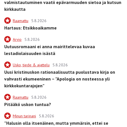
valmistautuminen vaatii epävarmuuden sietoa ja kutsun
kirkkautta
Raamattu
5.8.2026
Hartaus: Etsikkoaikamme
Arvio
5.8.2026
Uutuusromaani ei anna mairittelevaa kuvaa
lestadiolaisuuden isästä
Usko, tiede & ajattelu
5.8.2026
Uusi kristinuskon rationaalisuutta puolustava kirja on
vahvasti ekumeeninen – ”Apologia on nosteessa yli
kirkkokuntarajojen”
Raamattu
5.8.2026
Pitääkö uskon tuntua?
Minun tarinani
5.8.2026
”Halusin olla itsenäinen, mutta ymmärsin, ettei se