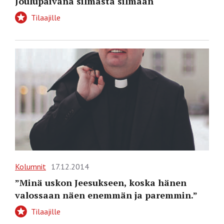
Joulupäivänä silmästä silmään
Tilaajille
Kolumnit
17.12.2014
”Minä uskon Jeesukseen, koska hänen
valossaan näen enemmän ja paremmin.”
Tilaajille