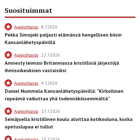
Suosituimmat
Ajankohtaista
8.7.2026
Pekka Simojoki paljasti elämänsä hengellisen biisin
Kansanlähetyspäivillä
Ajankohtaista
22.7.2026
Amnesty leimasi Britanniassa kristillisiä järjestöjä
ihmisoikeuksien vastaisiksi
Ajankohtaista
4.7.2026
Daniel Nummela Kansanlähetyspäivillä: ”Kirkollinen
repeämä vaikuttaa yhä todennäköisemmältä”
Ajankohtaista
13.7.2026
Seinäjoella kristillinen koulu aloittaa kotikouluna, koska
opetuslupaa ei tullut
Ajankohtaista
13.7.2026