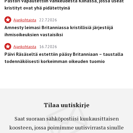
Pastori vapautettiin vankeudesta Kiinassa, jossa useat
kristityt ovat yhä pidätettyinä
Ajankohtaista
22.7.2026
Amnesty leimasi Britanniassa kristillisiä järjestöjä
ihmisoikeuksien vastaisiksi
Ajankohtaista
16.7.2026
Päivi Räsäseltä estettiin pääsy Britanniaan – taustalla
todennäköisesti korkeimman oikeuden tuomio
Tilaa uutiskirje
Saat suoraan sähköpostiisi kuukausittaisen
koosteen, jossa poimimme uutisvirrasta sinulle