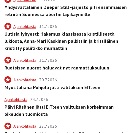
Yhdysvaltalainen Deeper Still -järjestö piti ensimmäisen
retriitin Suomessa abortin läpikäyneille
Ajankohtaista
31.7.2026
Uutisia lyhyesti: Hakemus klassisesta kristillisestä
lukiosta, Anna-Mari Kaskinen palkittiin ja brittiläinen
kristitty poliitikko murhattiin
Ajankohtaista
31.7.2026
Ruotsissa nuoret haluavat nyt raamattukouluun
Ajankohtaista
30.7.2026
Myös Juhana Pohjola jätti valituksen EIT:een
Ajankohtaista
24.7.2026
Päivi Räsänen jätti EIT:een valituksen korkeimman
oikeuden tuomiosta
Ajankohtaista
22.7.2026