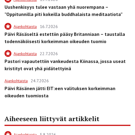
Uushenkisyys tulee vastaan yhä nuorempana –
”Oppitunnilla piti kokeilla buddhalaista meditaatiota”
Ajankohtaista
16.7.2026
Päivi Räsäseltä estettiin pääsy Britanniaan – taustalla
todennäköisesti korkeimman oikeuden tuomio
Ajankohtaista
22.7.2026
Pastori vapautettiin vankeudesta Kiinassa, jossa useat
kristityt ovat yhä pidätettyinä
Ajankohtaista
24.7.2026
Päivi Räsänen jätti EIT:een valituksen korkeimman
oikeuden tuomiosta
Aiheeseen liittyvät artikkelit
Ajankohtaista
5.8.2026