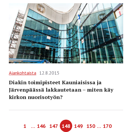
Ajankohtaista
12.8.2015
Diakin toimipisteet Kauniaisissa ja
Järvenpäässä lakkautetaan – miten käy
kirkon nuorisotyön?
…
…
1
146
147
148
149
150
170