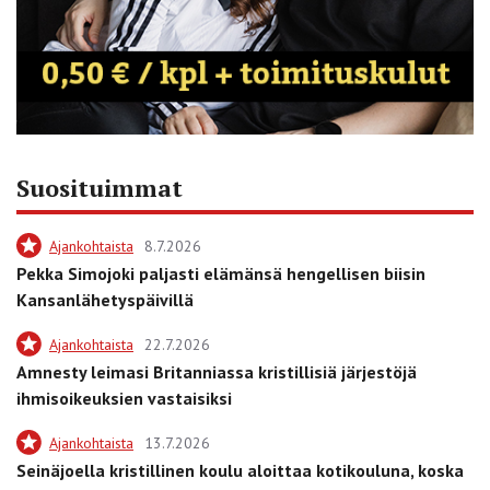
Suosituimmat
Ajankohtaista
8.7.2026
Pekka Simojoki paljasti elämänsä hengellisen biisin
Kansanlähetyspäivillä
Ajankohtaista
22.7.2026
Amnesty leimasi Britanniassa kristillisiä järjestöjä
ihmisoikeuksien vastaisiksi
Ajankohtaista
13.7.2026
Seinäjoella kristillinen koulu aloittaa kotikouluna, koska