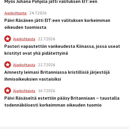
Myös Juhana Pohjola jätti valituksen EIT:een
Ajankohtaista
24.7.2026
Päivi Räsänen jätti EIT:een valituksen korkeimman
oikeuden tuomiosta
Ajankohtaista
22.7.2026
Pastori vapautettiin vankeudesta Kiinassa, jossa useat
kristityt ovat yhä pidätettyinä
Ajankohtaista
22.7.2026
Amnesty leimasi Britanniassa kristillisiä järjestöjä
ihmisoikeuksien vastaisiksi
Ajankohtaista
16.7.2026
Päivi Räsäseltä estettiin pääsy Britanniaan – taustalla
todennäköisesti korkeimman oikeuden tuomio