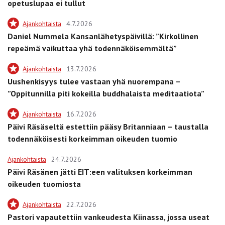
opetuslupaa ei tullut
Ajankohtaista
4.7.2026
Daniel Nummela Kansanlähetyspäivillä: ”Kirkollinen
repeämä vaikuttaa yhä todennäköisemmältä”
Ajankohtaista
13.7.2026
Uushenkisyys tulee vastaan yhä nuorempana –
”Oppitunnilla piti kokeilla buddhalaista meditaatiota”
Ajankohtaista
16.7.2026
Päivi Räsäseltä estettiin pääsy Britanniaan – taustalla
todennäköisesti korkeimman oikeuden tuomio
Ajankohtaista
24.7.2026
Päivi Räsänen jätti EIT:een valituksen korkeimman
oikeuden tuomiosta
Ajankohtaista
22.7.2026
Pastori vapautettiin vankeudesta Kiinassa, jossa useat