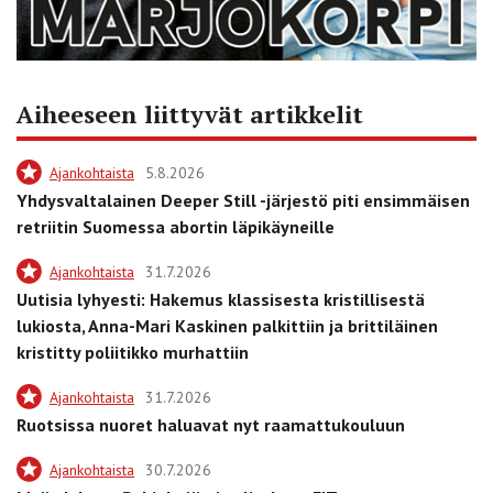
Aiheeseen liittyvät artikkelit
Ajankohtaista
5.8.2026
Yhdysvaltalainen Deeper Still -järjestö piti ensimmäisen
retriitin Suomessa abortin läpikäyneille
Ajankohtaista
31.7.2026
Uutisia lyhyesti: Hakemus klassisesta kristillisestä
lukiosta, Anna-Mari Kaskinen palkittiin ja brittiläinen
kristitty poliitikko murhattiin
Ajankohtaista
31.7.2026
Ruotsissa nuoret haluavat nyt raamattukouluun
Ajankohtaista
30.7.2026