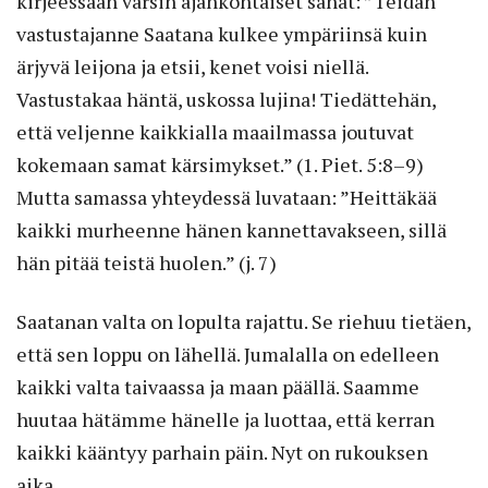
kirjeessään varsin ajankohtaiset sanat: ”Teidän
vastustajanne Saatana kulkee ympäriinsä kuin
ärjyvä leijona ja etsii, kenet voisi niellä.
Vastustakaa häntä, uskossa lujina! Tiedättehän,
että veljenne kaikkialla maailmassa joutuvat
kokemaan samat kärsimykset.” (1. Piet. 5:8–9)
Mutta samassa yhteydessä luvataan: ”Heittäkää
kaikki murheenne hänen kannettavakseen, sillä
hän pitää teistä huolen.” (j. 7)
Saatanan valta on lopulta rajattu. Se riehuu tietäen,
että sen loppu on lähellä. Jumalalla on edelleen
kaikki valta taivaassa ja maan päällä. Saamme
huutaa hätämme hänelle ja luottaa, että kerran
kaikki kääntyy parhain päin. Nyt on rukouksen
aika.