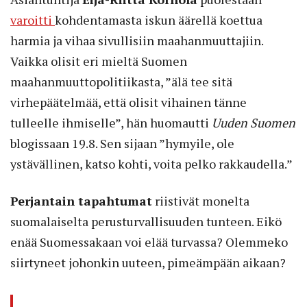
varoitti
kohdentamasta iskun äärellä koettua
harmia ja vihaa sivullisiin maahanmuuttajiin.
Vaikka olisit eri mieltä Suomen
maahanmuuttopolitiikasta, ”älä tee sitä
virhepäätelmää, että olisit vihainen tänne
tulleelle ihmiselle”, hän huomautti
Uuden Suomen
blogissaan 19.8. Sen sijaan ”hymyile, ole
ystävällinen, katso kohti, voita pelko rakkaudella.”
Perjantain tapahtumat
riistivät monelta
suomalaiselta perusturvallisuuden tunteen. Eikö
enää Suomessakaan voi elää turvassa? Olemmeko
siirtyneet johonkin uuteen, pimeämpään aikaan?