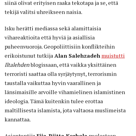
siinä olivat erityisen raaka tekotapa ja se, että
tekijä valitsi uhreikseen naisia.
Isku herätti mediassa sekä alamittaisia
vihareaktioita että hyviä ja asiallisia
puheenvuoroja. Geopoliittisiin konflikteihin
erikoistunut tutkija
Alan Salehzadeh
muistutti
Iltalehden
blogissaan, että vaikka yksittäinen
terroristi saattaa olla syrjäytynyt, terrorismin
taustalla vaikuttaa hyvin vaarallinen ja
länsimaisille arvoille vihamielinen islamistinen
ideologia. Tämä kuitenkin tulee erottaa
maltillisesta islamista, jota valtaosa muslimeista
kannattaa.
Asiantuntija
Eija-Riitta Korhola
puolestaan