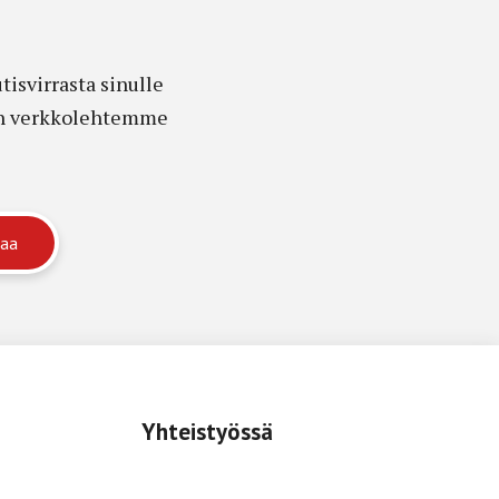
isvirrasta sinulle
edon verkkolehtemme
Yhteistyössä