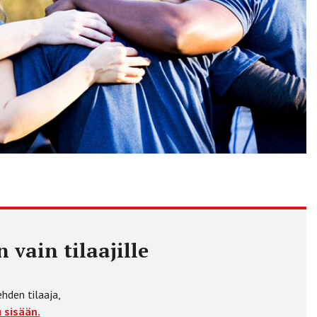
 vain tilaajille
ehden tilaaja,
 sisään.