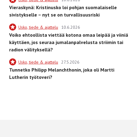
Vieraskynä: Kristinusko loi pohjan suomalaiselle
sivistykselle – nyt se on turvallisuusriski
Usko, tiede & ajattelu
10.6.2026
Voiko ehtoollista viettää kotona omaa leipää ja viiniä
käyttäen, jos seuraa jumalanpalvelusta striimin tai
radion välityksellä?
Usko, tiede & ajattelu
27.5.2026
Tunnetko Philipp Melanchthonin, joka oli Martti
Lutherin työtoveri?