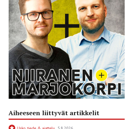
Aiheeseen liittyvät artikkelit
Usko, tiede & ajattelu
5.8.2026