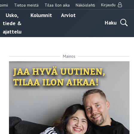
Kirjaudu
oimii
Tietoa meistä
Tilaa Ilon aika
Näköislehti
Usko,
Kolumnit
Arviot
Haku
tiede &
ajattelu
Mainos