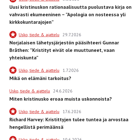
Uusi kristinuskon rationaalisuutta puolustava kirja on
vahvasti ekumeeninen – ”Apologia on nosteessa yli
kirkkokuntarajojen”
Usko, tiede & ajattelu
29.7.2026
Norjalaisen lähetysjärjestön pääsihteeri Gunnar
Bråthen: ”Kristityt eivät ole muuttuneet, vaan
yhteiskunta”
Usko, tiede & ajattelu
1.7.2026
Mikä on elämäni tarkoitus?
Usko, tiede & ajattelu
24.6.2026
Miten kristinusko eroaa muista uskonnoista?
Usko, tiede & ajattelu
17.6.2026
Richard Harvey: Kristittyjen tulee tuntea ja arvostaa
hengellistä perimäänsä
Usko, tiede & ajattelu
10.6.2026