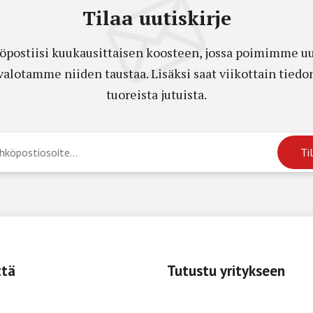
Tilaa uutiskirje
öpostiisi kuukausittaisen koosteen, jossa poimimme uut
a valotamme niiden taustaa. Lisäksi saat viikottain ti
tuoreista jutuista.
ttä
Tutustu yritykseen