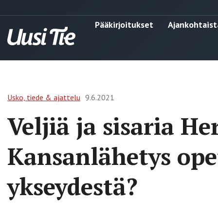
Pääkirjoitukset
Ajankohtaist
Usko, tiede & ajattelu
9.6.2021
Veljiä ja sisaria He
Kansanlähetys opet
ykseydestä?