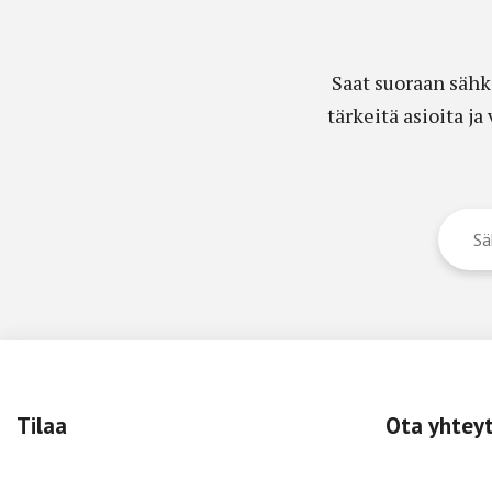
Saat suoraan sähk
tärkeitä asioita j
Tilaa
Ota yhtey