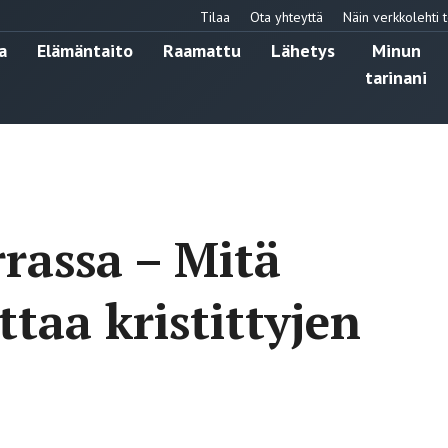
Tilaa
Ota yhteyttä
Näin verkkolehti t
a
Elämäntaito
Raamattu
Lähetys
Minun
tarinani
rrassa – Mitä
taa kristittyjen