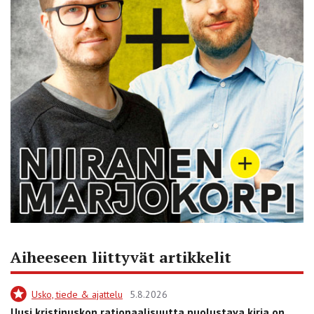
Aiheeseen liittyvät artikkelit
Usko, tiede & ajattelu
5.8.2026
Uusi kristinuskon rationaalisuutta puolustava kirja on