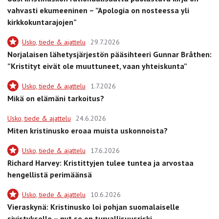
vahvasti ekumeeninen – ”Apologia on nosteessa yli
kirkkokuntarajojen”
Usko, tiede & ajattelu
29.7.2026
Norjalaisen lähetysjärjestön pääsihteeri Gunnar Bråthen:
”Kristityt eivät ole muuttuneet, vaan yhteiskunta”
Usko, tiede & ajattelu
1.7.2026
Mikä on elämäni tarkoitus?
Usko, tiede & ajattelu
24.6.2026
Miten kristinusko eroaa muista uskonnoista?
Usko, tiede & ajattelu
17.6.2026
Richard Harvey: Kristittyjen tulee tuntea ja arvostaa
hengellistä perimäänsä
Usko, tiede & ajattelu
10.6.2026
Vieraskynä: Kristinusko loi pohjan suomalaiselle
sivistykselle – nyt se on turvallisuusriski