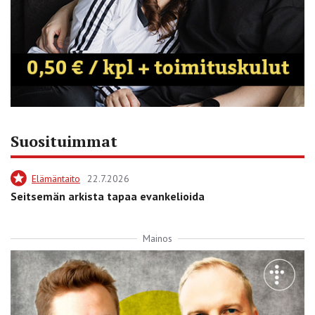
Suosituimmat
Elämäntaito
22.7.2026
Seitsemän arkista tapaa evankelioida
Mainos