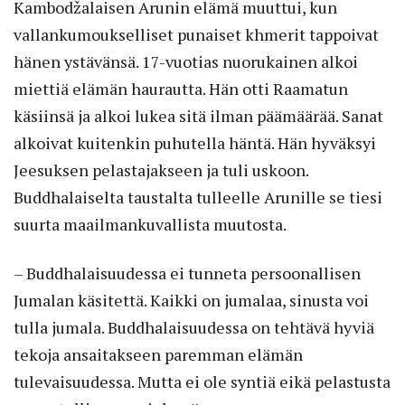
Kambodžalaisen Arunin elämä muuttui, kun
vallankumoukselliset punaiset khmerit tappoivat
hänen ystävänsä. 17-vuotias nuorukainen alkoi
miettiä elämän haurautta. Hän otti Raamatun
käsiinsä ja alkoi lukea sitä ilman päämäärää. Sanat
alkoivat kuitenkin puhutella häntä. Hän hyväksyi
Jeesuksen pelastajakseen ja tuli uskoon.
Buddhalaiselta taustalta tulleelle Arunille se tiesi
suurta maailmankuvallista muutosta.
– Buddhalaisuudessa ei tunneta persoonallisen
Jumalan käsitettä. Kaikki on jumalaa, sinusta voi
tulla jumala. Buddhalaisuudessa on tehtävä hyviä
tekoja ansaitakseen paremman elämän
tulevaisuudessa. Mutta ei ole syntiä eikä pelastusta