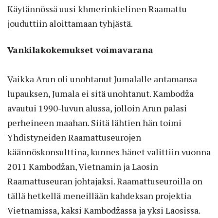
Käytännössä uusi khmerinkielinen Raamattu
jouduttiin aloittamaan tyhjästä.
Vankilakokemukset voimavarana
Vaikka Arun oli unohtanut Jumalalle antamansa
lupauksen, Jumala ei sitä unohtanut. Kambodža
avautui 1990-luvun alussa, jolloin Arun palasi
perheineen maahan. Siitä lähtien hän toimi
Yhdistyneiden Raamattuseurojen
käännöskonsulttina, kunnes hänet valittiin vuonna
2011 Kambodžan, Vietnamin ja Laosin
Raamattuseuran johtajaksi. Raamattuseuroilla on
tällä hetkellä meneillään kahdeksan projektia
Vietnamissa, kaksi Kambodžassa ja yksi Laosissa.