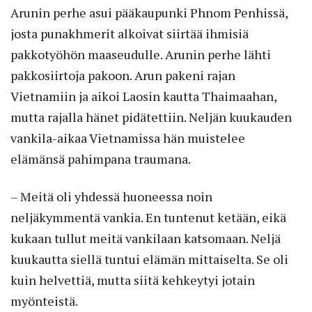
Arunin perhe asui pääkaupunki Phnom Penhissä,
josta punakhmerit alkoivat siirtää ihmisiä
pakkotyöhön maaseudulle. Arunin perhe lähti
pakkosiirtoja pakoon. Arun pakeni rajan
Vietnamiin ja aikoi Laosin kautta Thaimaahan,
mutta rajalla hänet pidätettiin. Neljän kuukauden
vankila-aikaa Vietnamissa hän muistelee
elämänsä pahimpana traumana.
– Meitä oli yhdessä huoneessa noin
neljäkymmentä vankia. En tuntenut ketään, eikä
kukaan tullut meitä vankilaan katsomaan. Neljä
kuukautta siellä tuntui elämän mittaiselta. Se oli
kuin helvettiä, mutta siitä kehkeytyi jotain
myönteistä.