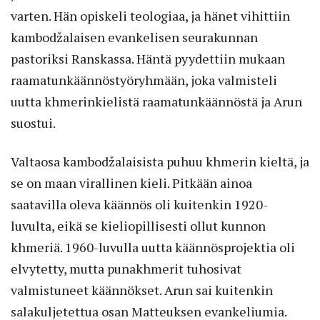
varten. Hän opiskeli teologiaa, ja hänet vihittiin
kambodžalaisen evankelisen seurakunnan
pastoriksi Ranskassa. Häntä pyydettiin mukaan
raamatunkäännöstyöryhmään, joka valmisteli
uutta khmerinkielistä raamatunkäännöstä ja Arun
suostui.
Valtaosa kambodžalaisista puhuu khmerin kieltä, ja
se on maan virallinen kieli. Pitkään ainoa
saatavilla oleva käännös oli kuitenkin 1920-
luvulta, eikä se kieliopillisesti ollut kunnon
khmeriä. 1960-luvulla uutta käännösprojektia oli
elvytetty, mutta punakhmerit tuhosivat
valmistuneet käännökset. Arun sai kuitenkin
salakuljetettua osan Matteuksen evankeliumia.