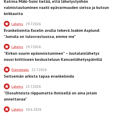
Katrina Mäki-Soini tietää, että lähetystyöhön
valmistautuminen vaatii epävarmuuden sietoa ja kutsun
kirkkautta
Lähetys
29.7.2026
Evankeliointia Excelin avulla tekevä Joakim Asplund:
”Jumala on tulosvastuussa, emme me”
Lähetys
29.7.2026
”Kirkon suurin epäonnistuminen” – Juutalaislähetys
nousi kriittiseen keskusteluun Kansanlähetyspäivillä
Elämäntaito
22.7.2026
Seitsemän arkista tapaa evankelioida
Lähetys
15.7.2026
”Olosuhteista riippumatta ihmisellä on aina jotain
annettavaa”
Lähetys
10.6.2026