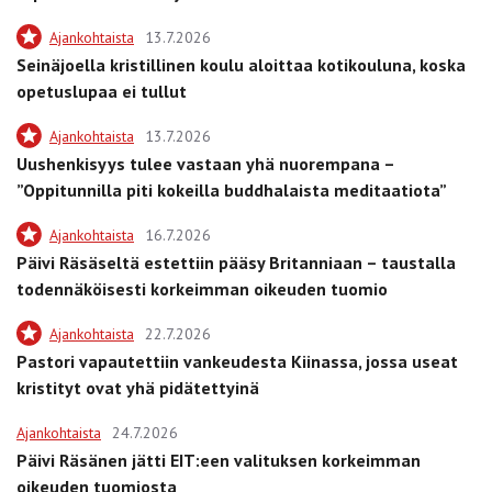
Ajankohtaista
13.7.2026
Seinäjoella kristillinen koulu aloittaa kotikouluna, koska
opetuslupaa ei tullut
Ajankohtaista
13.7.2026
Uushenkisyys tulee vastaan yhä nuorempana –
”Oppitunnilla piti kokeilla buddhalaista meditaatiota”
Ajankohtaista
16.7.2026
Päivi Räsäseltä estettiin pääsy Britanniaan – taustalla
todennäköisesti korkeimman oikeuden tuomio
Ajankohtaista
22.7.2026
Pastori vapautettiin vankeudesta Kiinassa, jossa useat
kristityt ovat yhä pidätettyinä
Ajankohtaista
24.7.2026
Päivi Räsänen jätti EIT:een valituksen korkeimman
oikeuden tuomiosta