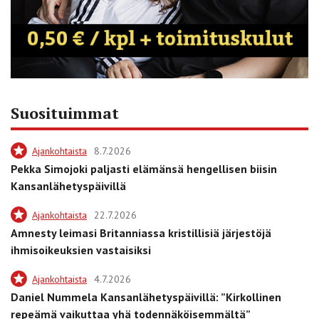
Suosituimmat
Ajankohtaista
8.7.2026
Pekka Simojoki paljasti elämänsä hengellisen biisin
Kansanlähetyspäivillä
Ajankohtaista
22.7.2026
Amnesty leimasi Britanniassa kristillisiä järjestöjä
ihmisoikeuksien vastaisiksi
Ajankohtaista
4.7.2026
Daniel Nummela Kansanlähetyspäivillä: ”Kirkollinen
repeämä vaikuttaa yhä todennäköisemmältä”