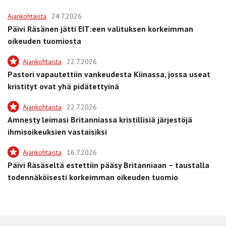
Ajankohtaista
24.7.2026
Päivi Räsänen jätti EIT:een valituksen korkeimman
oikeuden tuomiosta
Ajankohtaista
22.7.2026
Pastori vapautettiin vankeudesta Kiinassa, jossa useat
kristityt ovat yhä pidätettyinä
Ajankohtaista
22.7.2026
Amnesty leimasi Britanniassa kristillisiä järjestöjä
ihmisoikeuksien vastaisiksi
Ajankohtaista
16.7.2026
Päivi Räsäseltä estettiin pääsy Britanniaan – taustalla
todennäköisesti korkeimman oikeuden tuomio