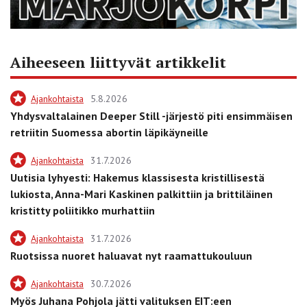
Aiheeseen liittyvät artikkelit
Ajankohtaista
5.8.2026
Yhdysvaltalainen Deeper Still -järjestö piti ensimmäisen
retriitin Suomessa abortin läpikäyneille
Ajankohtaista
31.7.2026
Uutisia lyhyesti: Hakemus klassisesta kristillisestä
lukiosta, Anna-Mari Kaskinen palkittiin ja brittiläinen
kristitty poliitikko murhattiin
Ajankohtaista
31.7.2026
Ruotsissa nuoret haluavat nyt raamattukouluun
Ajankohtaista
30.7.2026
Myös Juhana Pohjola jätti valituksen EIT:een