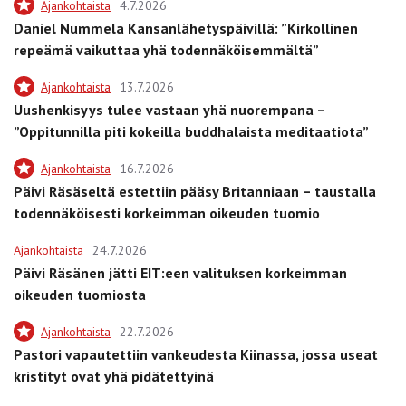
Ajankohtaista
4.7.2026
Daniel Nummela Kansanlähetyspäivillä: ”Kirkollinen
repeämä vaikuttaa yhä todennäköisemmältä”
Ajankohtaista
13.7.2026
Uushenkisyys tulee vastaan yhä nuorempana –
”Oppitunnilla piti kokeilla buddhalaista meditaatiota”
Ajankohtaista
16.7.2026
Päivi Räsäseltä estettiin pääsy Britanniaan – taustalla
todennäköisesti korkeimman oikeuden tuomio
Ajankohtaista
24.7.2026
Päivi Räsänen jätti EIT:een valituksen korkeimman
oikeuden tuomiosta
Ajankohtaista
22.7.2026
Pastori vapautettiin vankeudesta Kiinassa, jossa useat
kristityt ovat yhä pidätettyinä