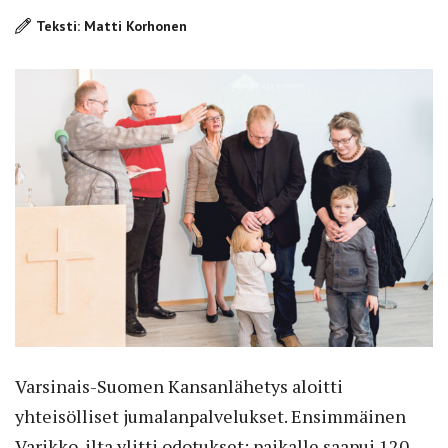
Teksti: Matti Korhonen
Varsinais-Suomen Kansanlähetys aloitti
yhteisölliset jumalanpalvelukset. Ensimmäinen
Varikko-ilta ylitti odotukset: paikalle saapui 120