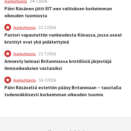
Ajankohtaista
24.7.2026
Päivi Räsänen jätti EIT:een valituksen korkeimman
oikeuden tuomiosta
Ajankohtaista
22.7.2026
Pastori vapautettiin vankeudesta Kiinassa, jossa useat
kristityt ovat yhä pidätettyinä
Ajankohtaista
22.7.2026
Amnesty leimasi Britanniassa kristillisiä järjestöjä
ihmisoikeuksien vastaisiksi
Ajankohtaista
16.7.2026
Päivi Räsäseltä estettiin pääsy Britanniaan – taustalla
todennäköisesti korkeimman oikeuden tuomio