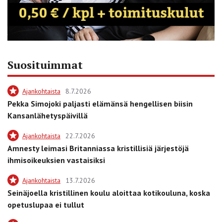
Suosituimmat
Ajankohtaista
8.7.2026
Pekka Simojoki paljasti elämänsä hengellisen biisin
Kansanlähetyspäivillä
Ajankohtaista
22.7.2026
Amnesty leimasi Britanniassa kristillisiä järjestöjä
ihmisoikeuksien vastaisiksi
Ajankohtaista
13.7.2026
Seinäjoella kristillinen koulu aloittaa kotikouluna, koska
opetuslupaa ei tullut