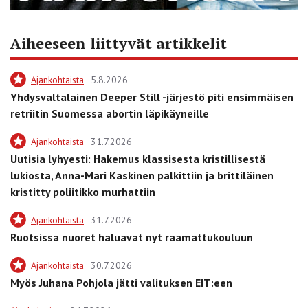
Aiheeseen liittyvät artikkelit
Ajankohtaista
5.8.2026
Yhdysvaltalainen Deeper Still -järjestö piti ensimmäisen
retriitin Suomessa abortin läpikäyneille
Ajankohtaista
31.7.2026
Uutisia lyhyesti: Hakemus klassisesta kristillisestä
lukiosta, Anna-Mari Kaskinen palkittiin ja brittiläinen
kristitty poliitikko murhattiin
Ajankohtaista
31.7.2026
Ruotsissa nuoret haluavat nyt raamattukouluun
Ajankohtaista
30.7.2026
Myös Juhana Pohjola jätti valituksen EIT:een