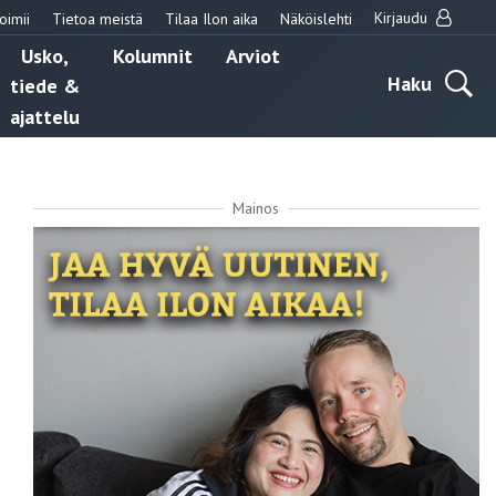
Kirjaudu
oimii
Tietoa meistä
Tilaa Ilon aika
Näköislehti
Usko,
Kolumnit
Arviot
Haku
tiede &
ajattelu
Mainos