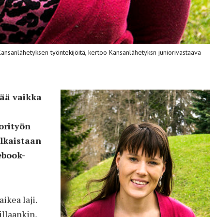
Kansanlähetyksen työntekijöitä, kertoo Kansanlähetyksn juniorivastaava
tää vaikka
orityön
lkaistaan
ebook-
ikea laji.
llaankin,