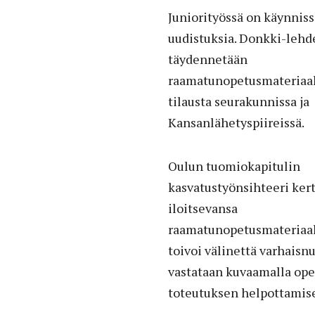
Juniorityössä on käynnis
uudistuksia. Donkki-lehd
täydennetään
raamatunopetusmateriaalil
tilausta seurakunnissa ja
Kansanlähetyspiireissä.
Oulun tuomiokapitulin
kasvatustyönsihteeri kert
iloitsevansa
raamatunopetusmateriaal
toivoi välinettä varhais
vastataan kuvaamalla opet
toteutuksen helpottamise