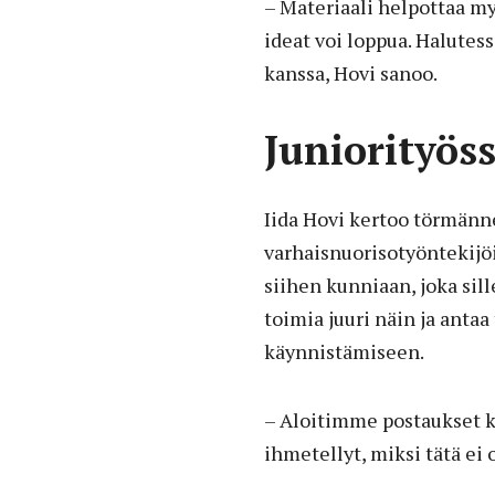
– Materiaali helpottaa myö
ideat voi loppua. Halute
kanssa, Hovi sanoo.
Juniorityös
Iida Hovi kertoo törmänn
varhaisnuorisotyöntekijö
siihen kunniaan, joka sill
toimia juuri näin ja anta
käynnistämiseen.
– Aloitimme postaukset ke
ihmetellyt, miksi tätä ei