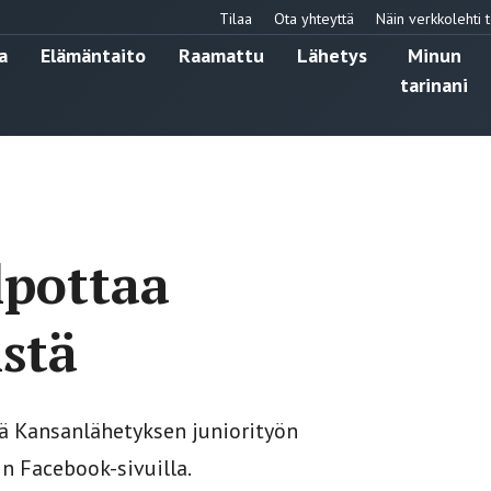
Tilaa
Ota yhteyttä
Näin verkkolehti t
a
Elämäntaito
Raamattu
Lähetys
Minun
tarinani
lpottaa
stä
lä Kansanlähetyksen juniorityön
n Facebook-sivuilla.