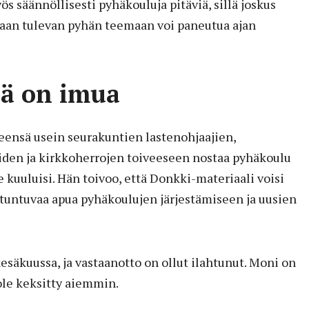
s säännöllisesti pyhäkouluja pitäviä, sillä joskus
ssaan tulevan pyhän teemaan voi paneutua ajan
sä on imua
eensä usein seurakuntien lastenohjaajien,
iden ja kirkkoherrojen toiveeseen nostaa pyhäkoulu
e kuuluisi. Hän toivoo, että Donkki-materiaali voisi
a tuntuvaa apua pyhäkoulujen järjestämiseen ja uusien
säkuussa, ja vastaanotto on ollut ilahtunut. Moni on
 ole keksitty aiemmin.