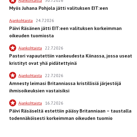
Ajankohtaista
30.7.2026
Myös Juhana Pohjola jätti valituksen EIT:een
Ajankohtaista
24.7.2026
Päivi Räsänen jätti EIT:een valituksen korkeimman
oikeuden tuomiosta
Ajankohtaista
22.7.2026
Pastori vapautettiin vankeudesta Kiinassa, jossa useat
kristityt ovat yhä pidätettyinä
Ajankohtaista
22.7.2026
Amnesty leimasi Britanniassa kristillisiä järjestöjä
ihmisoikeuksien vastaisiksi
Ajankohtaista
16.7.2026
Päivi Räsäseltä estettiin pääsy Britanniaan – taustalla
todennäköisesti korkeimman oikeuden tuomio