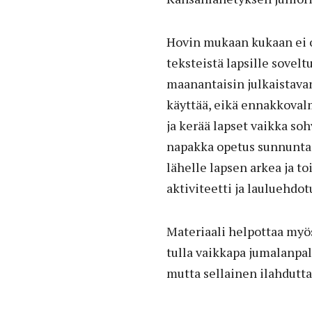
Hovin mukaan kukaan ei o
teksteistä lapsille sovel
maanantaisin julkaistavan
käyttää, eikä ennakkovalm
ja kerää lapset vaikka soh
napakka opetus sunnuntai
lähelle lapsen arkea ja t
aktiviteetti ja lauluehdot
Materiaali helpottaa myös
tulla vaikkapa jumalanpal
mutta sellainen ilahdutta