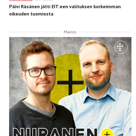
Päivi Räsänen jätti EIT:een valituksen korkeimman
oikeuden tuomiosta
Mainos