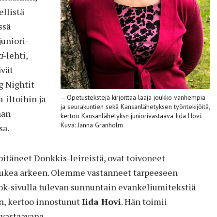
llistä
ssä
juniori-
i
-lehti,
ävät
g Nightit
a-iltoihin ja
– Opetustekstejä kirjoittaa laaja joukko vanhempia
ja seurakuntien sekä Kansanlähetyksen työntekijöitä,
aan
kertoo Kansanlähetyksn juniorivastaava Iida Hovi.
Kuva: Janna Granholm
sa.
itäneet Donkkis-leireistä, ovat toivoneet
 tukea arkeen. Olemme vastanneet tarpeeseen
k-sivulla tulevan sunnuntain evankeliumitekstiä
n, kertoo innostunut
Iida Hovi
. Hän toimii
vastaavana.