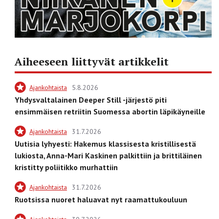
Aiheeseen liittyvät artikkelit
Ajankohtaista
5.8.2026
Yhdysvaltalainen Deeper Still -järjestö piti
ensimmäisen retriitin Suomessa abortin läpikäyneille
Ajankohtaista
31.7.2026
Uutisia lyhyesti: Hakemus klassisesta kristillisestä
lukiosta, Anna-Mari Kaskinen palkittiin ja brittiläinen
kristitty poliitikko murhattiin
Ajankohtaista
31.7.2026
Ruotsissa nuoret haluavat nyt raamattukouluun