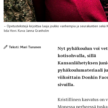
– Opetustekstejä kirjoittaa laaja joukko vanhempia ja seurakuntien sekä 
Iida Hovi. Kuva: Janna Granholm
Teksti: Mari Turunen
Nyt pyhäkoulun voi ve
kotisohvalla, sillä
Kansanlähetyksen juni
pyhäkoulumateriaali ju
viikoittain Donkin Fac
sivuilla.
Kristillinen kasvatus on va
Monessa perheessä tuskai