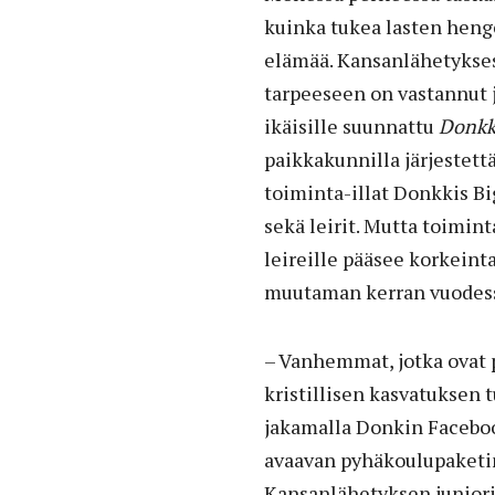
kuinka tukea lasten henge
elämää. Kansanlähetykse
tarpeeseen on vastannut 
ikäisille suunnattu
Donkk
paikkakunnilla järjestett
toiminta-illat Donkkis Bi
sekä leirit. Mutta toimint
leireille pääsee korkeint
muutaman kerran vuodes
– Vanhemmat, jotka ovat p
kristillisen kasvatuksen
jakamalla Donkin Faceboo
avaavan pyhäkoulupaketi
Kansanlähetyksen juniori