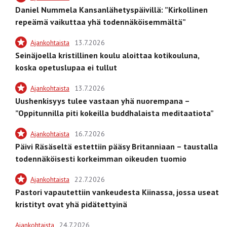
Daniel Nummela Kansanlähetyspäivillä: ”Kirkollinen
repeämä vaikuttaa yhä todennäköisemmältä”
Ajankohtaista
13.7.2026
Seinäjoella kristillinen koulu aloittaa kotikouluna,
koska opetuslupaa ei tullut
Ajankohtaista
13.7.2026
Uushenkisyys tulee vastaan yhä nuorempana –
”Oppitunnilla piti kokeilla buddhalaista meditaatiota”
Ajankohtaista
16.7.2026
Päivi Räsäseltä estettiin pääsy Britanniaan – taustalla
todennäköisesti korkeimman oikeuden tuomio
Ajankohtaista
22.7.2026
Pastori vapautettiin vankeudesta Kiinassa, jossa useat
kristityt ovat yhä pidätettyinä
Ajankohtaista
24.7.2026