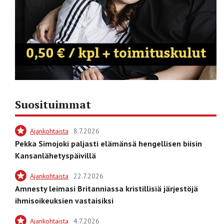
Suosituimmat
Ajankohtaista
8.7.2026
Pekka Simojoki paljasti elämänsä hengellisen biisin
Kansanlähetyspäivillä
Ajankohtaista
22.7.2026
Amnesty leimasi Britanniassa kristillisiä järjestöjä
ihmisoikeuksien vastaisiksi
Ajankohtaista
4.7.2026