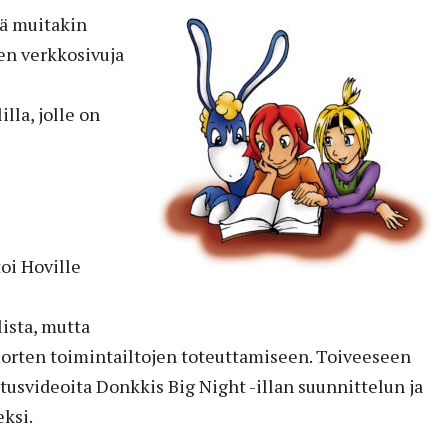
sä muitakin
en verkkosivuja
la, jolle on
oi Hoville
ista, mutta
nuorten toimintailtojen toteuttamiseen. Toiveeseen
usvideoita Donkkis Big Night -illan suunnittelun ja
ksi.