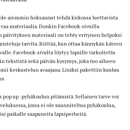
le aiemmin hoksannut tehdä kirkossa luettavista
tuvaa materiaalia. Donkin Facebook-sivuilla
 päivityksen materiaali on tehty erityisen helpoksi
isteluja tarvita. Riittää, kun ottaa kännykän käteen
valle. Facebook-sivulta löytyy lapsille tarkoitettu
n tekstistä sekä päivän kysymys, joka tuo aiheen
oimii keskustelun avaajana. Lisäksi pakettiin kuuluu
us.
 pop up -pyhäkoulun pitämistä. Sellaisen tarve voi
veluksessa, jossa ei ole suunniteltua pyhäkoulua,
isi paikalle saapuneita lapsiperheitä.