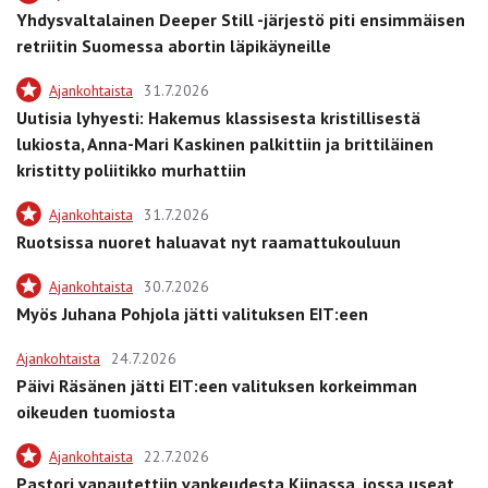
Yhdysvaltalainen Deeper Still -järjestö piti ensimmäisen
retriitin Suomessa abortin läpikäyneille
Ajankohtaista
31.7.2026
Uutisia lyhyesti: Hakemus klassisesta kristillisestä
lukiosta, Anna-Mari Kaskinen palkittiin ja brittiläinen
kristitty poliitikko murhattiin
Ajankohtaista
31.7.2026
Ruotsissa nuoret haluavat nyt raamattukouluun
Ajankohtaista
30.7.2026
Myös Juhana Pohjola jätti valituksen EIT:een
Ajankohtaista
24.7.2026
Päivi Räsänen jätti EIT:een valituksen korkeimman
oikeuden tuomiosta
Ajankohtaista
22.7.2026
Pastori vapautettiin vankeudesta Kiinassa, jossa useat