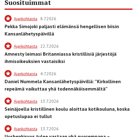
Suosituimmat
Ajankohtaista
8.7.2026
Pekka Simojoki paljasti elämänsä hengellisen biisin
Kansanlähetyspäivillä
Ajankohtaista
22.7.2026
Amnesty leimasi Britanniassa kristillisiä järjestöjä
ihmisoikeuksien vastaisiksi
Ajankohtaista
4.7.2026
Daniel Nummela Kansanlähetyspäivillä: ”Kirkollinen
repeämä vaikuttaa yhä todennäköisemmältä”
Ajankohtaista
13.7.2026
Seinäjoella kristillinen koulu aloittaa kotikouluna, koska
opetuslupaa ei tullut
Ajankohtaista
13.7.2026
Uushenkisyys tulee vastaan yhä nuorempana –