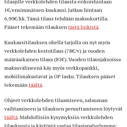
tilaajille verkkolehden tilausta erikoishintaan
1€/ensimmäinen kuukausi. Jatkuu hintaan
6,90€/kk. Tämä tilaus tehdään maksukortilla.
Pääset tekemään tilauksen
tästä linkistä
.
Kuukausitilauksen ohella tarjolla on nyt myös
verkkolehden kestotilaus (78€/v) ja vuoden
määräaikainen tilaus (85€). Vuoden tilausjaksoissa
maksuvälineenä käy myös verkkopankki,
mobiilimaksutavat ja OP lasku. Tilauksen pääset
tekemään
täältä
.
Ohjeet verkkolehden tilaamiseen, salasanan
vaihtamiseen ja tilauksen peruuttamiseen löytyvät
täältä
. Mahdollisiin kysymyksiin verkkolehden
tilauksesta ja käytöstä vastaa tilaajapalvelumme: