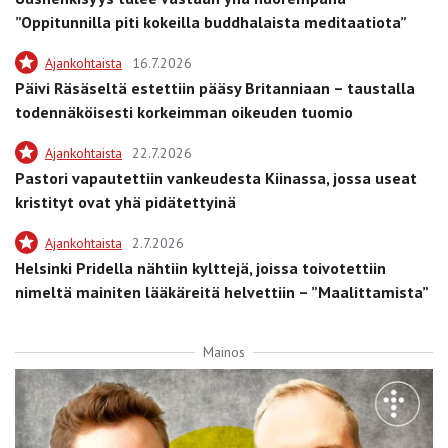
”Oppitunnilla piti kokeilla buddhalaista meditaatiota”
Ajankohtaista
16.7.2026
Päivi Räsäseltä estettiin pääsy Britanniaan – taustalla
todennäköisesti korkeimman oikeuden tuomio
Ajankohtaista
22.7.2026
Pastori vapautettiin vankeudesta Kiinassa, jossa useat
kristityt ovat yhä pidätettyinä
Ajankohtaista
2.7.2026
Helsinki Pridella nähtiin kylttejä, joissa toivotettiin
nimeltä mainiten lääkäreitä helvettiin – ”Maalittamista”
Mainos