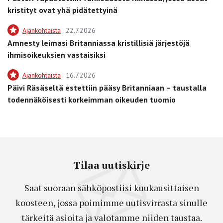
kristityt ovat yhä pidätettyinä
Ajankohtaista
22.7.2026
Amnesty leimasi Britanniassa kristillisiä järjestöjä
ihmisoikeuksien vastaisiksi
Ajankohtaista
16.7.2026
Päivi Räsäseltä estettiin pääsy Britanniaan – taustalla
todennäköisesti korkeimman oikeuden tuomio
Tilaa uutiskirje
Saat suoraan sähköpostiisi kuukausittaisen
koosteen, jossa poimimme uutisvirrasta sinulle
tärkeitä asioita ja valotamme niiden taustaa.