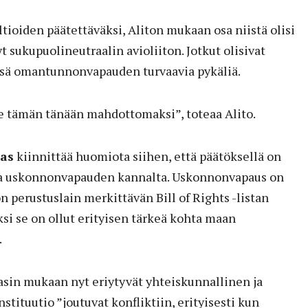
valtioiden päätettäväksi, Aliton mukaan osa niistä olisi
t sukupuolineutraalin avioliiton. Jotkut olisivat
nsä omantunnonvapauden turvaavia pykäliä.
 tämän tänään mahdottomaksi”, toteaa Alito.
as
kiinnittää huomiota siihen, että päätöksellä on
ia uskonnonvapauden kannalta. Uskonnonvapaus on
n perustuslain merkittävän Bill of Rights -listan
ksi se on ollut erityisen tärkeä kohta maan
.
n mukaan nyt eriytyvät yhteiskunnallinen ja
stituutio ”joutuvat konfliktiin, erityisesti kun