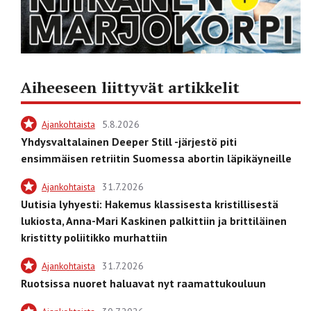
Aiheeseen liittyvät artikkelit
Ajankohtaista
5.8.2026
Yhdysvaltalainen Deeper Still -järjestö piti
ensimmäisen retriitin Suomessa abortin läpikäyneille
Ajankohtaista
31.7.2026
Uutisia lyhyesti: Hakemus klassisesta kristillisestä
lukiosta, Anna-Mari Kaskinen palkittiin ja brittiläinen
kristitty poliitikko murhattiin
Ajankohtaista
31.7.2026
Ruotsissa nuoret haluavat nyt raamattukouluun