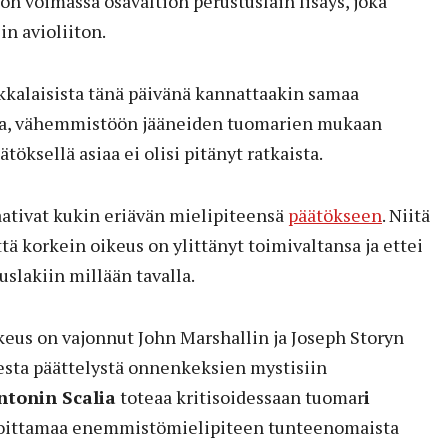
a on voimassa osavaltion perustuslain lisäys, joka
in avioliiton.
kalaisista tänä päivänä kannattaakin samaa
oja, vähemmistöön jääneiden tuomarien mukaan
ksellä asiaa ei olisi pitänyt ratkaista.
aativat kukin eriävän mielipiteensä
päätökseen
. Niitä
tä korkein oikeus on ylittänyt toimivaltansa ja ettei
uslakiin millään tavalla.
keus on vajonnut John Marshallin ja Joseph Storyn
sesta päättelystä onnenkeksien mystisiin
tonin Scalia
toteaa kritisoidessaan tuomar
i
oittamaa enemmistömielipiteen tunteenomaista