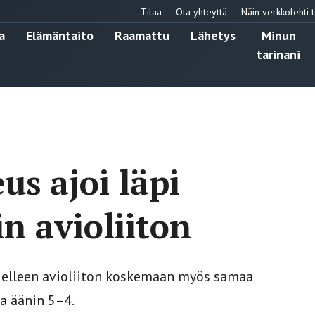
Tilaa
Ota yhteyttä
Näin verkkolehti t
a
Elämäntaito
Raamattu
Lähetys
Minun
tarinani
us ajoi läpi
n avioliiton
udelleen avioliiton koskemaan myös samaa
a äänin 5–4.