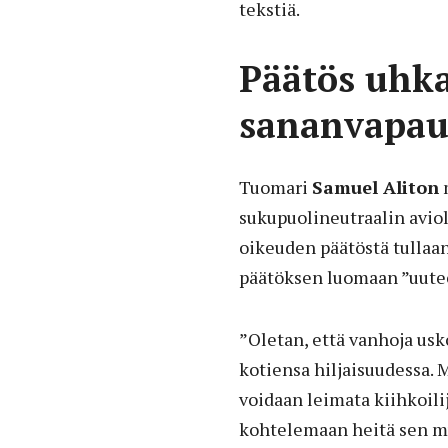
tekstiä.
Päätös uhka
sananvapau
Tuomari
Samuel Aliton
sukupuolineutraalin aviol
oikeuden päätöstä tullaan
päätöksen luomaan ”uute
”Oletan, että vanhoja usk
kotiensa hiljaisuudessa. M
voidaan leimata kiihkoilij
kohtelemaan heitä sen mu