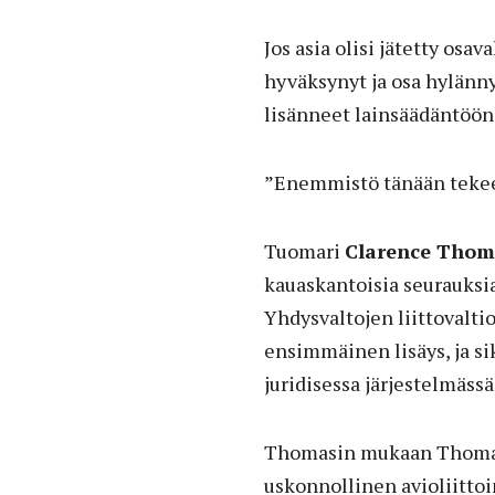
Jos asia olisi jätetty osa
hyväksynyt ja osa hylänny
lisänneet lainsäädäntöö
”Enemmistö tänään tekee
Tuomari
Clarence Thom
kauaskantoisia seurauks
Yhdysvaltojen liittovaltio
ensimmäinen lisäys, ja si
juridisessa järjestelmässä
Thomasin mukaan Thomasi
uskonnollinen avioliittoin