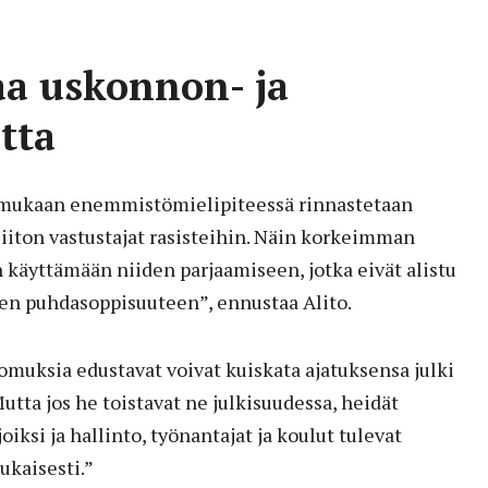
a uskonnon- ja
tta
mukaan enemmistömielipiteessä rinnastetaan
iiton vastustajat rasisteihin. Näin korkeimman
 käyttämään niiden parjaamiseen, jotka eivät alistu
en puhdasoppisuuteen”, ennustaa Alito.
omuksia edustavat voivat kuiskata ajatuksensa julki
utta jos he toistavat ne julkisuudessa, heidät
oiksi ja hallinto, työnantajat ja koulut tulevat
kaisesti.”