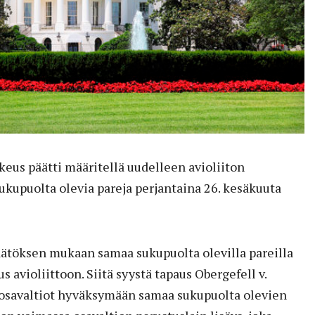
keus päätti määritellä uudelleen avioliiton
upuolta olevia pareja perjantaina 26. kesäkuuta
töksen mukaan samaa sukupuolta olevilla pareilla
s avioliittoon. Siitä syystä tapaus Obergefell v.
 osavaltiot hyväksymään samaa sukupuolta olevien