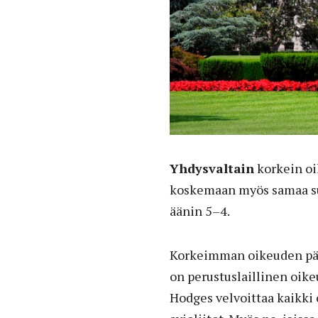
Yhdysvaltain
korkein oi
koskemaan myös samaa suk
äänin 5–4.
Korkeimman oikeuden pää
on perustuslaillinen oikeu
Hodges velvoittaa kaikki