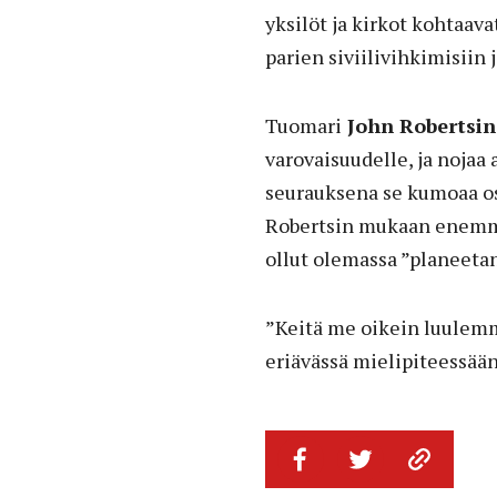
yksilöt ja kirkot kohtaav
parien siviilivihkimisiin 
Tuomari
John Robertsin
varovaisuudelle, ja nojaa
seurauksena se kumoaa os
Robertsin mukaan enemmis
ollut olemassa ”planeeta
”Keitä me oikein luulem
eriävässä mielipiteessään