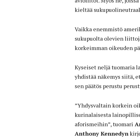
avioliitot. Myös ne, joiss
kieltää sukupuolineutraal
Vaikka enemmistö amerik
sukupuolta olevien liitt
korkeimman oikeuden päätö
Kyseiset neljä tuomaria l
yhdistää näkemys siitä, et
sen päätös perustu perust
”Yhdysvaltain korkein oi
kurinalaisesta lainopilli
aforismeihin”, tuomari
An
Anthony Kennedyn
kirj