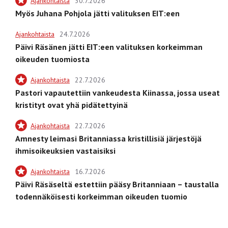
Ajankohtaista
30.7.2026
Myös Juhana Pohjola jätti valituksen EIT:een
Ajankohtaista
24.7.2026
Päivi Räsänen jätti EIT:een valituksen korkeimman
oikeuden tuomiosta
Ajankohtaista
22.7.2026
Pastori vapautettiin vankeudesta Kiinassa, jossa useat
kristityt ovat yhä pidätettyinä
Ajankohtaista
22.7.2026
Amnesty leimasi Britanniassa kristillisiä järjestöjä
ihmisoikeuksien vastaisiksi
Ajankohtaista
16.7.2026
Päivi Räsäseltä estettiin pääsy Britanniaan – taustalla
todennäköisesti korkeimman oikeuden tuomio