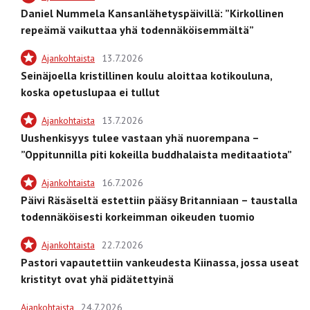
Daniel Nummela Kansanlähetyspäivillä: ”Kirkollinen
repeämä vaikuttaa yhä todennäköisemmältä”
Ajankohtaista
13.7.2026
Seinäjoella kristillinen koulu aloittaa kotikouluna,
koska opetuslupaa ei tullut
Ajankohtaista
13.7.2026
Uushenkisyys tulee vastaan yhä nuorempana –
”Oppitunnilla piti kokeilla buddhalaista meditaatiota”
Ajankohtaista
16.7.2026
Päivi Räsäseltä estettiin pääsy Britanniaan – taustalla
todennäköisesti korkeimman oikeuden tuomio
Ajankohtaista
22.7.2026
Pastori vapautettiin vankeudesta Kiinassa, jossa useat
kristityt ovat yhä pidätettyinä
Ajankohtaista
24.7.2026