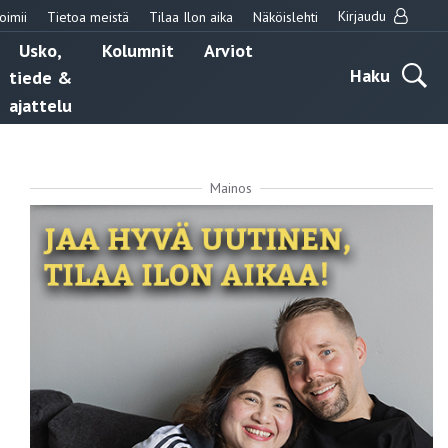
Kirjaudu
oimii
Tietoa meistä
Tilaa Ilon aika
Näköislehti
Usko,
Kolumnit
Arviot
Haku
tiede &
ajattelu
Mainos