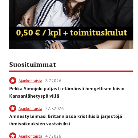
Suosituimmat
Ajankohtaista
8.7.2026
Pekka Simojoki paljasti elämänsä hengellisen biisin
Kansanlähetyspäivillä
Ajankohtaista
22.7.2026
Amnesty leimasi Britanniassa kristillisiä järjestöjä
ihmisoikeuksien vastaisiksi
Ajankohtaista
4.7.2026