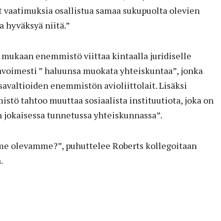
at vaatimuksia osallistua samaa sukupuolta olevien
ja hyväksyä niitä.”
mukaan enemmistö viittaa kintaalla juridiselle
 avoimesti ” haluunsa muokata yhteiskuntaa”, jonka
avaltioiden enemmistön avioliittolait. Lisäksi
tö tahtoo muuttaa sosiaalista instituutiota, joka on
n jokaisessa tunnetussa yhteiskunnassa”.
me olevamme?”, puhuttelee Roberts kollegoitaan
.