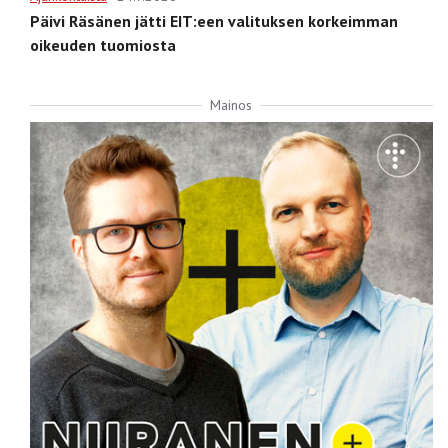
Päivi Räsänen jätti EIT:een valituksen korkeimman
oikeuden tuomiosta
Mainos